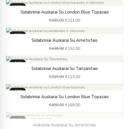
-65%
Original
Current
Sidabriniai Auskarai Su London Blue Topazais
price
price
€
635.00
€
221.00
was:
is:
€635.00.
€221.00.
-65%
Original
Current
Sidabriniai Auskarai Su Ametistais
price
price
€
438.00
€
152.00
was:
is:
€438.00.
€152.00.
-66%
Original
Current
Sidabriniai Auskarai Su Tanzanitais
price
price
€
335.00
€
115.00
was:
is:
€335.00.
€115.00.
-66%
Original
Current
Sidabriniai Auskarai Su London Blue Topazais
price
price
€
490.00
€
169.00
was:
is:
€490.00.
€169.00.
-31%
IŠPARDUOTA
Original
Current
Auksiniai Auskarai Su Ametistais
price
price