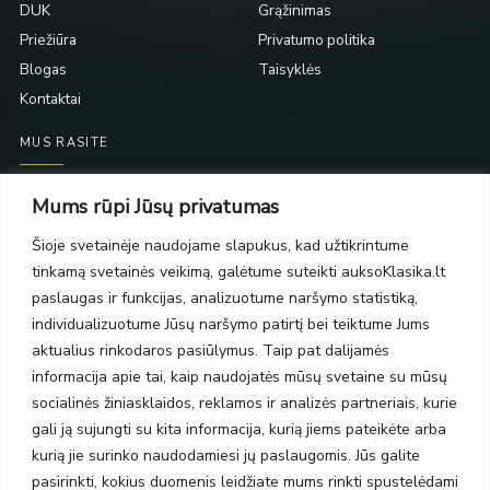
DUK
Grąžinimas
Priežiūra
Privatumo politika
Blogas
Taisyklės
Kontaktai
MUS RASITE
Taikos pr. 139
Mums rūpi Jūsų privatumas
PC Molas, Klaipėda
Taikos pr. 141
Šioje svetainėje naudojame slapukus, kad užtikrintume
PC BIG 2, Klaipėda
tinkamą svetainės veikimą, galėtume suteikti auksoKlasika.lt
Šilutės pl. 35
paslaugas ir funkcijas, analizuotume naršymo statistiką,
PC Banginis, Klaipėda
individualizuotume Jūsų naršymo patirtį bei teiktume Jums
NAUJIENLAIŠKIS
aktualius rinkodaros pasiūlymus. Taip pat dalijamės
informacija apie tai, kaip naudojatės mūsų svetaine su mūsų
socialinės žiniasklaidos, reklamos ir analizės partneriais, kurie
Prenumeruokite ir gaukite pasiūlymus, naujienas bei riboto
gali ją sujungti su kita informacija, kurią jiems pateikėte arba
leidimo kolekcijas.
kurią jie surinko naudodamiesi jų paslaugomis. Jūs galite
pasirinkti, kokius duomenis leidžiate mums rinkti spustelėdami