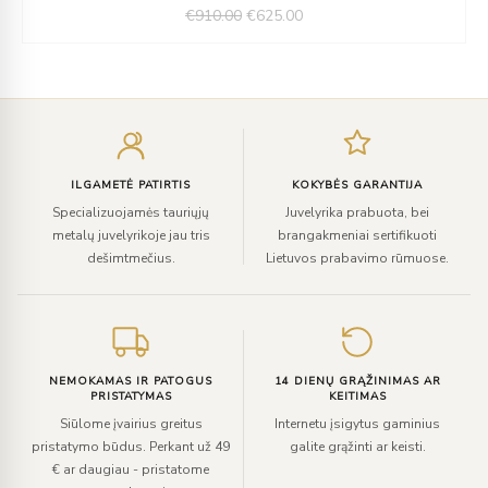
€
910.00
€
625.00
was:
is:
€910.00.
€625.00.
Įveskite
el.
paštą
ILGAMETĖ PATIRTIS
KOKYBĖS GARANTIJA
Specializuojamės tauriųjų
Juvelyrika prabuota, bei
metalų juvelyrikoje jau tris
brangakmeniai sertifikuoti
dešimtmečius.
Lietuvos prabavimo rūmuose.
NEMOKAMAS IR PATOGUS
14 DIENŲ GRĄŽINIMAS AR
PRISTATYMAS
KEITIMAS
Siūlome įvairius greitus
Internetu įsigytus gaminius
pristatymo būdus. Perkant už 49
galite grąžinti ar keisti.
€ ar daugiau - pristatome