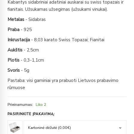
Kabantys sidabriniai adatiniai auskarai su swiss topazais ir
fianitais. Užsukamas užsegimas (užsukami vinukai).
Metalas
- Sidabras
Praba
- 925
Inkrustacija
- 8,03 karato Swiss Topazai; Fianitai
Aukštis
- 2,5cm
Plotis
- 0,3-1,1cm
Svoris
- 5g
Pastaba: visi gaminiai yra prabuoti Lietuvos prabavimo
rūmuose
Prieinamumas:
Liko 2
PASIRINKITE ĮPAKAVIMĄ: