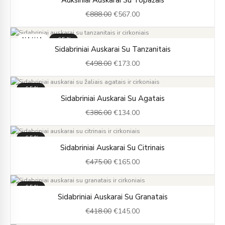
price
price
€
888.00
€
567.00
was:
is:
€888.00.
€567.00.
NAUJA
-65%
Original
Current
Sidabriniai Auskarai Su Tanzanitais
price
price
€
498.00
€
173.00
was:
is:
€498.00.
€173.00.
-65%
Original
Current
Sidabriniai Auskarai Su Agatais
price
price
€
386.00
€
134.00
was:
is:
€386.00.
€134.00.
-65%
Original
Current
Sidabriniai Auskarai Su Citrinais
price
price
€
475.00
€
165.00
was:
is:
€475.00.
€165.00.
-65%
Original
Current
Sidabriniai Auskarai Su Granatais
price
price
€
418.00
€
145.00
was:
is:
€418.00.
€145.00.