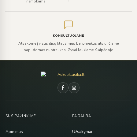
nemokamai.
KONSULTUOJAME
Atsakome į visus jūsų klausimus bei prireikus atsiunčiame
papildomas nuotraukas. Gyvai laukiame Klaipėdoje.
SUSIPAŽINKIME
PAGALBA
Apie mus
Užsakymai