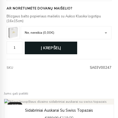
AR NORĖTUMĖTE DOVANŲ MAIŠELIO?
Blizgaus balto popieriaus maišelis su Aukso Klasika logotipu
(16x15cm)
Į KREPŠELĮ
SA03V00247
SKU
Jums gali patikti
-66%
Original
Current
Sidabriniai Auskarai Su Swiss Topazais
price
price
€
350.00
€
119.00