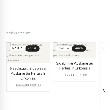
Panašūs produktai
NAUJA
-65%
NAUJA
-66%
NA
rent
Original
Current
u
Sidabriniai Auskarai Su
e
Original
Current
price
price
Perlais Ir Cirkoniais
Paauksuoti Sidabriniai
price
price
was:
is:
Auskarai Su Perlais Ir
€
172.00
€
59.00
.00.
was:
is:
€172.00.
€59.00.
Cirkoniais
€255.00.
€89.00.
€
255.00
€
89.00
Sida