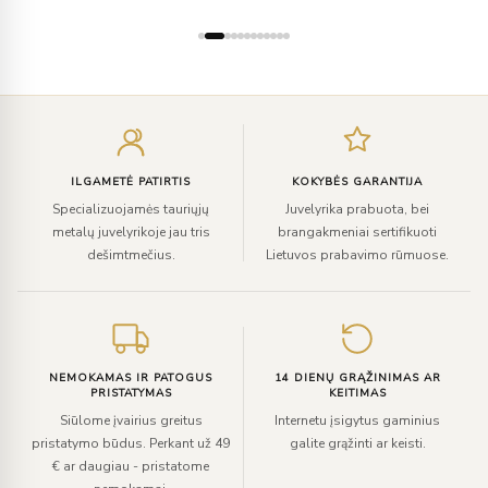
Įveskite
el.
paštą
ILGAMETĖ PATIRTIS
KOKYBĖS GARANTIJA
Specializuojamės tauriųjų
Juvelyrika prabuota, bei
metalų juvelyrikoje jau tris
brangakmeniai sertifikuoti
dešimtmečius.
Lietuvos prabavimo rūmuose.
NEMOKAMAS IR PATOGUS
14 DIENŲ GRĄŽINIMAS AR
PRISTATYMAS
KEITIMAS
Siūlome įvairius greitus
Internetu įsigytus gaminius
pristatymo būdus. Perkant už 49
galite grąžinti ar keisti.
€ ar daugiau - pristatome