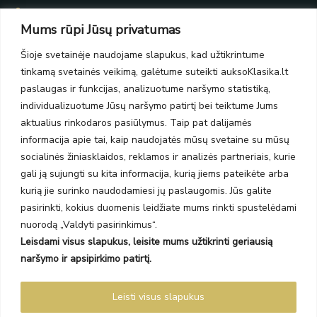
Taikos pr. 139
Mums rūpi Jūsų privatumas
PC Molas, Klaipėda
Taikos pr. 141
Šioje svetainėje naudojame slapukus, kad užtikrintume
PC BIG 2, Klaipėda
tinkamą svetainės veikimą, galėtume suteikti auksoKlasika.lt
Šilutės pl. 35
PC Banginis, Klaipėda
paslaugas ir funkcijas, analizuotume naršymo statistiką,
individualizuotume Jūsų naršymo patirtį bei teiktume Jums
NAUJIENLAIŠKIS
aktualius rinkodaros pasiūlymus. Taip pat dalijamės
informacija apie tai, kaip naudojatės mūsų svetaine su mūsų
Prenumeruokite ir gaukite pasiūlymus, naujienas bei riboto
socialinės žiniasklaidos, reklamos ir analizės partneriais, kurie
leidimo kolekcijas.
gali ją sujungti su kita informacija, kurią jiems pateikėte arba
kurią jie surinko naudodamiesi jų paslaugomis. Jūs galite
pasirinkti, kokius duomenis leidžiate mums rinkti spustelėdami
nuorodą „Valdyti pasirinkimus“.
Leisdami visus slapukus, leisite mums užtikrinti geriausią
SIŲSTI
naršymo ir apsipirkimo patirtį.
Prenumeruodami sutinkate su Taisyklėmis ir Privatumo politika.
Leisti visus slapukus