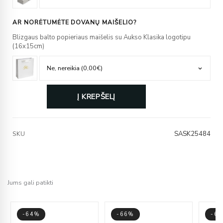
AR NORĖTUMĖTE DOVANŲ MAIŠELIO?
Blizgaus balto popieriaus maišelis su Aukso Klasika logotipu
(16x15cm)
Į KREPŠELĮ
SASK25484
SKU
Jums gali patikti
-64%
-66%
-6