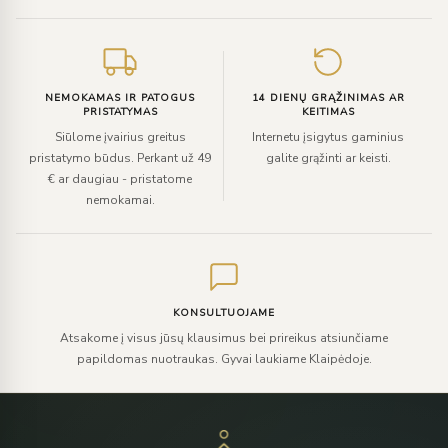
NEMOKAMAS IR PATOGUS
14 DIENŲ GRĄŽINIMAS AR
PRISTATYMAS
KEITIMAS
Siūlome įvairius greitus
Internetu įsigytus gaminius
pristatymo būdus. Perkant už 49
galite grąžinti ar keisti.
€ ar daugiau - pristatome
nemokamai.
KONSULTUOJAME
Atsakome į visus jūsų klausimus bei prireikus atsiunčiame
papildomas nuotraukas. Gyvai laukiame Klaipėdoje.