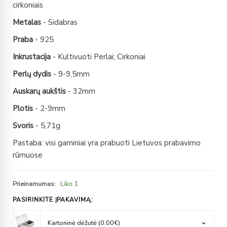
cirkoniais
Metalas
- Sidabras
Praba
- 925
Inkrustacija
- Kultivuoti Perlai; Cirkoniai
Perlų dydis
- 9-9,5mm
Auskarų aukštis
- 32mm
Plotis
- 2-9mm
Svoris
- 5,71g
Pastaba: visi gaminiai yra prabuoti Lietuvos prabavimo
rūmuose
Prieinamumas:
Liko 1
PASIRINKITE ĮPAKAVIMĄ: