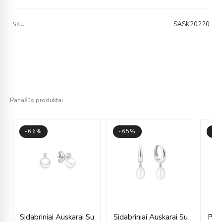
SASK20220
SKU
Panašūs produktai
-66%
-65%
-6
rent
Original
Current
Original
Current
Sidabriniai Auskarai Su
Sidabriniai Auskarai Su
Paau
e
price
price
price
price