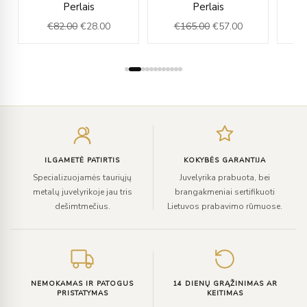
Perlais
Perlais
Au
was:
is:
was:
is:
€
82.00
€
28.00
€
165.00
€
57.00
.00.
€82.00.
€28.00.
€165.00.
€57.00.
Įveskite
el.
paštą
ILGAMETĖ PATIRTIS
KOKYBĖS GARANTIJA
Specializuojamės tauriųjų
Juvelyrika prabuota, bei
metalų juvelyrikoje jau tris
brangakmeniai sertifikuoti
dešimtmečius.
Lietuvos prabavimo rūmuose.
NEMOKAMAS IR PATOGUS
14 DIENŲ GRĄŽINIMAS AR
PRISTATYMAS
KEITIMAS