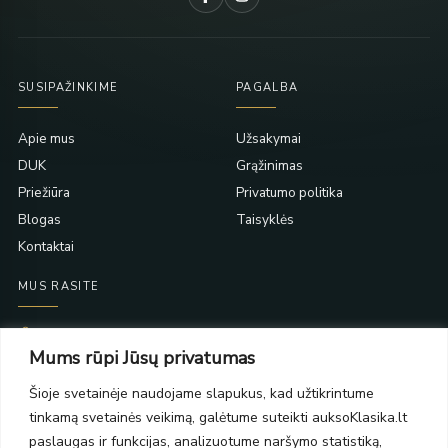
SUSIPAŽINKIME
PAGALBA
Apie mus
Užsakymai
DUK
Grąžinimas
Priežiūra
Privatumo politika
Blogas
Taisyklės
Kontaktai
MUS RASITE
Taikos pr. 139
Mums rūpi Jūsų privatumas
PC Molas, Klaipėda
Taikos pr. 141
Šioje svetainėje naudojame slapukus, kad užtikrintume
PC BIG 2, Klaipėda
tinkamą svetainės veikimą, galėtume suteikti auksoKlasika.lt
Šilutės pl. 35
PC Banginis, Klaipėda
paslaugas ir funkcijas, analizuotume naršymo statistiką,