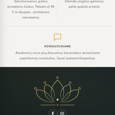
Siūlome įvairius greitus
Internetu įsigytus gaminius
pristatymo būdus. Perkant už 49
galite grąžinti ar keisti.
€ ar daugiau - pristatome
nemokamai.
KONSULTUOJAME
Atsakome į visus jūsų klausimus bei prireikus atsiunčiame
papildomas nuotraukas. Gyvai laukiame Klaipėdoje.