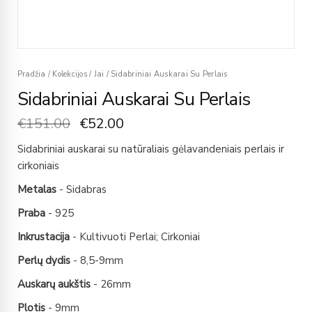
Pradžia
/
Kolekcijos
/
Jai
/
Sidabriniai Auskarai Su Perlais
Sidabriniai Auskarai Su Perlais
€
151.00
€
52.00
Sidabriniai auskarai su natūraliais gėlavandeniais perlais ir
cirkoniais
Metalas
- Sidabras
Praba
- 925
Inkrustacija
- Kultivuoti Perlai; Cirkoniai
Perlų dydis
- 8,5-9mm
Auskarų aukštis
- 26mm
Plotis
- 9mm