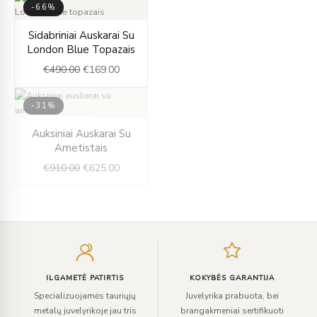
-66%
Original
Current
Sidabriniai Auskarai Su
price
price
London Blue Topazais
was:
is:
€
490.00
€
169.00
€490.00.
€169.00.
-31%
IŠPARDUOTA
Original
Current
Auksiniai Auskarai Su
price
price
Ametistais
was:
is:
€
910.00
€
625.00
€910.00.
€625.00.
Įveskite
el.
paštą
ILGAMETĖ PATIRTIS
KOKYBĖS GARANTIJA
Specializuojamės tauriųjų
Juvelyrika prabuota, bei
metalų juvelyrikoje jau tris
brangakmeniai sertifikuoti