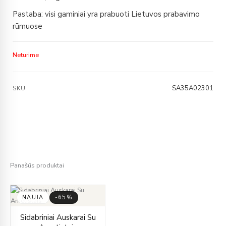
Pastaba: visi gaminiai yra prabuoti Lietuvos prabavimo
rūmuose
Neturime
SA35A02301
SKU
Panašūs produktai
NAUJA
-65%
Original
Current
Sidabriniai Auskarai Su
price
price