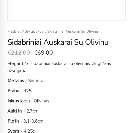
Pradžia
/
Kolekcijos
/
Jai
/
Sidabriniai Auskarai Su Olivinu
Sidabriniai Auskarai Su Olivinu
€
212.00
€
69.00
Elegantiški sidabriniai auskarai su olivinais. Angliškas
užsegimas.
Metalas
- Sidabras
Praba
- 925
Inkrustacija
- Olivinas
Aukštis
- 2,7cm
Plotis
- 0,1-0,8cm
Svoris
- 4,25g