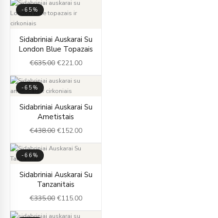
-65%
Original
Current
Sidabriniai Auskarai Su
price
price
London Blue Topazais
was:
is:
€
635.00
€
221.00
€635.00.
€221.00.
-65%
Original
Current
Sidabriniai Auskarai Su
price
price
Ametistais
was:
is:
€
438.00
€
152.00
€438.00.
€152.00.
-66%
Original
Current
Sidabriniai Auskarai Su
price
price
Tanzanitais
was:
is:
€
335.00
€
115.00
€335.00.
€115.00.