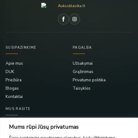
SUSIPAŽINKIME
PAGALBA
Apie mus
Užsakymai
DUK
Grąžinimas
Priežiūra
Privatumo politika
Blogas
Taisyklės
Kontaktai
MUS RASITE
Taikos pr. 139
Mums rūpi Jūsų privatumas
PC Molas, Klaipėda
Taikos pr. 141
Šioje svetainėje naudojame slapukus, kad užtikrintume