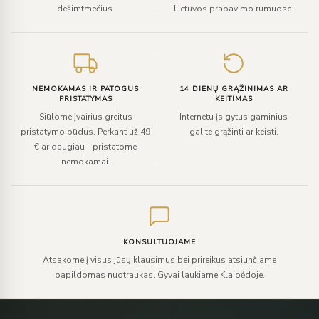
dešimtmečius.
Lietuvos prabavimo rūmuose.
NEMOKAMAS IR PATOGUS
14 DIENŲ GRĄŽINIMAS AR
PRISTATYMAS
KEITIMAS
Siūlome įvairius greitus
Internetu įsigytus gaminius
pristatymo būdus. Perkant už 49
galite grąžinti ar keisti.
€ ar daugiau - pristatome
nemokamai.
KONSULTUOJAME
Atsakome į visus jūsų klausimus bei prireikus atsiunčiame
papildomas nuotraukas. Gyvai laukiame Klaipėdoje.