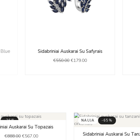
nt
Original
Current
 Blue
Sidabriniai Auskarai Su Safyrais
price
price
€
550.00
€
179.00
was:
is:
00.
€550.00.
€179.00.
-36%
NAUJA
-65%
Original
Current
niai Auskarai Su Topazais
price
price
Original
Cu
Sidabriniai Auskarai Su Tan
€
888.00
€
567.00
was:
is:
price
pr