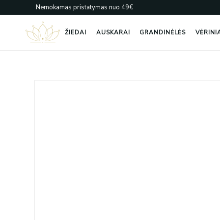
Pereiti
Nemokamas pristatymas nuo 49€
prie
turinio
ŽIEDAI
AUSKARAI
GRANDINĖLĖS
VĖRINI