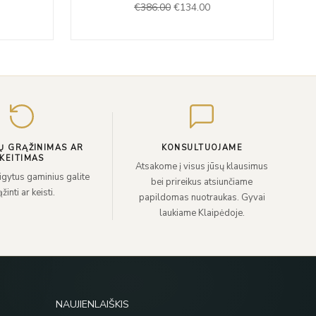
€
386.00
€
134.00
was:
is:
73.00.
€386.00.
€134.00.
Įveskite
el.
paštą
Ų GRĄŽINIMAS AR
KONSULTUOJAME
KEITIMAS
Atsakome į visus jūsų klausimus
sigytus gaminius galite
bei prireikus atsiunčiame
žinti ar keisti.
papildomas nuotraukas. Gyvai
laukiame Klaipėdoje.
NAUJIENLAIŠKIS