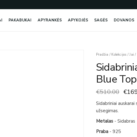
AI
PAKABUKAI
APYRANKĖS
APYKOJĖS
SAGĖS
DOVANOS
Origi
produkto
Pradžia
/
Kolekcijos
/
Jai
/
price
kiekis:
Sidabrin
was:
Sidabriniai
€510
Auskarai
Blue Top
Su
London
€
510.00
€
169
Blue
Topazais
Sidabriniai auskarai
užsegimas.
Metalas
- Sidabras
Praba
- 925