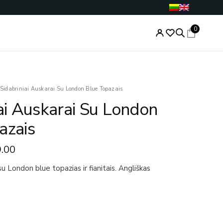
0
nal
Current
Sidabriniai Auskarai Su London Blue Topazais
price
iai Auskarai Su London
is:
.00.
€169.00.
azais
.00
 su London blue topazias ir fianitais. Angliškas