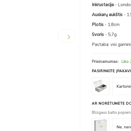
Inkrustacija
- London
Auskarų aukštis
- 1
Plotis
- 1,8cm
Svoris
- 5,7g
Pastaba: visi gamin
Prieinamumas:
Liko 
PASIRINKITE ĮPAKAV
AR NORĖTUMĖTE DO
Blizgaus balto popieri