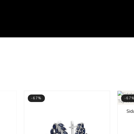
-67%
-67
Sid