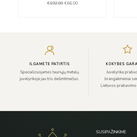
€
192.00
€
66.00
was:
is:
€192.00.
€66.00.
ILGAMETĖ PATIRTIS
KOKYBĖS GARA
Specializuojamės tauriųjų metalų
Juvelyrika prabuo
juvelyrikoje jau tris dešimtmečius.
brangakmeniai sert
Lietuvos prabavimo
SUSIPAŽINKIME