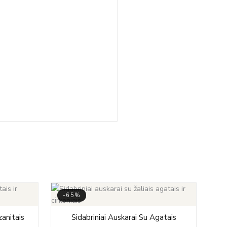
-65%
-
rrent
Original
Current
zanitais
Sidabriniai Auskarai Su Agatais
ice
price
price