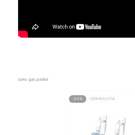
Jums gali patikti
-65%
IŠPARDUOTA