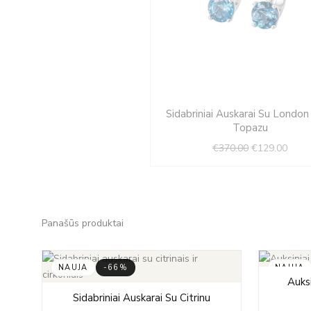
Original
Curre
Sidabriniai Auskarai Su London
price
price
Topazu
was:
is:
€
370.00
€
129.00
€370.00.
€129.
Panašūs produktai
NAUJA
-66%
NAUJA
s
Auksi
Original
Current
Sidabriniai Auskarai Su Citrinu
price
price