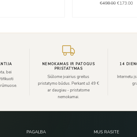
€
498.00
€
173.00
€888.00.
€567.00.
was:
is:
€498.00.
€1
NTIJA
NEMOKAMAS IR PATOGUS
14 DIEN
PRISTATYMAS
ta, bei
Siūlome įvairius greitus
Internetu į
ifikuoti
pristatymo būdus. Perkant už 49 €
grą
 rūmuose.
ar daugiau - pristatome
nemokamai.
PAGALBA
MUS RASITE