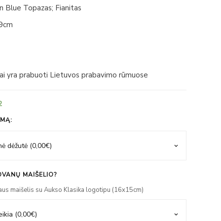
 Blue Topazas; Fianitas
,9cm
iai yra prabuoti Lietuvos prabavimo rūmuose
2
IMĄ:
VANŲ MAIŠELIO?
aus maišelis su Aukso Klasika logotipu (16x15cm)