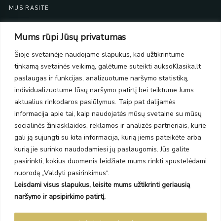
MUS RASITE
Taikos pr. 139
Mums rūpi Jūsų privatumas
PC Molas, Klaipėda
Taikos pr. 141
Šioje svetainėje naudojame slapukus, kad užtikrintume
PC BIG 2, Klaipėda
tinkamą svetainės veikimą, galėtume suteikti auksoKlasika.lt
Šilutės pl. 35
paslaugas ir funkcijas, analizuotume naršymo statistiką,
PC Banginis, Klaipėda
individualizuotume Jūsų naršymo patirtį bei teiktume Jums
NAUJIENLAIŠKIS
aktualius rinkodaros pasiūlymus. Taip pat dalijamės
informacija apie tai, kaip naudojatės mūsų svetaine su mūsų
socialinės žiniasklaidos, reklamos ir analizės partneriais, kurie
Prenumeruokite ir gaukite pasiūlymus, naujienas bei riboto
gali ją sujungti su kita informacija, kurią jiems pateikėte arba
leidimo kolekcijas.
kurią jie surinko naudodamiesi jų paslaugomis. Jūs galite
pasirinkti, kokius duomenis leidžiate mums rinkti spustelėdami
nuorodą „Valdyti pasirinkimus“.
Leisdami visus slapukus, leisite mums užtikrinti geriausią
SIŲSTI
naršymo ir apsipirkimo patirtį.
Prenumeruodami sutinkate su Taisyklėmis ir Privatumo politika.