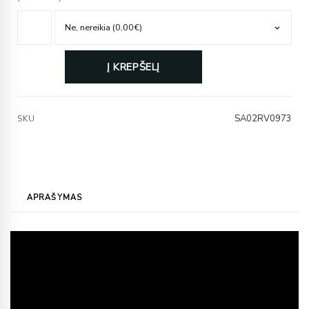
Į KREPŠELĮ
SA02RV0973
SKU
APRAŠYMAS