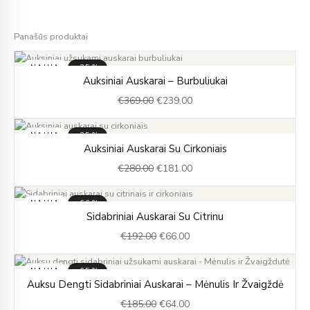
Panašūs produktai
NAUJA
-35%
Original
Current
Auksiniai Auskarai – Burbuliukai
price
price
€
369.00
€
239.00
was:
is:
€369.00.
€239.00.
NAUJA
-35%
Original
Current
Auksiniai Auskarai Su Cirkoniais
price
price
€
280.00
€
181.00
was:
is:
€280.00.
€181.00.
NAUJA
-66%
Original
Current
Sidabriniai Auskarai Su Citrinu
price
price
€
192.00
€
66.00
was:
is:
€192.00.
€66.00.
NAUJA
-65%
Original
Current
Auksu Dengti Sidabriniai Auskarai – Mėnulis Ir Žvaigždė
price
price
€
185.00
€
64.00
was:
is: