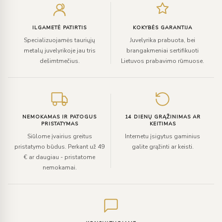
el.
paštą
ILGAMETĖ PATIRTIS
KOKYBĖS GARANTIJA
Specializuojamės tauriųjų
Juvelyrika prabuota, bei
metalų juvelyrikoje jau tris
brangakmeniai sertifikuoti
dešimtmečius.
Lietuvos prabavimo rūmuose.
NEMOKAMAS IR PATOGUS
14 DIENŲ GRĄŽINIMAS AR
PRISTATYMAS
KEITIMAS
Siūlome įvairius greitus
Internetu įsigytus gaminius
pristatymo būdus. Perkant už 49
galite grąžinti ar keisti.
€ ar daugiau - pristatome
nemokamai.