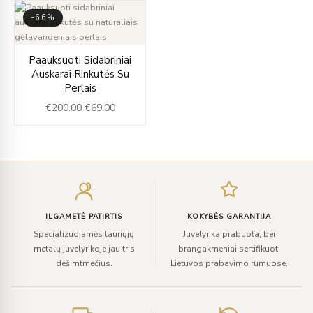
-66%
Original
Current
Paauksuoti Sidabriniai
price
price
Auskarai Rinkutės Su
was:
is:
Perlais
€200.00.
€69.00.
€
200.00
€
69.00
Įveskite
el.
paštą
ILGAMETĖ PATIRTIS
KOKYBĖS GARANTIJA
Specializuojamės tauriųjų
Juvelyrika prabuota, bei
metalų juvelyrikoje jau tris
brangakmeniai sertifikuoti
dešimtmečius.
Lietuvos prabavimo rūmuose.