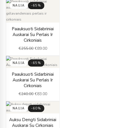
NAUJA
-65%
Original
Current
Paauksuoti Sidabriniai
price
price
Auskarai Su Perlais Ir
was:
is:
Cirkoniais
€255.00.
€89.00.
€
255.00
€
89.00
NAUJA
-65%
Original
Current
Paauksuoti Sidarbiniai
price
price
Auskarai Su Perlais Ir
was:
is:
Cirkoniais
€240.00.
€83.00.
€
240.00
€
83.00
NAUJA
-60%
Original
Current
Auksu Dengti Sidabriniai
price
price
Auskarai Su Cirkoniais