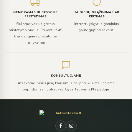
NEMOKAMAS IR PATOGUS
14 DIENŲ GRĄŽINIMAS AR
PRISTATYMAS
KEITIMAS
Siūlome įvairius greitus
Internetu įsigytus gaminius
pristatymo būdus. Perkant už 49
galite grąžinti ar keisti.
€ ar daugiau - pristatome
nemokamai.
KONSULTUOJAME
Atsakome į visus jūsų klausimus bei prireikus atsiunčiame
papildomas nuotraukas. Gyvai laukiame Klaipėdoje.