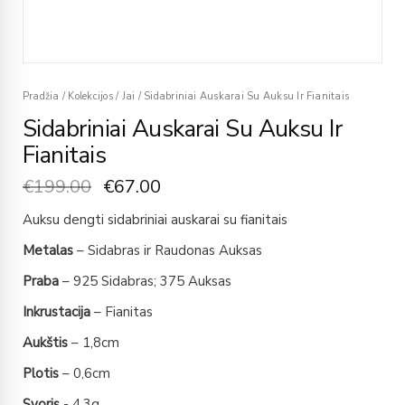
Pradžia
/
Kolekcijos
/
Jai
/
Sidabriniai Auskarai Su Auksu Ir Fianitais
Sidabriniai Auskarai Su Auksu Ir
Fianitais
€
199.00
€
67.00
Auksu dengti sidabriniai auskarai su fianitais
Metalas
– Sidabras ir Raudonas Auksas
Praba
– 925 Sidabras; 375 Auksas
Inkrustacija
– Fianitas
Aukštis
– 1,8cm
Plotis
– 0,6cm
Svoris
- 4,3g