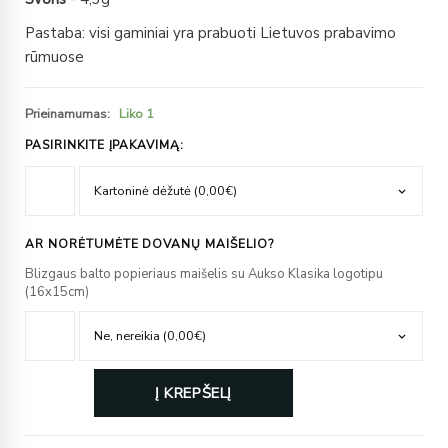
Pastaba: visi gaminiai yra prabuoti Lietuvos prabavimo
rūmuose
Prieinamumas:
Liko 1
PASIRINKITE ĮPAKAVIMĄ:
AR NORĖTUMĖTE DOVANŲ MAIŠELIO?
Blizgaus balto popieriaus maišelis su Aukso Klasika logotipu
(16x15cm)
Į KREPŠELĮ