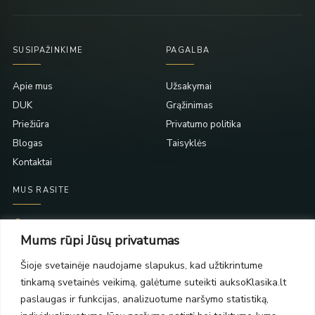
SUSIPAŽINKIME
PAGALBA
Apie mus
Užsakymai
DUK
Grąžinimas
Priežiūra
Privatumo politika
Blogas
Taisyklės
Kontaktai
MUS RASITE
Taikos pr. 139
Mums rūpi Jūsų privatumas
PC Molas, Klaipėda
Taikos pr. 141
Šioje svetainėje naudojame slapukus, kad užtikrintume
PC BIG 2, Klaipėda
tinkamą svetainės veikimą, galėtume suteikti auksoKlasika.lt
Šilutės pl. 35
PC Banginis, Klaipėda
paslaugas ir funkcijas, analizuotume naršymo statistiką,