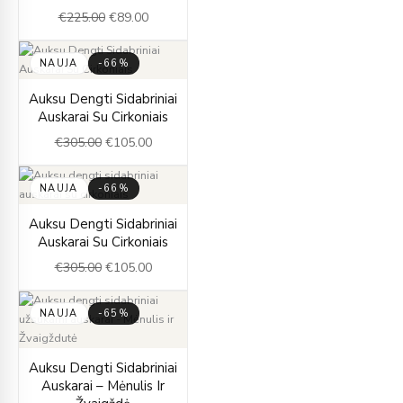
was:
is:
€
225.00
€
89.00
€225.00.
€89.00.
NAUJA
-66%
Original
Current
Auksu Dengti Sidabriniai
price
price
Auskarai Su Cirkoniais
was:
is:
€
305.00
€
105.00
€305.00.
€105.00.
NAUJA
-66%
Original
Current
Auksu Dengti Sidabriniai
price
price
Auskarai Su Cirkoniais
was:
is:
€
305.00
€
105.00
€305.00.
€105.00.
NAUJA
-65%
Original
Current
Auksu Dengti Sidabriniai
price
price
Auskarai – Mėnulis Ir
was:
is: