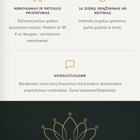
NEMOKAMAS IR PATOGUS
14 DIENŲ GRĄŽINIMAS AR
PRISTATYMAS
KEITIMAS
Siūlome įvairius greitus
Internetu įsigytus gaminius
pristatymo būdus. Perkant už 49
galite grąžinti ar keisti.
€ ar daugiau - pristatome
nemokamai.
KONSULTUOJAME
Atsakome į visus jūsų klausimus bei prireikus atsiunčiame
papildomas nuotraukas. Gyvai laukiame Klaipėdoje.