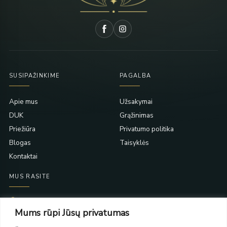
SUSIPAŽINKIME
PAGALBA
Apie mus
Užsakymai
DUK
Grąžinimas
Priežiūra
Privatumo politika
Blogas
Taisyklės
Kontaktai
MUS RASITE
Taikos pr. 139
Mums rūpi Jūsų privatumas
PC Molas, Klaipėda
Taikos pr. 141