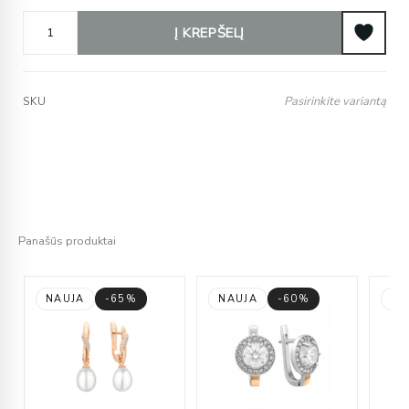
Į KREPŠELĮ
Pasirinkite variantą
SKU
Panašūs produktai
NAUJA
-65%
NAUJA
-60%
NA