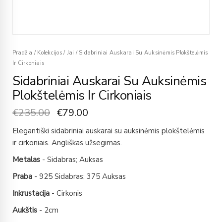
Pradžia
/
Kolekcijos
/
Jai
/
Sidabriniai Auskarai Su Auksinėmis Plokštelėmis
Ir Cirkoniais
Sidabriniai Auskarai Su Auksinėmis
Plokštelėmis Ir Cirkoniais
€
235.00
€
79.00
Elegantiški sidabriniai auskarai su auksinėmis plokštelėmis
ir cirkoniais. Angliškas užsegimas.
Metalas
- Sidabras; Auksas
Praba
- 925 Sidabras; 375 Auksas
Inkrustacija
- Cirkonis
Aukštis
- 2cm