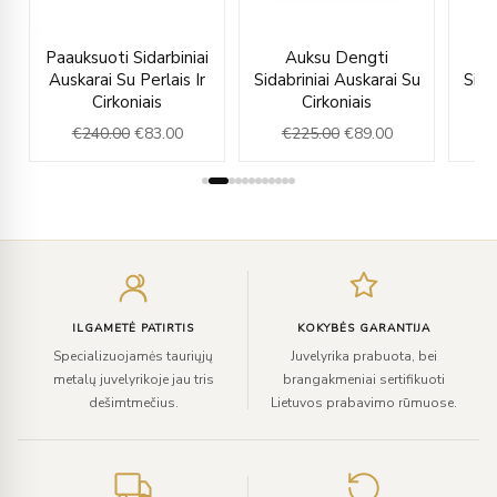
rent
Original
Current
Original
Current
Paauksuoti Sidarbiniai
Auksu Dengti
e
price
price
price
price
Auskarai Su Perlais Ir
Sidabriniai Auskarai Su
Sida
was:
is:
was:
is:
Cirkoniais
Cirkoniais
.00.
€240.00.
€83.00.
€225.00.
€89.00.
€
240.00
€
83.00
€
225.00
€
89.00
€
Įveskite
el.
paštą
ILGAMETĖ PATIRTIS
KOKYBĖS GARANTIJA
Specializuojamės tauriųjų
Juvelyrika prabuota, bei
metalų juvelyrikoje jau tris
brangakmeniai sertifikuoti
dešimtmečius.
Lietuvos prabavimo rūmuose.