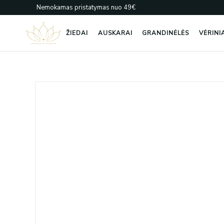
Pereiti
Nemokamas pristatymas nuo 49€
prie
turinio
ŽIEDAI
AUSKARAI
GRANDINĖLĖS
VĖRINI