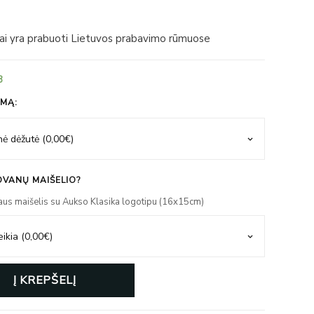
iai yra prabuoti Lietuvos prabavimo rūmuose
3
IMĄ:
VANŲ MAIŠELIO?
aus maišelis su Aukso Klasika logotipu (16x15cm)
Į KREPŠELĮ