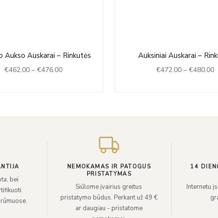
Price
P
 Aukso Auskarai – Rinkutės
Auksiniai Auskarai – Rin
range:
r
€
462.00
–
€
476.00
€
472.00
–
€
480.00
€462.00
€
through
t
€476.00
€
NTIJA
NEMOKAMAS IR PATOGUS
14 DIEN
PRISTATYMAS
ta, bei
Siūlome įvairius greitus
Internetu į
ifikuoti
pristatymo būdus. Perkant už 49 €
grą
 rūmuose.
ar daugiau - pristatome