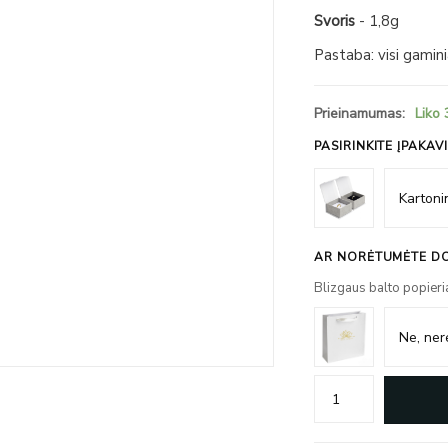
Svoris
- 1,8g
Pastaba: visi gamin
Prieinamumas:
Liko 
PASIRINKITE ĮPAKAV
AR NORĖTUMĖTE DO
Blizgaus balto popieri