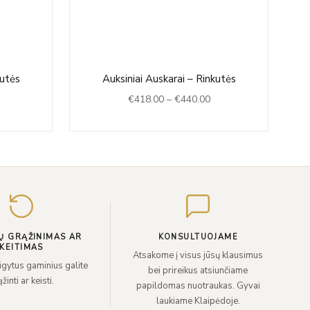
rice
Price
kutės
Auksiniai Auskarai – Rinkutės
ange:
range:
€
418.00
–
€
440.00
472.00
€418.00
hrough
through
480.00
€440.00
Įveskite
el.
paštą
Ų GRĄŽINIMAS AR
KONSULTUOJAME
KEITIMAS
Atsakome į visus jūsų klausimus
sigytus gaminius galite
bei prireikus atsiunčiame
žinti ar keisti.
papildomas nuotraukas. Gyvai
laukiame Klaipėdoje.