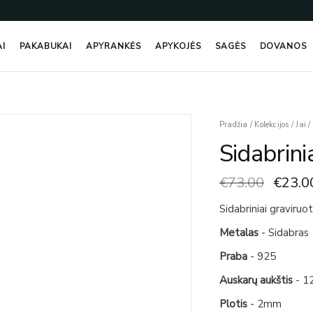
AI
PAKABUKAI
APYRANKĖS
APYKOJĖS
SAGĖS
DOVANOS
Origin
produkto
Pradžia
/
Kolekcijos
/
Jai
/
price
kiekis:
Sidabrini
was:
Sidabriniai
€73.0
Auskarai
€
73.00
€
23.0
Sidabriniai graviruot
Metalas
- Sidabras
Praba
- 925
Auskarų aukštis
- 1
Plotis
- 2mm