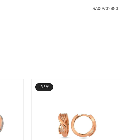
SA00V02880
-35%
-