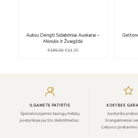
Original
Current
Auksu Dengti Sidabriniai Auskarai –
Geltono
price
price
Mėnulis Ir Žvaigždė
was:
is:
€
185.00
€
64.00
€185.00.
€64.00.
ILGAMETĖ PATIRTIS
KOKYBĖS GARA
Specializuojamės tauriųjų metalų
Juvelyrika prabuo
juvelyrikoje jau tris dešimtmečius.
brangakmeniai sert
Lietuvos prabavimo