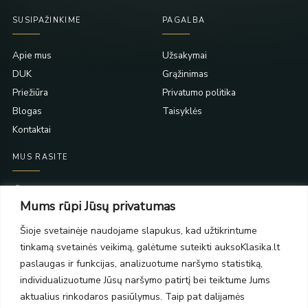
SUSIPAŽINKIME
PAGALBA
Apie mus
Užsakymai
DUK
Grąžinimas
Priežiūra
Privatumo politika
Blogas
Taisyklės
Kontaktai
MUS RASITE
Taikos pr. 139
Mums rūpi Jūsų privatumas
PC Molas, Klaipėda
Taikos pr. 141
Šioje svetainėje naudojame slapukus, kad užtikrintume
PC BIG 2, Klaipėda
tinkamą svetainės veikimą, galėtume suteikti auksoKlasika.lt
Šilutės pl. 35
PC Banginis, Klaipėda
paslaugas ir funkcijas, analizuotume naršymo statistiką,
individualizuotume Jūsų naršymo patirtį bei teiktume Jums
NAUJIENLAIŠKIS
aktualius rinkodaros pasiūlymus. Taip pat dalijamės