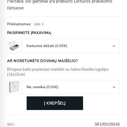
Pastaba: visi gaminiai yra prabuoti Lietuvos prabavimo
rūmuose
Prieinamumas:
Liko 1
PASIRINKITE ĮPAKAVIMĄ:
AR NORĖTUMĖTE DOVANŲ MAIŠELIO?
Blizgaus balto popieriaus maišelis su Aukso Klasika logotipu
(16x15cm)
Į KREPŠELĮ
SR195028045
SKU