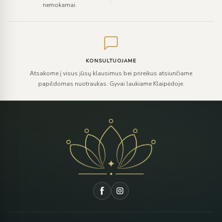
nemokamai.
KONSULTUOJAME
Atsakome į visus jūsų klausimus bei prireikus atsiunčiame
papildomas nuotraukas. Gyvai laukiame Klaipėdoje.