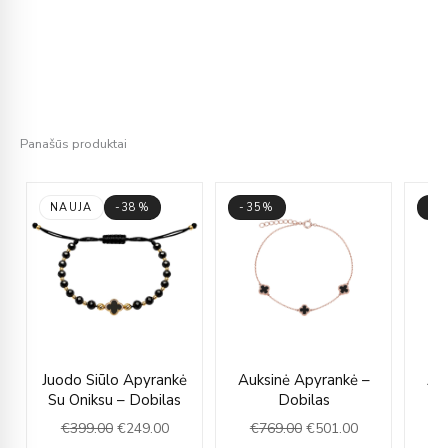
Panašūs produktai
NAUJA
-38%
-35%
-3
rent
Original
Current
Original
Current
Juodo Siūlo Apyrankė
Auksinė Apyrankė –
Au
ce
price
price
price
price
Su Oniksu – Dobilas
Dobilas
was:
is:
was:
is:
€
399.00
€
249.00
€
769.00
€
501.00
€
9.00.
€399.00.
€249.00.
€769.00.
€501.00.