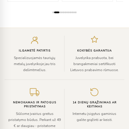
Įveskite
el.
paštą
ILGAMETĖ PATIRTIS
KOKYBĖS GARANTIJA
Specializuojamės tauriųjų
Juvelyrika prabuota, bei
metalų juvelyrikoje jau tris
brangakmeniai sertifikuoti
dešimtmečius.
Lietuvos prabavimo rūmuose.
NEMOKAMAS IR PATOGUS
14 DIENŲ GRĄŽINIMAS AR
PRISTATYMAS
KEITIMAS
Siūlome įvairius greitus
Internetu įsigytus gaminius
pristatymo būdus. Perkant už 49
galite grąžinti ar keisti.
€ ar daugiau - pristatome