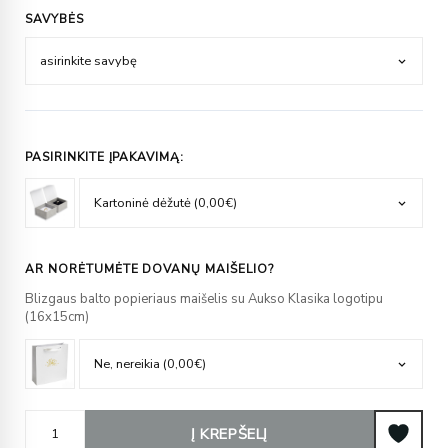
SAVYBĖS
PASIRINKITE ĮPAKAVIMĄ:
AR NORĖTUMĖTE DOVANŲ MAIŠELIO?
Blizgaus balto popieriaus maišelis su Aukso Klasika logotipu
(16x15cm)
Į KREPŠELĮ