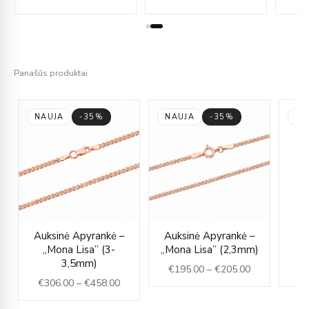
39.00
€449.00
€239.00
Panašūs produktai
NAUJA
-35%
NAUJA
-35%
NA
ice
Price
Price
Auksinė Apyrankė –
Auksinė Apyrankė –
nge:
range:
range:
„Mona Lisa” (3-
„Mona Lisa” (2,3mm)
Ap
18.00
€306.00
€195.00
3,5mm)
€
195.00
–
€
205.00
rough
through
through
€
306.00
–
€
458.00
32.00
€458.00
€205.00