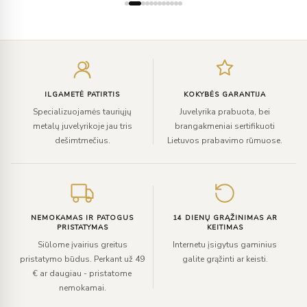
Įveskite
el.
paštą
ILGAMETĖ PATIRTIS
KOKYBĖS GARANTIJA
Specializuojamės tauriųjų
Juvelyrika prabuota, bei
metalų juvelyrikoje jau tris
brangakmeniai sertifikuoti
dešimtmečius.
Lietuvos prabavimo rūmuose.
NEMOKAMAS IR PATOGUS
14 DIENŲ GRĄŽINIMAS AR
PRISTATYMAS
KEITIMAS
Siūlome įvairius greitus
Internetu įsigytus gaminius
pristatymo būdus. Perkant už 49
galite grąžinti ar keisti.
€ ar daugiau - pristatome
nemokamai.