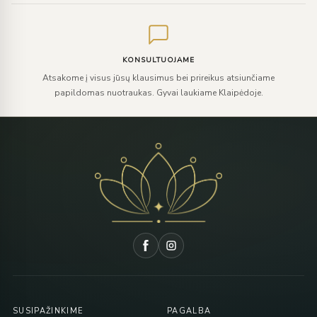
KONSULTUOJAME
Atsakome į visus jūsų klausimus bei prireikus atsiunčiame
papildomas nuotraukas. Gyvai laukiame Klaipėdoje.
SUSIPAŽINKIME
PAGALBA