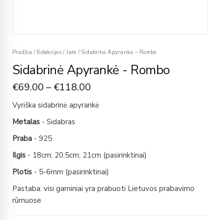
Pradžia
/
Kolekcijos
/
Jam
/
Sidabrinė Apyrankė – Rombo
Sidabrinė Apyrankė - Rombo
€
69.00
–
€
118.00
Vyriška sidabrinė apyrankė
Metalas
- Sidabras
Praba
- 925
Ilgis
- 18cm; 20,5cm; 21cm (pasirinktinai)
Plotis
- 5-6mm (pasirinktinai)
Pastaba: visi gaminiai yra prabuoti Lietuvos prabavimo
rūmuose