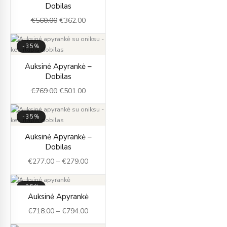
price
price
Dobilas
was:
is:
€
560.00
€
362.00
€560.00.
€362.00.
-35%
Original
Current
Auksinė Apyrankė –
price
price
Dobilas
was:
is:
€
769.00
€
501.00
€769.00.
€501.00.
-35%
Price
Auksinė Apyrankė –
range:
Dobilas
€277.00
€
277.00
–
€
279.00
through
€279.00
-35%
Price
Auksinė Apyrankė
range:
€
718.00
–
€
794.00
€718.00
through