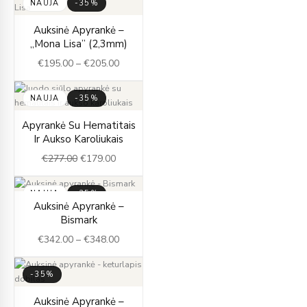
NAUJA
-35%
Price
Auksinė Apyrankė –
range:
„Mona Lisa” (2,3mm)
€195.00
€
195.00
–
€
205.00
through
€205.00
NAUJA
-35%
Original
Current
Apyrankė Su Hematitais
price
price
Ir Aukso Karoliukais
was:
is:
€
277.00
€
179.00
€277.00.
€179.00.
NAUJA
-35%
Price
Auksinė Apyrankė –
range:
Bismark
€342.00
€
342.00
–
€
348.00
through
€348.00
-35%
Original
Current
Auksinė Apyrankė –