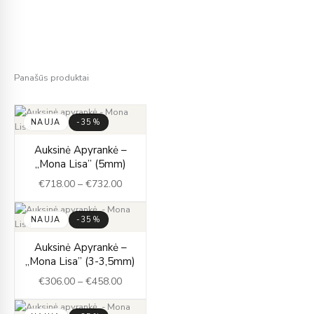
Panašūs produktai
NAUJA
-35%
Price
Auksinė Apyrankė –
range:
„Mona Lisa” (5mm)
€718.00
€
718.00
–
€
732.00
through
€732.00
NAUJA
-35%
Price
Auksinė Apyrankė –
range:
„Mona Lisa” (3-3,5mm)
€306.00
€
306.00
–
€
458.00
through
€458.00