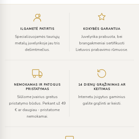
Įveskite
el.
paštą
ILGAMETĖ PATIRTIS
KOKYBĖS GARANTIJA
Specializuojamės tauriųjų
Juvelyrika prabuota, bei
metalų juvelyrikoje jau tris
brangakmeniai sertifikuoti
dešimtmečius.
Lietuvos prabavimo rūmuose.
NEMOKAMAS IR PATOGUS
14 DIENŲ GRĄŽINIMAS AR
PRISTATYMAS
KEITIMAS
Siūlome įvairius greitus
Internetu įsigytus gaminius
pristatymo būdus. Perkant už 49
galite grąžinti ar keisti.
€ ar daugiau - pristatome
nemokamai.