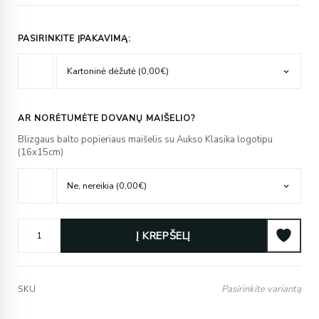
PASIRINKITE ĮPAKAVIMĄ:
AR NORĖTUMĖTE DOVANŲ MAIŠELIO?
Blizgaus balto popieriaus maišelis su Aukso Klasika logotipu
(16x15cm)
Į KREPŠELĮ
Pasirinkite variantą
SKU