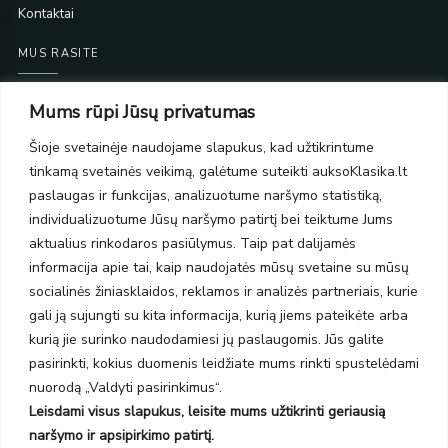
Kontaktai
MUS RASITE
Taikos pr. 139
Mums rūpi Jūsų privatumas
PC Molas, Klaipėda
Taikos pr. 141
Šioje svetainėje naudojame slapukus, kad užtikrintume
PC BIG 2, Klaipėda
tinkamą svetainės veikimą, galėtume suteikti auksoKlasika.lt
Šilutės pl. 35
paslaugas ir funkcijas, analizuotume naršymo statistiką,
PC Banginis, Klaipėda
individualizuotume Jūsų naršymo patirtį bei teiktume Jums
NAUJIENLAIŠKIS
aktualius rinkodaros pasiūlymus. Taip pat dalijamės
informacija apie tai, kaip naudojatės mūsų svetaine su mūsų
socialinės žiniasklaidos, reklamos ir analizės partneriais, kurie
Prenumeruokite ir gaukite pasiūlymus, naujienas bei riboto
gali ją sujungti su kita informacija, kurią jiems pateikėte arba
leidimo kolekcijas.
kurią jie surinko naudodamiesi jų paslaugomis. Jūs galite
pasirinkti, kokius duomenis leidžiate mums rinkti spustelėdami
nuorodą „Valdyti pasirinkimus“.
Leisdami visus slapukus, leisite mums užtikrinti geriausią
SIŲSTI
naršymo ir apsipirkimo patirtį.