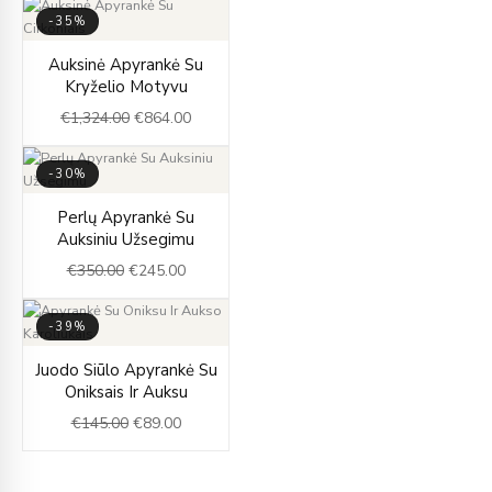
€794.00
-35%
Original
Current
Auksinė Apyrankė Su
price
price
Kryželio Motyvu
was:
is:
€
1,324.00
€
864.00
€1,324.00.
€864.00.
-30%
Original
Current
Perlų Apyrankė Su
price
price
Auksiniu Užsegimu
was:
is:
€
350.00
€
245.00
€350.00.
€245.00.
-39%
Original
Current
Juodo Siūlo Apyrankė Su
price
price
Oniksais Ir Auksu
was:
is:
€
145.00
€
89.00
€145.00.
€89.00.