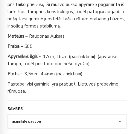
prisitaiko prie Jūsų. Ši rausvo aukso apyrankė pagaminta iš
lanksčios, tamprios konstrukcijos, todėl patogiai apgaubia
riešą tarsi guminė juostelė, tačiau išlaiko prabangų blizgesį
ir solidų formos stabilumą.
Metalas
– Raudonas Auksas
Praba
– 585
Apyrankės ilgis
~ 17cm; 18cm (pasirinktinai); (apyrankė
tampri, todėl prisitaiko prie riešo dydžio)
Plotis
~ 3,5mm; 4,4mm (pasirinktinai)
Pastaba: visi gaminiai yra prabuoti Lietuvos prabavimo
rūmuose.
SAVBĖS