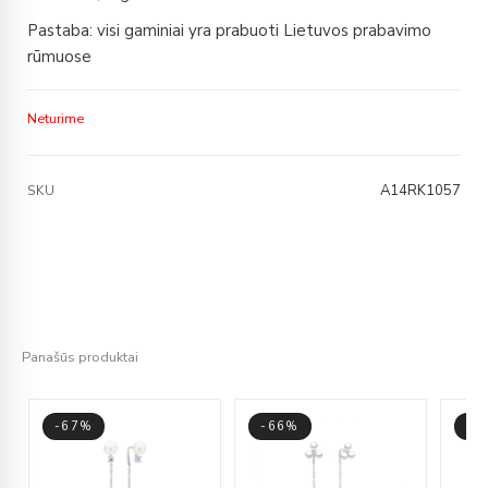
Pastaba: visi gaminiai yra prabuoti Lietuvos prabavimo
rūmuose
Neturime
A14RK1057
SKU
Panašūs produktai
-67%
-66%
-3