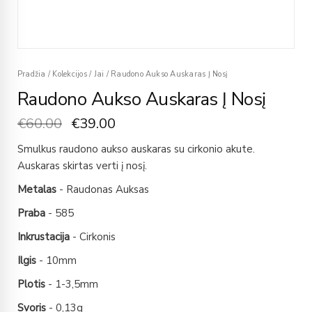
Pradžia
/
Kolekcijos
/
Jai
/
Raudono Aukso Auskaras Į Nosį
Raudono Aukso Auskaras Į Nosį
€
60.00
€
39.00
Smulkus raudono aukso auskaras su cirkonio akute.
Auskaras skirtas verti į nosį.
Metalas
- Raudonas Auksas
Praba
- 585
Inkrustacija
- Cirkonis
Ilgis
- 10mm
Plotis
- 1-3,5mm
Svoris
- 0,13g