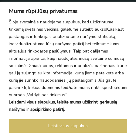
Taikos pr. 139
Mums rūpi Jūsų privatumas
PC Molas, Klaipėda
Taikos pr. 141
Šioje svetainėje naudojame slapukus, kad užtikrintume
PC BIG 2, Klaipėda
tinkamą svetainės veikimą, galėtume suteikti auksoKlasika.lt
Šilutės pl. 35
PC Banginis, Klaipėda
paslaugas ir funkcijas, analizuotume naršymo statistiką,
individualizuotume Jūsų naršymo patirtį bei teiktume Jums
NAUJIENLAIŠKIS
aktualius rinkodaros pasiūlymus. Taip pat dalijamės
informacija apie tai, kaip naudojatės mūsų svetaine su mūsų
Prenumeruokite ir gaukite pasiūlymus, naujienas bei riboto
socialinės žiniasklaidos, reklamos ir analizės partneriais, kurie
leidimo kolekcijas.
gali ją sujungti su kita informacija, kurią jiems pateikėte arba
kurią jie surinko naudodamiesi jų paslaugomis. Jūs galite
pasirinkti, kokius duomenis leidžiate mums rinkti spustelėdami
nuorodą „Valdyti pasirinkimus“.
Leisdami visus slapukus, leisite mums užtikrinti geriausią
SIŲSTI
naršymo ir apsipirkimo patirtį.
Prenumeruodami sutinkate su Taisyklėmis ir Privatumo politika.
Leisti visus slapukus
Auksoklasika.lt © 2026 Visos teisės saugomos