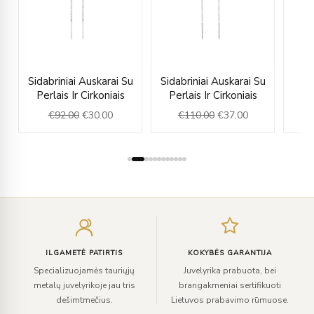
rent
Original
Current
Original
Current
u
Sidabriniai Auskarai Su
Sidabriniai Auskarai Su
e
price
price
price
price
Perlais Ir Cirkoniais
Perlais Ir Cirkoniais
was:
is:
was:
is:
€
92.00
€
30.00
€
110.00
€
37.00
€
.00.
€92.00.
€30.00.
€110.00.
€37.00.
Įveskite
el.
paštą
ILGAMETĖ PATIRTIS
KOKYBĖS GARANTIJA
Specializuojamės tauriųjų
Juvelyrika prabuota, bei
metalų juvelyrikoje jau tris
brangakmeniai sertifikuoti
dešimtmečius.
Lietuvos prabavimo rūmuose.