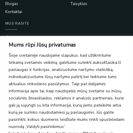
Blogas
Taisyklės
Kontaktai
MUS RASITE
Taikos pr. 139
Mums rūpi Jūsų privatumas
PC Molas, Klaipėda
Taikos pr. 141
Šioje svetainėje naudojame slapukus, kad užtikrintume
PC BIG 2, Klaipėda
tinkamą svetainės veikimą, galėtume suteikti auksoKlasika.lt
Šilutės pl. 35
PC Banginis, Klaipėda
paslaugas ir funkcijas, analizuotume naršymo statistiką,
individualizuotume Jūsų naršymo patirtį bei teiktume Jums
NAUJIENLAIŠKIS
aktualius rinkodaros pasiūlymus. Taip pat dalijamės
informacija apie tai, kaip naudojatės mūsų svetaine su mūsų
Prenumeruokite ir gaukite pasiūlymus, naujienas bei riboto
socialinės žiniasklaidos, reklamos ir analizės partneriais, kurie
leidimo kolekcijas.
gali ją sujungti su kita informacija, kurią jiems pateikėte arba
kurią jie surinko naudodamiesi jų paslaugomis. Jūs galite
pasirinkti, kokius duomenis leidžiate mums rinkti spustelėdami
nuorodą „Valdyti pasirinkimus“.