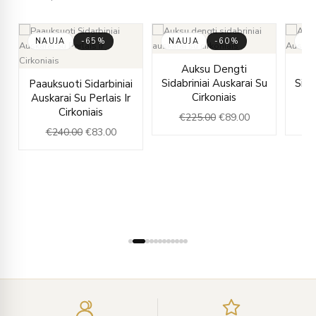
NAUJA
-65%
NAUJA
-60%
NA
Original
Current
Auksu Dengti
Original
Current
price
price
Sidabriniai Auskarai Su
Sida
Paauksuoti Sidarbiniai
rent
price
price
was:
is:
Cirkoniais
Auskarai Su Perlais Ir
e
was:
is:
€225.00.
€89.00.
Cirkoniais
€
225.00
€
89.00
€
€240.00.
€83.00.
€
240.00
€
83.00
.00.
Įveskite
el.
paštą