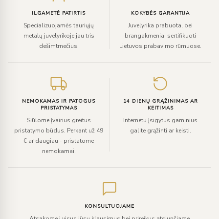
ILGAMETĖ PATIRTIS
KOKYBĖS GARANTIJA
Specializuojamės tauriųjų
Juvelyrika prabuota, bei
metalų juvelyrikoje jau tris
brangakmeniai sertifikuoti
dešimtmečius.
Lietuvos prabavimo rūmuose.
NEMOKAMAS IR PATOGUS
14 DIENŲ GRĄŽINIMAS AR
PRISTATYMAS
KEITIMAS
Siūlome įvairius greitus
Internetu įsigytus gaminius
pristatymo būdus. Perkant už 49
galite grąžinti ar keisti.
€ ar daugiau - pristatome
nemokamai.
KONSULTUOJAME
Atsakome į visus jūsų klausimus bei prireikus atsiunčiame