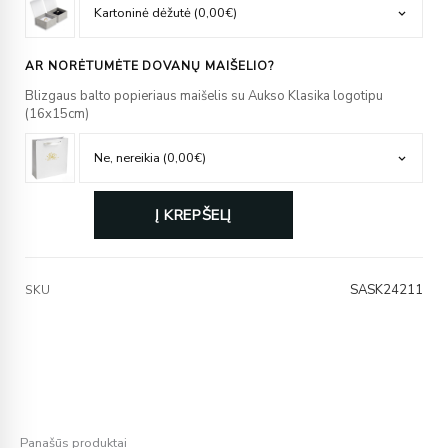
AR NORĖTUMĖTE DOVANŲ MAIŠELIO?
Blizgaus balto popieriaus maišelis su Aukso Klasika logotipu
(16x15cm)
Į KREPŠELĮ
SASK24211
SKU
Panašūs produktai