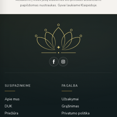
papildomas nuotraukas. Gyvai laukiame Klaipėdoje.
SUSIPAŽINKIME
PAGALBA
Apie mus
Užsakymai
DUK
Grąžinimas
Priežiūra
Privatumo politika