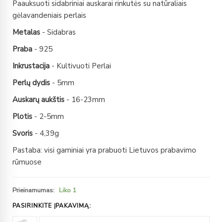
Paauksuoti sidabriniai auskarai rinkutės su natūraliais
gėlavandeniais perlais
Metalas
- Sidabras
Praba
- 925
Inkrustacija
- Kultivuoti Perlai
Perlų dydis
- 5mm
Auskarų aukštis
- 16-23mm
Plotis
- 2-5mm
Svoris
- 4,39g
Pastaba: visi gaminiai yra prabuoti Lietuvos prabavimo
rūmuose
Prieinamumas:
Liko 1
PASIRINKITE ĮPAKAVIMĄ: