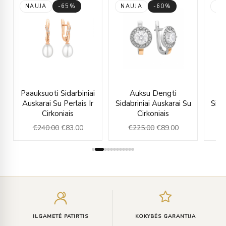
NAUJA
-65%
NAUJA
-60%
NA
rent
Original
Current
Original
Current
Paauksuoti Sidarbiniai
Auksu Dengti
e
price
price
price
price
Auskarai Su Perlais Ir
Sidabriniai Auskarai Su
Sida
was:
is:
was:
is:
Cirkoniais
Cirkoniais
.00.
€240.00.
€83.00.
€225.00.
€89.00.
€
240.00
€
83.00
€
225.00
€
89.00
€
Įveskite
el.
paštą
ILGAMETĖ PATIRTIS
KOKYBĖS GARANTIJA