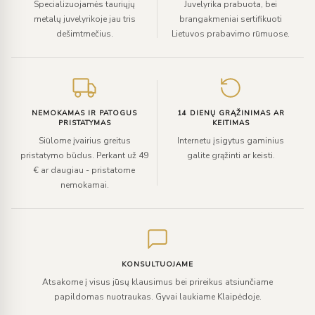
Specializuojamės tauriųjų
Juvelyrika prabuota, bei
metalų juvelyrikoje jau tris
brangakmeniai sertifikuoti
dešimtmečius.
Lietuvos prabavimo rūmuose.
NEMOKAMAS IR PATOGUS
14 DIENŲ GRĄŽINIMAS AR
PRISTATYMAS
KEITIMAS
Siūlome įvairius greitus
Internetu įsigytus gaminius
pristatymo būdus. Perkant už 49
galite grąžinti ar keisti.
€ ar daugiau - pristatome
nemokamai.
KONSULTUOJAME
Atsakome į visus jūsų klausimus bei prireikus atsiunčiame
papildomas nuotraukas. Gyvai laukiame Klaipėdoje.