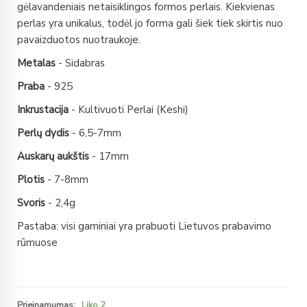
gėlavandeniais netaisiklingos formos perlais. Kiekvienas
perlas yra unikalus, todėl jo forma gali šiek tiek skirtis nuo
pavaizduotos nuotraukoje.
Metalas
- Sidabras
Praba
- 925
Inkrustacija
- Kultivuoti Perlai (Keshi)
Perlų dydis
- 6,5-7mm
Auskarų aukštis
- 17mm
Plotis
- 7-8mm
Svoris
- 2,4g
Pastaba: visi gaminiai yra prabuoti Lietuvos prabavimo
rūmuose
Prieinamumas:
Liko 2