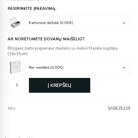
PASIRINKITE ĮPAKAVIMĄ:
AR NORĖTUMĖTE DOVANŲ MAIŠELIO?
Blizgaus balto popieriaus maišelis su Aukso Klasika logotipu
(16x15cm)
Į KREPŠELĮ
SASK25229
SKU