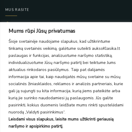
MUS RASITE
Taikos pr. 139
Mums rūpi Jūsų privatumas
PC Molas, Klaipėda
Taikos pr. 141
Šioje svetainėje naudojame slapukus, kad užtikrintume
PC BIG 2, Klaipėda
tinkamą svetainės veikimą, galėtume suteikti auksoKlasika.lt
Šilutės pl. 35
PC Banginis, Klaipėda
paslaugas ir funkcijas, analizuotume naršymo statistiką,
individualizuotume Jūsų naršymo patirtį bei teiktume Jums
NAUJIENLAIŠKIS
aktualius rinkodaros pasiūlymus. Taip pat dalijamės
informacija apie tai, kaip naudojatės mūsų svetaine su mūsų
Prenumeruokite ir gaukite pasiūlymus, naujienas bei riboto
socialinės žiniasklaidos, reklamos ir analizės partneriais, kurie
leidimo kolekcijas.
gali ją sujungti su kita informacija, kurią jiems pateikėte arba
kurią jie surinko naudodamiesi jų paslaugomis. Jūs galite
pasirinkti, kokius duomenis leidžiate mums rinkti spustelėdami
nuorodą „Valdyti pasirinkimus“.
Leisdami visus slapukus, leisite mums užtikrinti geriausią
SIŲSTI
naršymo ir apsipirkimo patirtį.
Prenumeruodami sutinkate su Taisyklėmis ir Privatumo politika.