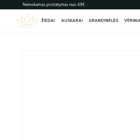
Pereiti
Nemokamas pristatymas nuo 49€
prie
turinio
ŽIEDAI
AUSKARAI
GRANDINĖLĖS
VĖRINI