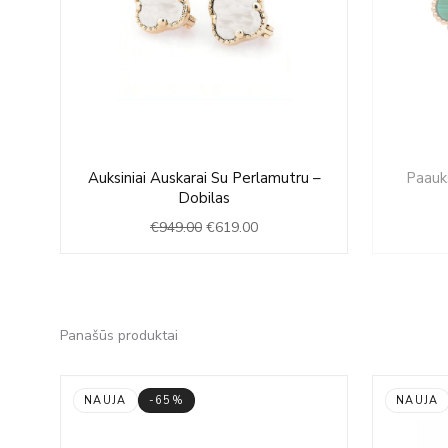
Original
Current
Auksiniai Auskarai Su Perlamutru –
Paauks
price
price
Dobilas
was:
is:
€
949.00
€
619.00
€949.00.
€619.00.
Panašūs produktai
NAUJA
-65%
NAUJA