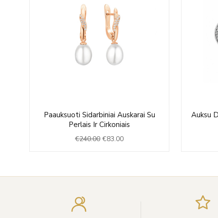
Original
Current
u
Paauksuoti Sidarbiniai Auskarai Su
Auksu De
price
price
Perlais Ir Cirkoniais
was:
is:
€
240.00
€
83.00
€240.00.
€83.00.