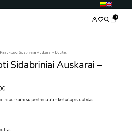
0
nal
Current
Paauksuoti Sidabriniai Auskarai – Dobilas
price
i Sidabriniai Auskarai –
is:
.00.
€49.00.
00
niai auskarai su perlamutru - keturlapis dobilas
mutras