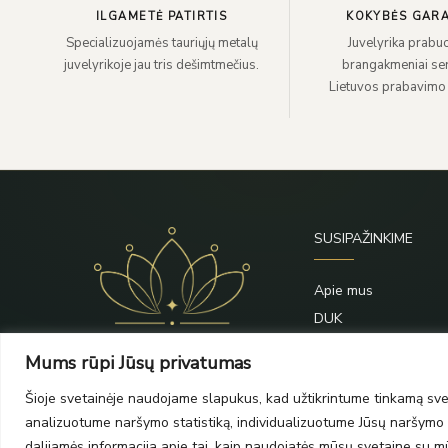
ILGAMETĖ PATIRTIS
KOKYBĖS GARA
Specializuojamės tauriųjų metalų
Juvelyrika prabuo
juvelyrikoje jau tris dešimtmečius.
brangakmeniai sert
Lietuvos prabavimo
SUSIPAŽINKIME
Apie mus
DUK
Priežiūra
Mums rūpi Jūsų privatumas
Blogas
Šioje svetainėje naudojame slapukus, kad užtikrintume tinkamą svet
Kontaktai
analizuotume naršymo statistiką, individualizuotume Jūsų naršymo p
dalijamės informacija apie tai, kaip naudojatės mūsų svetaine su mūs