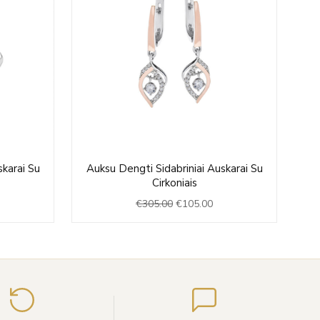
rrent
Original
Current
skarai Su
Auksu Dengti Sidabriniai Auskarai Su
A
ice
price
price
Cirkoniais
was:
is:
€
305.00
€
105.00
05.00.
€305.00.
€105.00.
Įveskite
el.
paštą