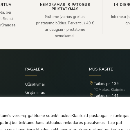
NTIJA
NEMOKAMAS IR PATOGUS
14 DIEN
PRISTATYMAS
ta, bei
Siūlome įvairius greitus
Internetu į
ifikuoti
pristatymo būdus. Perkant už 49 €
grą
 rūmuose.
ar daugiau - pristatome
nemokamai.
PAGALBA
MUS RASITE
Taikos pr. 139
Užsakymai
PC Molas, Klaipėda
Grąžinimas
Taikos pr. 141
Privatumo politika
PC BIG 2, Klaipėda
Šilutės pl. 35
Taisyklės
PC Banginis, Klaipėda
ainės veikimą, galėtume suteikti auksoKlasika.lt paslaugas ir funkcijas
atirtį bei teiktume Jums aktualius rinkodaros pasiūlymus. Taip pat
ų socialinės žiniasklaidos, reklamos ir analizės partneriais, kurie gali j