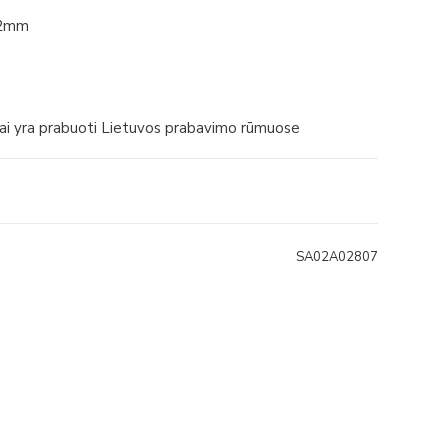
2mm
iai yra prabuoti Lietuvos prabavimo rūmuose
SA02A02807