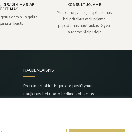
Ų GRĄŽINIMAS AR
KONSULTUOJAME
KEITIMAS
Atsakome į visus jūsų klausimus
sigytus gaminius galite
bei prireikus atsiunčiame
žinti ar keisti.
papildomas nuotraukas. Gyvai
laukiame Klaipėdoje.
NAUJIENLAIŠKIS
Prenumeruokite ir gaukite pasiūlymus,
naujienas bei riboto leidimo kolekcijas.
SIŲSTI
,
Prenumeruodami sutinkate su Taisyklėmis ir
Privatumo politika.
ą