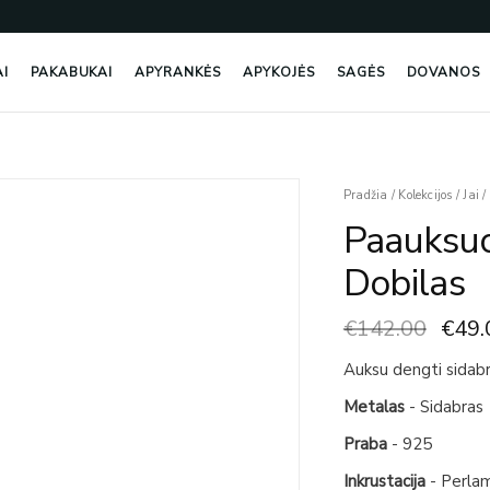
AI
PAKABUKAI
APYRANKĖS
APYKOJĖS
SAGĖS
DOVANOS
Origi
Pradžia
/
Kolekcijos
/
Jai
/
price
Paauksuot
was:
€142
Dobilas
€
142.00
€
49.
Auksu dengti sidabri
Metalas
- Sidabras
Praba
- 925
Inkrustacija
- Perla