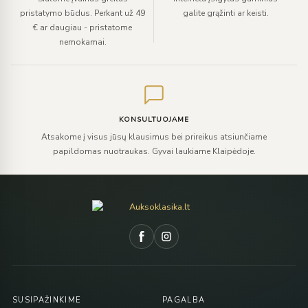
pristatymo būdus. Perkant už 49
galite grąžinti ar keisti.
€ ar daugiau - pristatome
nemokamai.
KONSULTUOJAME
Atsakome į visus jūsų klausimus bei prireikus atsiunčiame
papildomas nuotraukas. Gyvai laukiame Klaipėdoje.
SUSIPAŽINKIME
PAGALBA