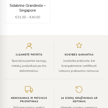
Price
Sidabrinė Grandinėlė –
range:
Singapore
€31.00
€
31.00
–
€
40.00
through
€40.00
Įveskite
el.
paštą
ILGAMETĖ PATIRTIS
KOKYBĖS GARANTIJA
Specializuojamės tauriųjų
Juvelyrika prabuota, bei
metalų juvelyrikoje jau tris
brangakmeniai sertifikuoti
dešimtmečius.
Lietuvos prabavimo rūmuose.
NEMOKAMAS IR PATOGUS
14 DIENŲ GRĄŽINIMAS AR
PRISTATYMAS
KEITIMAS
Siūlome įvairius greitus
Internetu įsigytus gaminius