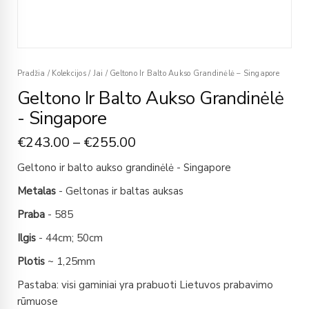
Pradžia
/
Kolekcijos
/
Jai
/
Geltono Ir Balto Aukso Grandinėlė – Singapore
Geltono Ir Balto Aukso Grandinėlė
- Singapore
€
243.00
–
€
255.00
Geltono ir balto aukso grandinėlė - Singapore
Metalas
- Geltonas ir baltas auksas
Praba
- 585
Ilgis
- 44cm; 50cm
Plotis
~ 1,25mm
Pastaba: visi gaminiai yra prabuoti Lietuvos prabavimo
rūmuose