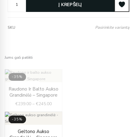
Į KREPŠELĮ
Pasirinkite variantą
SKU
Jums gali patikti
-35%
IŠPARDUOTA
Price
Raudono Ir Balto Aukso
range:
Grandinėlė – Singapore
€239.00
€
239.00
–
€
245.00
through
€245.00
-35%
Price
Geltono Aukso
range: