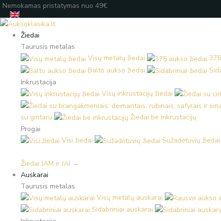
Pereiti
Products
Products
Įveskite
Nemokamas pristatymas nuo 49€
prie
search
search
el.
turinio
paštą
Žiedai
Taurusis metalas
Visų metalų žiedai
375
Balto aukso žiedai
Sida
Inkrustacija
Visų inkrustacijų žiedai
su gintaru
Žiedai be inkrustacijų
Progai
Visi žiedai
Sužadėtuvių žiedai
Žiedai JAM ir JAI →
Auskarai
Taurusis metalas
Visų metalų auskarai
Sidabriniai auskarai