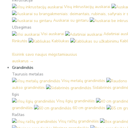
Inkrustacija
Visų inkrustacijų auskarai
Auskarai su gintaru
Užsegimas
Visi auskarai
Adatiniai aus
Rinkutės
Kabliukas
Kabl
Išsirink savo naujus mėgstamiausius
auskarus →
Grandinėlės
Taurusis metalas
Visų metalų grandinėlės
aukso grandinėlės
Sidabrinės grandinė
Ilgis
Visų ilgių grandinėlės
grandinėlės
60 cm grandinėlės
Raštas
Visų raštų grandinėlės