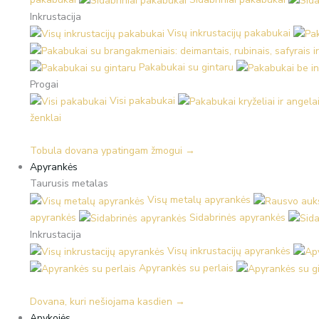
Inkrustacija
Visų inkrustacijų pakabukai
Pakabukai su gintaru
Progai
Visi pakabukai
ženklai
Tobula dovana ypatingam žmogui →
Apyrankės
Taurusis metalas
Visų metalų apyrankės
apyrankės
Sidabrinės apyrankės
Inkrustacija
Visų inkrustacijų apyrankės
Apyrankės su perlais
Dovana, kuri nešiojama kasdien →
Apykojės