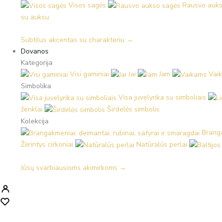
Visos sagės
Rausvo auks
su auksu
Subtilus akcentas su charakteriu →
Dovanos
Kategorija
Visi gaminiai
Jai
Jam
Vai
Simbolika
Visa juvelyrika su simboliais
ženklai
Širdelės simbolis
Kolekcija
Branga
Žėrintys cirkoniai
Natūralūs perlai
Jūsų svarbiausioms akimirkoms →