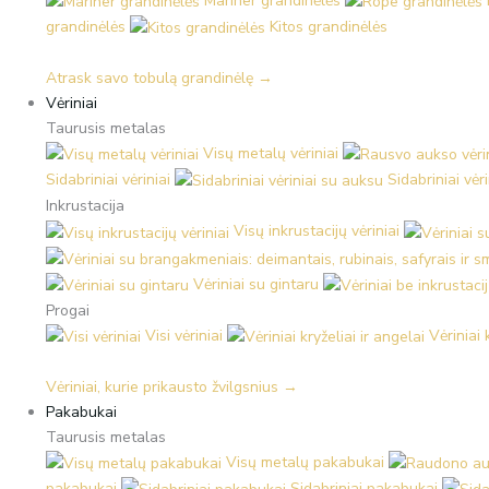
Mariner grandinėlės
grandinėlės
Kitos grandinėlės
Atrask savo tobulą grandinėlę →
Vėriniai
Taurusis metalas
Visų metalų vėriniai
Sidabriniai vėriniai
Sidabriniai vėr
Inkrustacija
Visų inkrustacijų vėriniai
Vėriniai su gintaru
Progai
Visi vėriniai
Vėriniai 
Vėriniai, kurie prikausto žvilgsnius →
Pakabukai
Taurusis metalas
Visų metalų pakabukai
pakabukai
Sidabriniai pakabukai