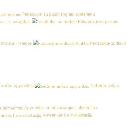
Pakabukai su pusbrangiais akmenimis
is ir smaragdais
Pakabukai su perlais
nicialai ir raidės
Pakabukai zodiako
 aukso apyrankės
Geltono aukso
Apyrankės su pusbrangiais akmenimis
Apyrankės be inkrustacijų