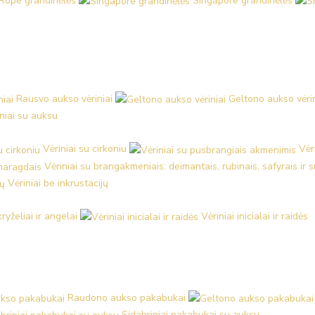
Rope grandinėlės
Singapore grandinėlės
Rausvo aukso vėriniai
Geltono aukso vėrin
iniai su auksu
Vėriniai su cirkoniu
Vėr
Vėriniai su brangakmeniais: deimantais, rubinais, safyrais ir
Vėriniai be inkrustacijų
kryželiai ir angelai
Vėriniai inicialai ir raidės
Raudono aukso pakabukai
Sidabriniai pakabukai su auksu