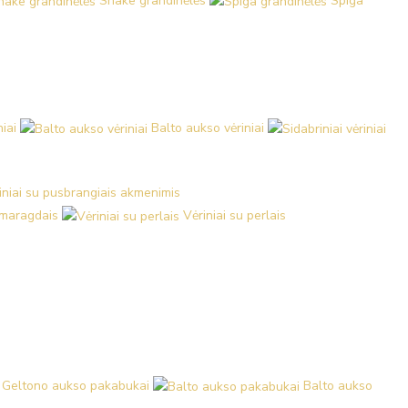
Snake grandinėlės
Spiga
iai
Balto aukso vėriniai
iniai su pusbrangiais akmenimis
 smaragdais
Vėriniai su perlais
Geltono aukso pakabukai
Balto aukso