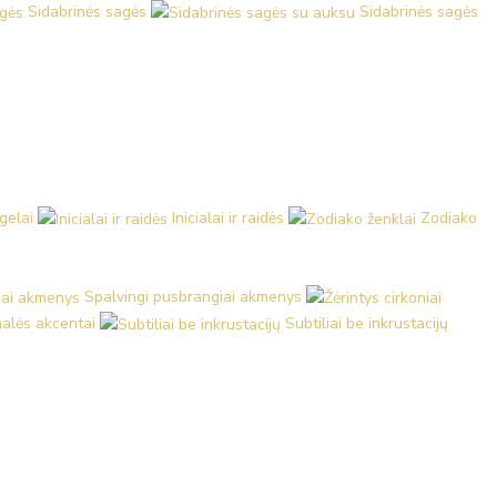
Sidabrinės sagės
Sidabrinės sagės
ngelai
Inicialai ir raidės
Zodiako
Spalvingi pusbrangiai akmenys
malės akcentai
Subtiliai be inkrustacijų