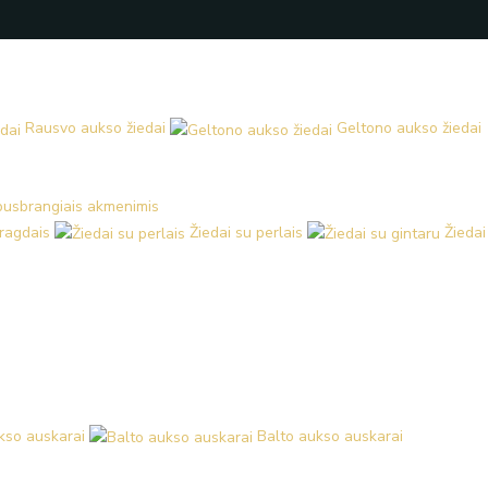
Rausvo aukso žiedai
Geltono aukso žiedai
 pusbrangiais akmenimis
aragdais
Žiedai su perlais
Žiedai
kso auskarai
Balto aukso auskarai