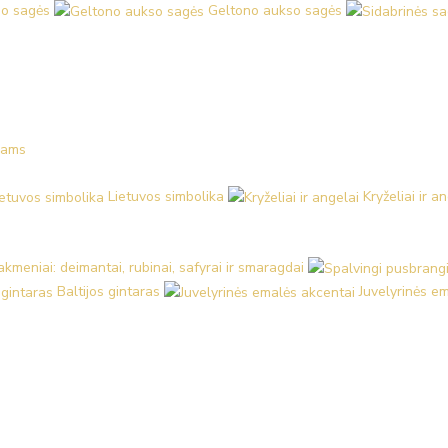
o sagės
Geltono aukso sagės
kams
Lietuvos simbolika
Kryželiai ir a
kmeniai: deimantai, rubinai, safyrai ir smaragdai
Baltijos gintaras
Juvelyrinės e