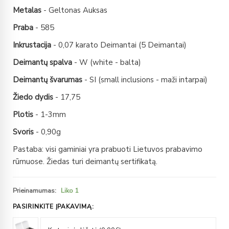
Metalas
- Geltonas Auksas
Praba
- 585
Inkrustacija
- 0,07 karato Deimantai (5 Deimantai)
Deimantų spalva
- W (white - balta)
Deimantų švarumas
- SI (small inclusions - maži intarpai)
Žiedo dydis
- 17,75
Plotis
- 1-3mm
Svoris
- 0,90g
Pastaba: visi gaminiai yra prabuoti Lietuvos prabavimo
rūmuose. Žiedas turi deimantų sertifikatą.
Prieinamumas:
Liko 1
PASIRINKITE ĮPAKAVIMĄ: