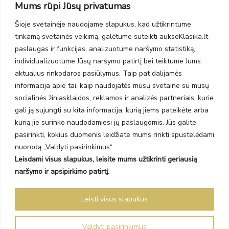
Mums rūpi Jūsų privatumas
PC Molas, Klaipėda
Taikos pr. 141
Šioje svetainėje naudojame slapukus, kad užtikrintume
PC BIG 2, Klaipėda
tinkamą svetainės veikimą, galėtume suteikti auksoKlasika.lt
Šilutės pl. 35
PC Banginis, Klaipėda
paslaugas ir funkcijas, analizuotume naršymo statistiką,
individualizuotume Jūsų naršymo patirtį bei teiktume Jums
NAUJIENLAIŠKIS
aktualius rinkodaros pasiūlymus. Taip pat dalijamės
informacija apie tai, kaip naudojatės mūsų svetaine su mūsų
Prenumeruokite ir gaukite pasiūlymus, naujienas bei riboto
socialinės žiniasklaidos, reklamos ir analizės partneriais, kurie
leidimo kolekcijas.
gali ją sujungti su kita informacija, kurią jiems pateikėte arba
kurią jie surinko naudodamiesi jų paslaugomis. Jūs galite
pasirinkti, kokius duomenis leidžiate mums rinkti spustelėdami
nuorodą „Valdyti pasirinkimus“.
Leisdami visus slapukus, leisite mums užtikrinti geriausią
SIŲSTI
naršymo ir apsipirkimo patirtį.
Prenumeruodami sutinkate su Taisyklėmis ir Privatumo politika.
Leisti visus slapukus
Auksoklasika.lt © 2026 Visos teisės saugomos
Valdyti pasirinkimus