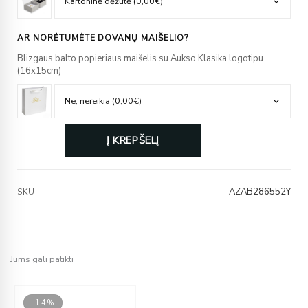
AR NORĖTUMĖTE DOVANŲ MAIŠELIO?
Blizgaus balto popieriaus maišelis su Aukso Klasika logotipu
(16x15cm)
Į KREPŠELĮ
AZAB286552Y
SKU
Jums gali patikti
-14%