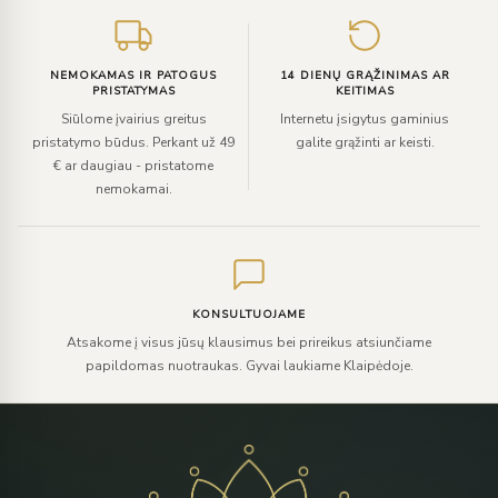
NEMOKAMAS IR PATOGUS
14 DIENŲ GRĄŽINIMAS AR
PRISTATYMAS
KEITIMAS
Siūlome įvairius greitus
Internetu įsigytus gaminius
pristatymo būdus. Perkant už 49
galite grąžinti ar keisti.
€ ar daugiau - pristatome
nemokamai.
KONSULTUOJAME
Atsakome į visus jūsų klausimus bei prireikus atsiunčiame
papildomas nuotraukas. Gyvai laukiame Klaipėdoje.