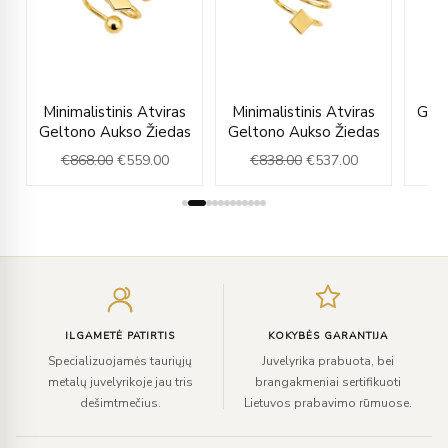
rent
Original
Current
Original
Current
Minimalistinis Atviras
Minimalistinis Atviras
Gelt
ce
price
price
price
price
s
Geltono Aukso Žiedas
Geltono Aukso Žiedas
was:
is:
was:
is:
€
868.00
€
559.00
€
838.00
€
537.00
€
7.00.
€868.00.
€559.00.
€838.00.
€537.00.
Įveskite
el.
paštą
ILGAMETĖ PATIRTIS
KOKYBĖS GARANTIJA
Specializuojamės tauriųjų
Juvelyrika prabuota, bei
metalų juvelyrikoje jau tris
brangakmeniai sertifikuoti
dešimtmečius.
Lietuvos prabavimo rūmuose.