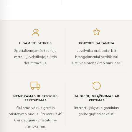
Įveskite
el.
paštą
ILGAMETĖ PATIRTIS
KOKYBĖS GARANTIJA
Specializuojamės tauriųjų
Juvelyrika prabuota, bei
metalų juvelyrikoje jau tris
brangakmeniai sertifikuoti
dešimtmečius.
Lietuvos prabavimo rūmuose.
NEMOKAMAS IR PATOGUS
14 DIENŲ GRĄŽINIMAS AR
PRISTATYMAS
KEITIMAS
Siūlome įvairius greitus
Internetu įsigytus gaminius
pristatymo būdus. Perkant už 49
galite grąžinti ar keisti.
€ ar daugiau - pristatome
nemokamai.