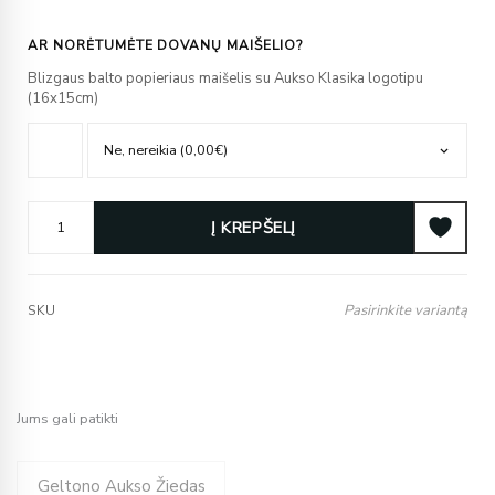
AR NORĖTUMĖTE DOVANŲ MAIŠELIO?
Blizgaus balto popieriaus maišelis su Aukso Klasika logotipu
(16x15cm)
Į KREPŠELĮ
Pasirinkite variantą
SKU
Jums gali patikti
Price
Geltono Aukso Žiedas
-35%