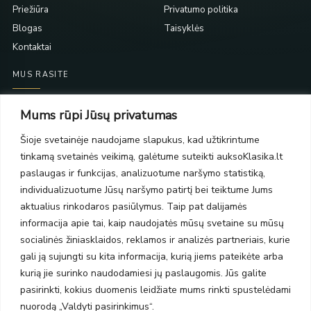
Priežiūra
Privatumo politika
Blogas
Taisyklės
Kontaktai
MUS RASITE
Taikos pr. 139
Mums rūpi Jūsų privatumas
PC Molas, Klaipėda
Taikos pr. 141
Šioje svetainėje naudojame slapukus, kad užtikrintume
PC BIG 2, Klaipėda
tinkamą svetainės veikimą, galėtume suteikti auksoKlasika.lt
Šilutės pl. 35
paslaugas ir funkcijas, analizuotume naršymo statistiką,
PC Banginis, Klaipėda
individualizuotume Jūsų naršymo patirtį bei teiktume Jums
NAUJIENLAIŠKIS
aktualius rinkodaros pasiūlymus. Taip pat dalijamės
informacija apie tai, kaip naudojatės mūsų svetaine su mūsų
socialinės žiniasklaidos, reklamos ir analizės partneriais, kurie
Prenumeruokite ir gaukite pasiūlymus, naujienas bei riboto
gali ją sujungti su kita informacija, kurią jiems pateikėte arba
leidimo kolekcijas.
kurią jie surinko naudodamiesi jų paslaugomis. Jūs galite
pasirinkti, kokius duomenis leidžiate mums rinkti spustelėdami
nuorodą „Valdyti pasirinkimus“.