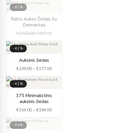
-42%
IŠPARDUOTA
Original
Current
Balto Aukso Žiedas Su
price
price
Deimantais
was:
is:
€
1,550.00
€
899.00
€1,550.00.
€899.00.
-42%
Price
Auksinis žiedas
range:
€
139.00
–
€
177.00
€139.00
through
€177.00
-42%
Price
375 Minimalistinis
range:
auksinis žiedas
€154.00
€
154.00
–
€
184.00
through
€184.00
-44%
IŠPARDUOTA