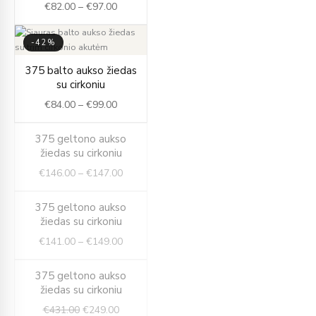
€
82.00
–
€
97.00
through
€97.00
-42%
Price
375 balto aukso žiedas
range:
su cirkoniu
€84.00
€
84.00
–
€
99.00
through
€99.00
Price
375 geltono aukso
-42%
range:
žiedas su cirkoniu
IŠPARDUOTA
€146.00
€
146.00
–
€
147.00
through
€147.00
Price
375 geltono aukso
-42%
range:
žiedas su cirkoniu
IŠPARDUOTA
€141.00
€
141.00
–
€
149.00
through
€149.00
Original
Current
375 geltono aukso
-42%
price
price
žiedas su cirkoniu
IŠPARDUOTA
was:
is:
€
431.00
€
249.00
€431.00.
€249.00.