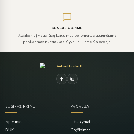
KONSULTUOJAME
Atsakome į visus jūsų klausimus bei prireikus atsiunčiame
papildomas nuotraukas. Gyvai laukiame Klaipėdoje.
SUSIPAŽINKIME
PAGALBA
Apie mus
Užsakymai
DUK
Grąžinimas