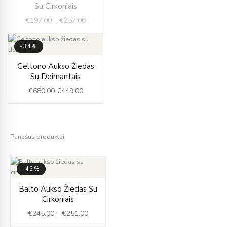
range:
Su Cirkoniais
IŠPARDUOTA
€197.00
€
197.00
–
€
257.00
through
€257.00
-34%
Original
Current
Geltono Aukso Žiedas
price
price
Su Deimantais
was:
is:
€
680.00
€
449.00
€680.00.
€449.00.
Panašūs produktai
-42%
Price
Balto Aukso Žiedas Su
range:
Cirkoniais
€245.00
€
245.00
–
€
251.00
through
€251.00