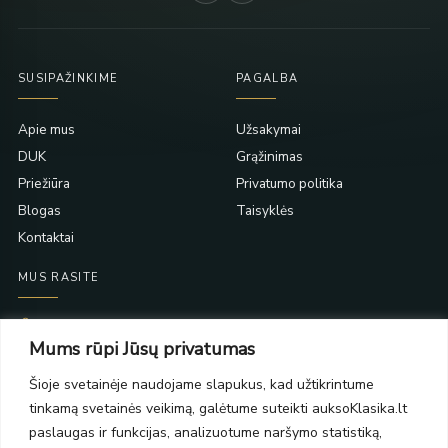
SUSIPAŽINKIME
PAGALBA
Apie mus
Užsakymai
DUK
Grąžinimas
Priežiūra
Privatumo politika
Blogas
Taisyklės
Kontaktai
MUS RASITE
Taikos pr. 139
Mums rūpi Jūsų privatumas
PC Molas, Klaipėda
Taikos pr. 141
Šioje svetainėje naudojame slapukus, kad užtikrintume
PC BIG 2, Klaipėda
tinkamą svetainės veikimą, galėtume suteikti auksoKlasika.lt
Šilutės pl. 35
PC Banginis, Klaipėda
paslaugas ir funkcijas, analizuotume naršymo statistiką,