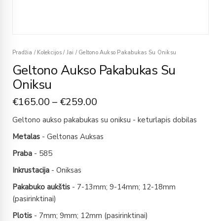
Pradžia
/
Kolekcijos
/
Jai
/
Geltono Aukso Pakabukas Su Oniksu
Geltono Aukso Pakabukas Su
Oniksu
€
165.00
–
€
259.00
Geltono aukso pakabukas su oniksu - keturlapis dobilas
Metalas
- Geltonas Auksas
Praba
- 585
Inkrustacija
- Oniksas
Pakabuko aukštis
- 7-13mm; 9-14mm; 12-18mm
(pasirinktinai)
Plotis
- 7mm; 9mm; 12mm (pasirinktinai)