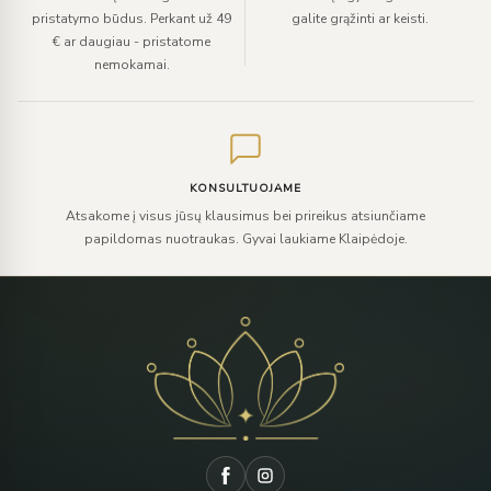
pristatymo būdus. Perkant už 49
galite grąžinti ar keisti.
€ ar daugiau - pristatome
nemokamai.
KONSULTUOJAME
Atsakome į visus jūsų klausimus bei prireikus atsiunčiame
papildomas nuotraukas. Gyvai laukiame Klaipėdoje.