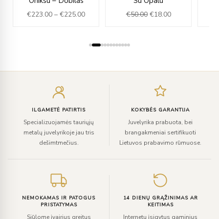
Oniksu – Dobilas
Su Opalu
€223.00
was:
is:
€
223.00
–
€
225.00
€
50.00
€
18.00
.00.
through
€50.00.
€18.00.
€225.00
Įveskite
el.
paštą
ILGAMETĖ PATIRTIS
KOKYBĖS GARANTIJA
Specializuojamės tauriųjų
Juvelyrika prabuota, bei
metalų juvelyrikoje jau tris
brangakmeniai sertifikuoti
dešimtmečius.
Lietuvos prabavimo rūmuose.
NEMOKAMAS IR PATOGUS
14 DIENŲ GRĄŽINIMAS AR
PRISTATYMAS
KEITIMAS
Siūlome įvairius greitus
Internetu įsigytus gaminius