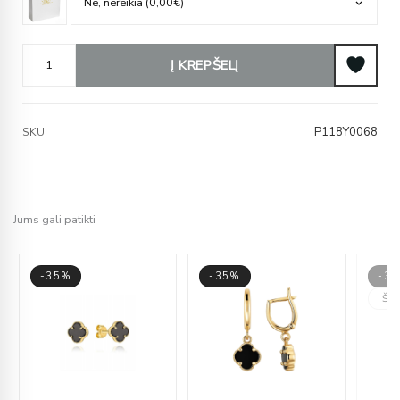
Į KREPŠELĮ
P118Y0068
SKU
Jums gali patikti
-35%
-35%
-3
IŠ