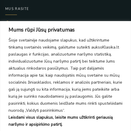
MUS RASITE
Taikos pr. 139
Mums rūpi Jūsų privatumas
PC Molas, Klaipėda
Taikos pr. 141
Šioje svetainėje naudojame slapukus, kad užtikrintume
PC BIG 2, Klaipėda
tinkamą svetainės veikimą, galėtume suteikti auksoKlasika.lt
Šilutės pl. 35
PC Banginis, Klaipėda
paslaugas ir funkcijas, analizuotume naršymo statistiką,
individualizuotume Jūsų naršymo patirtį bei teiktume Jums
NAUJIENLAIŠKIS
aktualius rinkodaros pasiūlymus. Taip pat dalijamės
informacija apie tai, kaip naudojatės mūsų svetaine su mūsų
Prenumeruokite ir gaukite pasiūlymus, naujienas bei riboto
socialinės žiniasklaidos, reklamos ir analizės partneriais, kurie
leidimo kolekcijas.
gali ją sujungti su kita informacija, kurią jiems pateikėte arba
kurią jie surinko naudodamiesi jų paslaugomis. Jūs galite
pasirinkti, kokius duomenis leidžiate mums rinkti spustelėdami
nuorodą „Valdyti pasirinkimus“.
Leisdami visus slapukus, leisite mums užtikrinti geriausią
SIŲSTI
naršymo ir apsipirkimo patirtį.
Prenumeruodami sutinkate su Taisyklėmis ir Privatumo politika.