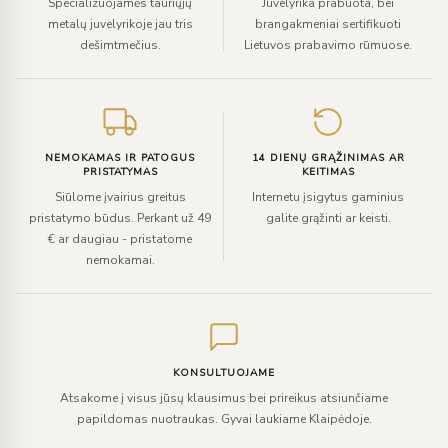
Specializuojamės tauriųjų
Juvelyrika prabuota, bei
metalų juvelyrikoje jau tris
brangakmeniai sertifikuoti
dešimtmečius.
Lietuvos prabavimo rūmuose.
NEMOKAMAS IR PATOGUS
14 DIENŲ GRĄŽINIMAS AR
PRISTATYMAS
KEITIMAS
Siūlome įvairius greitus
Internetu įsigytus gaminius
pristatymo būdus. Perkant už 49
galite grąžinti ar keisti.
€ ar daugiau - pristatome
nemokamai.
KONSULTUOJAME
Atsakome į visus jūsų klausimus bei prireikus atsiunčiame
papildomas nuotraukas. Gyvai laukiame Klaipėdoje.