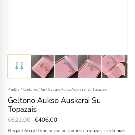
Pradžia
/
Kolekcijos
/
Jai
/
Geltono Aukso Auskarai Su Topazais
Geltono Aukso Auskarai Su
Topazais
€
622.00
€
406.00
Elegantiški geltono aukso auskarai su topazais ir cirkoniais