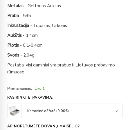
Metalas
- Geltonas Auksas
Praba
- 585
Inkrustacija
- Topazas; Cirkonis
Aukštis
- 1,4cm
Plotis
- 0,1-0,4cm
Svoris
- 2,04g
Pastaba: visi gaminiai yra prabuoti Lietuvos prabavimo
rūmuose
Prieinamumas:
Liko 1
PASIRINKITE ĮPAKAVIMĄ:
AR NORĖTUMĖTE DOVANŲ MAIŠELIO?