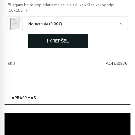
Blizgaus balto popieriaus maišelis su Aukso Klasika logotipu
(16x15cm)
Į KREPŠELĮ
A14YA0936
SKU
APRAŠYMAS