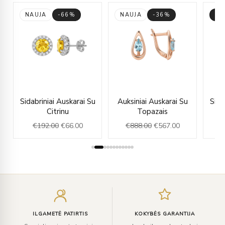
NAUJA
-66%
NAUJA
-36%
-6
rent
Original
Current
Original
Current
u
Sidabriniai Auskarai Su
Auksiniai Auskarai Su
Sida
ce
price
price
price
price
Citrinu
Topazais
was:
is:
was:
is:
€
192.00
€
66.00
€
888.00
€
567.00
€
4.00.
€192.00.
€66.00.
€888.00.
€567.00.
Įveskite
el.
paštą
ILGAMETĖ PATIRTIS
KOKYBĖS GARANTIJA