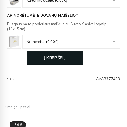
AR NORĖTUMĖTE DOVANŲ MAIŠELIO?
Blizgaus balto popieriaus maišelis su Aukso Klasika logotipu
(16x15cm)
Į KREPŠELĮ
AAAB377488
SKU
Jums gali patikti
-36%