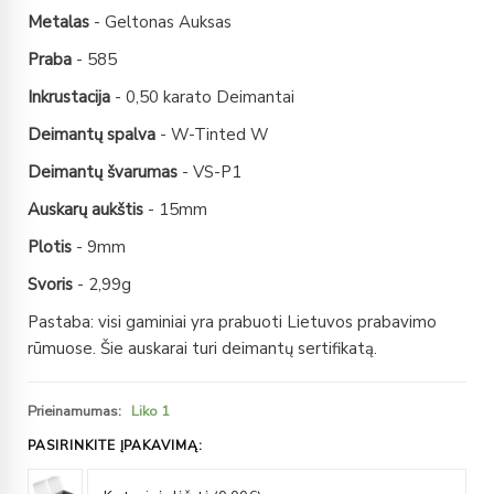
Metalas
- Geltonas Auksas
Praba
- 585
Inkrustacija
- 0,50 karato Deimantai
Deimantų spalva
- W-Tinted W
Deimantų švarumas
- VS-P1
Auskarų aukštis
- 15mm
Plotis
- 9mm
Svoris
- 2,99g
Pastaba: visi gaminiai yra prabuoti Lietuvos prabavimo
rūmuose. Šie auskarai turi deimantų sertifikatą.
Prieinamumas:
Liko 1
PASIRINKITE ĮPAKAVIMĄ: