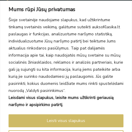
Taikos pr. 139
Mums rūpi Jūsų privatumas
PC Molas, Klaipėda
Taikos pr. 141
Šioje svetainėje naudojame slapukus, kad užtikrintume
PC BIG 2, Klaipėda
tinkamą svetainės veikimą, galėtume suteikti auksoKlasika.lt
Šilutės pl. 35
PC Banginis, Klaipėda
paslaugas ir funkcijas, analizuotume naršymo statistiką,
individualizuotume Jūsų naršymo patirtį bei teiktume Jums
NAUJIENLAIŠKIS
aktualius rinkodaros pasiūlymus. Taip pat dalijamės
informacija apie tai, kaip naudojatės mūsų svetaine su mūsų
Prenumeruokite ir gaukite pasiūlymus, naujienas bei riboto
socialinės žiniasklaidos, reklamos ir analizės partneriais, kurie
leidimo kolekcijas.
gali ją sujungti su kita informacija, kurią jiems pateikėte arba
kurią jie surinko naudodamiesi jų paslaugomis. Jūs galite
pasirinkti, kokius duomenis leidžiate mums rinkti spustelėdami
nuorodą „Valdyti pasirinkimus“.
Leisdami visus slapukus, leisite mums užtikrinti geriausią
SIŲSTI
naršymo ir apsipirkimo patirtį.
Prenumeruodami sutinkate su Taisyklėmis ir Privatumo politika.
Leisti visus slapukus
Auksoklasika.lt © 2026 Visos teisės saugomos