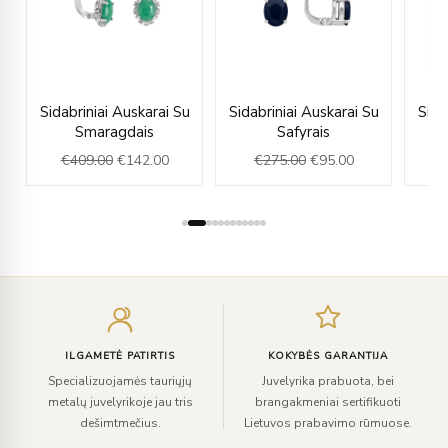
rent
Original
Current
Original
Current
u
Sidabriniai Auskarai Su
Sidabriniai Auskarai Su
Sida
ce
price
price
price
price
Smaragdais
Safyrais
was:
is:
was:
is:
€
409.00
€
142.00
€
275.00
€
95.00
€
5.00.
€409.00.
€142.00.
€275.00.
€95.00.
Įveskite
el.
paštą
ILGAMETĖ PATIRTIS
KOKYBĖS GARANTIJA
Specializuojamės tauriųjų
Juvelyrika prabuota, bei
metalų juvelyrikoje jau tris
brangakmeniai sertifikuoti
dešimtmečius.
Lietuvos prabavimo rūmuose.