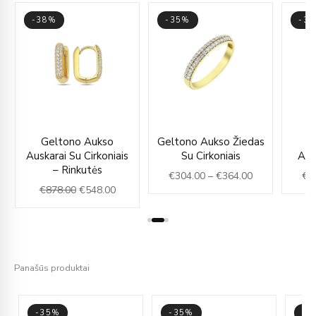
-38%
-35%
-3
ce
Original
Current
Price
Geltono Aukso
Geltono Aukso Žiedas
G
ge:
price
price
range:
Auskarai Su Cirkoniais
Su Cirkoniais
Aus
74.00
was:
is:
€304.00
– Rinkutės
€
304.00
–
€
364.00
€
4
rough
€878.00.
€548.00.
through
€
878.00
€
548.00
80.00
€364.00
Panašūs produktai
-35%
-35%
-3