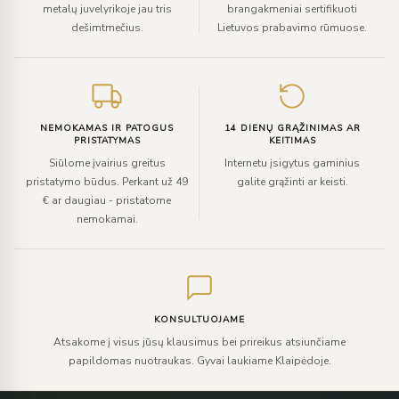
metalų juvelyrikoje jau tris
brangakmeniai sertifikuoti
dešimtmečius.
Lietuvos prabavimo rūmuose.
NEMOKAMAS IR PATOGUS
14 DIENŲ GRĄŽINIMAS AR
PRISTATYMAS
KEITIMAS
Siūlome įvairius greitus
Internetu įsigytus gaminius
pristatymo būdus. Perkant už 49
galite grąžinti ar keisti.
€ ar daugiau - pristatome
nemokamai.
KONSULTUOJAME
Atsakome į visus jūsų klausimus bei prireikus atsiunčiame
papildomas nuotraukas. Gyvai laukiame Klaipėdoje.