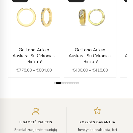
ice
Price
Price
Geltono Aukso
Geltono Aukso
nge:
range:
range:
Auskarai Su Cirkoniais
Auskarai Su Cirkoniais
Ausk
62.00
€778.00
€400.00
– Rinkutės
– Rinkutės
rough
through
through
€
778.00
–
€
804.00
€
400.00
–
€
418.00
€
76.00
€804.00
€418.00
Įveskite
el.
paštą
ILGAMETĖ PATIRTIS
KOKYBĖS GARANTIJA
Specializuojamės tauriųjų
Juvelyrika prabuota, bei