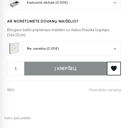
AR NORĖTUMĖTE DOVANŲ MAIŠELIO?
Blizgaus balto popieriaus maišelis su Aukso Klasika logotipu
(16x15cm)
Į KREPŠELĮ
Pasirinkite variantą
SKU
Jums gali patikti