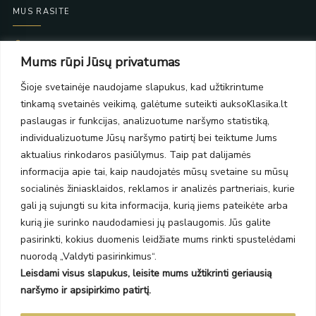
MUS RASITE
Taikos pr. 139
Mums rūpi Jūsų privatumas
PC Molas, Klaipėda
Taikos pr. 141
Šioje svetainėje naudojame slapukus, kad užtikrintume
PC BIG 2, Klaipėda
tinkamą svetainės veikimą, galėtume suteikti auksoKlasika.lt
Šilutės pl. 35
PC Banginis, Klaipėda
paslaugas ir funkcijas, analizuotume naršymo statistiką,
individualizuotume Jūsų naršymo patirtį bei teiktume Jums
NAUJIENLAIŠKIS
aktualius rinkodaros pasiūlymus. Taip pat dalijamės
informacija apie tai, kaip naudojatės mūsų svetaine su mūsų
Prenumeruokite ir gaukite pasiūlymus, naujienas bei riboto
socialinės žiniasklaidos, reklamos ir analizės partneriais, kurie
leidimo kolekcijas.
gali ją sujungti su kita informacija, kurią jiems pateikėte arba
kurią jie surinko naudodamiesi jų paslaugomis. Jūs galite
pasirinkti, kokius duomenis leidžiate mums rinkti spustelėdami
nuorodą „Valdyti pasirinkimus“.
Leisdami visus slapukus, leisite mums užtikrinti geriausią
SIŲSTI
naršymo ir apsipirkimo patirtį.
Prenumeruodami sutinkate su Taisyklėmis ir Privatumo politika.