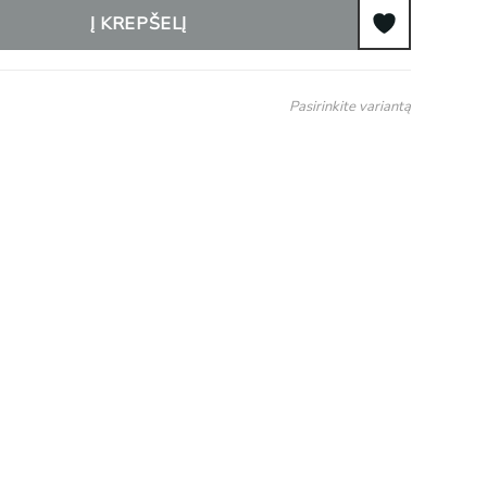
Į KREPŠELĮ
Pasirinkite variantą