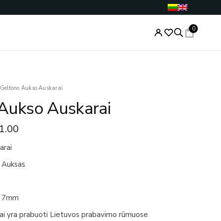
0
Price
Geltono Aukso Auskarai
range:
Aukso Auskarai
€247.00
through
1.00
€251.00
arai
 Auksas
 7mm
iai yra prabuoti Lietuvos prabavimo rūmuose