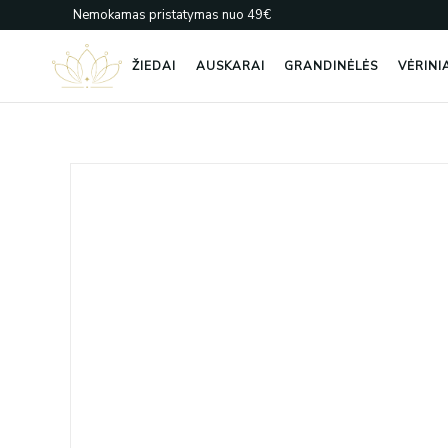
Pereiti
Nemokamas pristatymas nuo 49€
prie
turinio
ŽIEDAI
AUSKARAI
GRANDINĖLĖS
VĖRINI