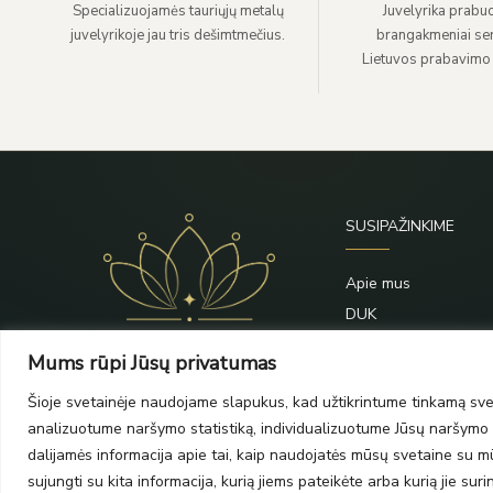
Specializuojamės tauriųjų metalų
Juvelyrika prabuo
juvelyrikoje jau tris dešimtmečius.
brangakmeniai sert
Lietuvos prabavimo
SUSIPAŽINKIME
Apie mus
DUK
Priežiūra
Mums rūpi Jūsų privatumas
Blogas
Šioje svetainėje naudojame slapukus, kad užtikrintume tinkamą svet
Kontaktai
analizuotume naršymo statistiką, individualizuotume Jūsų naršymo p
dalijamės informacija apie tai, kaip naudojatės mūsų svetaine su mūs
sujungti su kita informacija, kurią jiems pateikėte arba kurią jie su