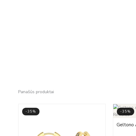
Panašūs produktai
-35%
-35%
Geltono A