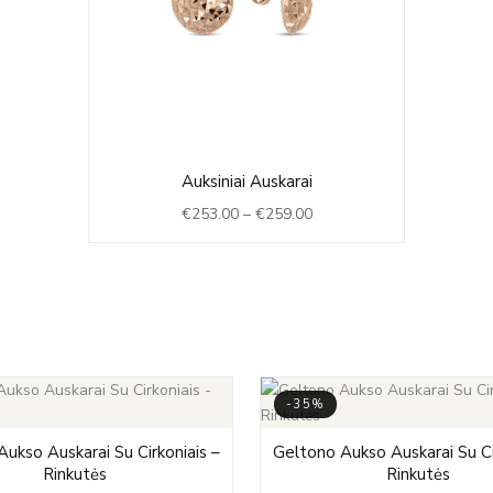
Price
Auksiniai Auskarai
range:
€
253.00
–
€
259.00
€253.00
through
€259.00
-35%
Price
Original
Cu
ukso Auskarai Su Cirkoniais –
Geltono Aukso Auskarai Su Ci
range:
price
pr
Rinkutės
Rinkutės
€400.00
was:
is: