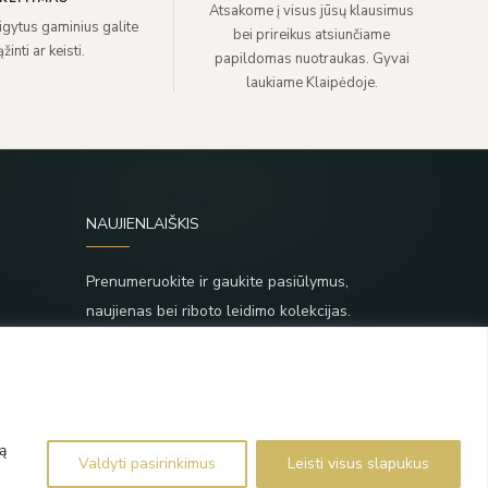
Atsakome į visus jūsų klausimus
sigytus gaminius galite
bei prireikus atsiunčiame
žinti ar keisti.
papildomas nuotraukas. Gyvai
laukiame Klaipėdoje.
NAUJIENLAIŠKIS
Prenumeruokite ir gaukite pasiūlymus,
naujienas bei riboto leidimo kolekcijas.
SIŲSTI
,
Prenumeruodami sutinkate su Taisyklėmis ir
Privatumo politika.
ą
Valdyti pasirinkimus
Leisti visus slapukus