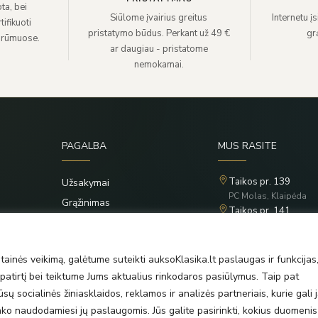
ta, bei
Siūlome įvairius greitus
Internetu į
ifikuoti
pristatymo būdus. Perkant už 49 €
grą
 rūmuose.
ar daugiau - pristatome
nemokamai.
PAGALBA
MUS RASITE
Taikos pr. 139
Užsakymai
PC Molas, Klaipėda
Grąžinimas
Taikos pr. 141
Privatumo politika
PC BIG 2, Klaipėda
Šilutės pl. 35
Taisyklės
PC Banginis, Klaipėda
ainės veikimą, galėtume suteikti auksoKlasika.lt paslaugas ir funkcijas
atirtį bei teiktume Jums aktualius rinkodaros pasiūlymus. Taip pat
ų socialinės žiniasklaidos, reklamos ir analizės partneriais, kurie gali j
rinko naudodamiesi jų paslaugomis. Jūs galite pasirinkti, kokius duomenis