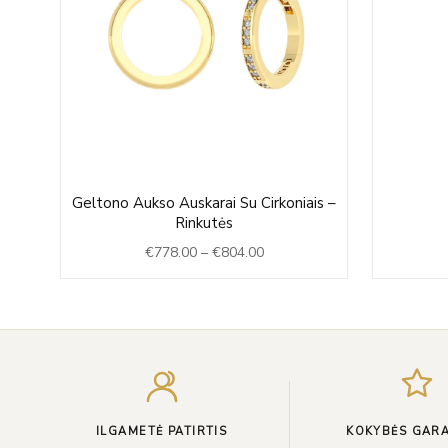
Price
ės
Geltono Aukso Auskarai Su Cirkoniais –
range:
Rinkutės
0
€778.00
€
778.00
–
€
804.00
h
through
0
€804.00
ILGAMETĖ PATIRTIS
KOKYBĖS GARA