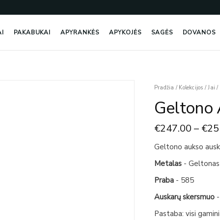
AI
PAKABUKAI
APYRANKĖS
APYKOJĖS
SAGĖS
DOVANOS
produkto
Pradžia
/
Kolekcijos
/
Jai
/
kiekis:
Geltono 
Geltono
Aukso
€
247.00
–
€
25
Auskarai
Geltono aukso ausk
Metalas
- Geltonas
Praba
- 585
Auskarų skersmuo
-
Pastaba: visi gamin