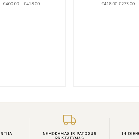
€
400.00
–
€
418.00
€
418.00
€
273.00
through
€418.00.
€2
€418.00
NTIJA
NEMOKAMAS IR PATOGUS
14 DIEN
PRISTATYMAS