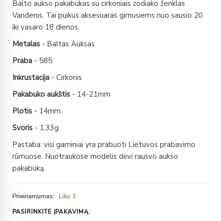
Balto aukso pakabukas su cirkoniais zodiako ženklas
Vandenis. Tai puikus aksesuaras gimusiems nuo sausio 20
iki vasaro 18 dienos.
Metalas
- Baltas Auksas
Praba
- 585
Inkrustacija
- Cirkonis
Pakabuko aukštis
- 14-21mm
Plotis
- 14mm
Svoris
- 1,33g
Pastaba: visi gaminiai yra prabuoti Lietuvos prabavimo
rūmuose. Nuotraukose modelis dėvi rausvo aukso
pakabuką.
Prieinamumas:
Liko 1
PASIRINKITE ĮPAKAVIMĄ: