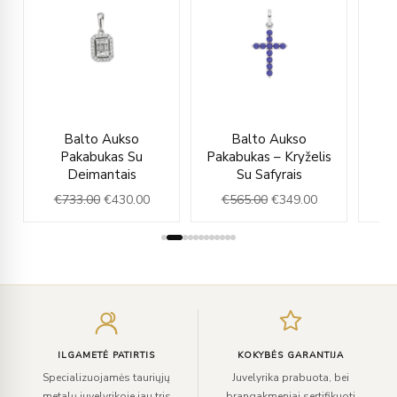
rent
Original
Current
Original
Current
Balto Aukso
Balto Aukso
ce
price
price
price
price
Pakabukas Su
Pakabukas – Kryželis
was:
is:
was:
is:
Deimantais
Su Safyrais
9.00.
€733.00.
€430.00.
€565.00.
€349.00.
€
733.00
€
430.00
€
565.00
€
349.00
€
Įveskite
el.
paštą
ILGAMETĖ PATIRTIS
KOKYBĖS GARANTIJA
Specializuojamės tauriųjų
Juvelyrika prabuota, bei
metalų juvelyrikoje jau tris
brangakmeniai sertifikuoti