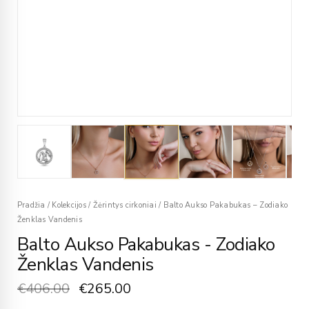
Pradžia
/
Kolekcijos
/
Žėrintys cirkoniai
/
Balto Aukso Pakabukas – Zodiako
Ženklas Vandenis
Balto Aukso Pakabukas - Zodiako
Ženklas Vandenis
€
406.00
€
265.00