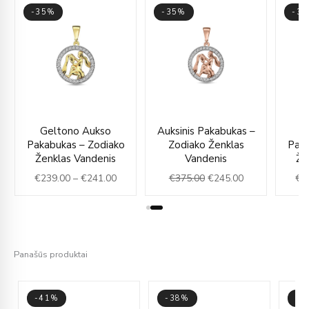
-35%
-35%
-3
rent
Price
Original
Current
Geltono Aukso
Auksinis Pakabukas –
G
e
range:
price
price
Pakabukas – Zodiako
Zodiako Ženklas
Paka
€239.00
was:
is:
Ženklas Vandenis
Vandenis
Že
5.00.
through
€375.00.
€245.00.
€
239.00
–
€
241.00
€
375.00
€
245.00
€
2
€241.00
Panašūs produktai
-41%
-38%
-3