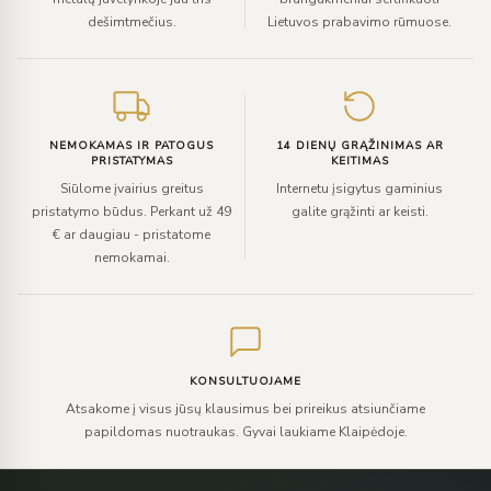
dešimtmečius.
Lietuvos prabavimo rūmuose.
NEMOKAMAS IR PATOGUS
14 DIENŲ GRĄŽINIMAS AR
PRISTATYMAS
KEITIMAS
Siūlome įvairius greitus
Internetu įsigytus gaminius
pristatymo būdus. Perkant už 49
galite grąžinti ar keisti.
€ ar daugiau - pristatome
nemokamai.
KONSULTUOJAME
Atsakome į visus jūsų klausimus bei prireikus atsiunčiame
papildomas nuotraukas. Gyvai laukiame Klaipėdoje.