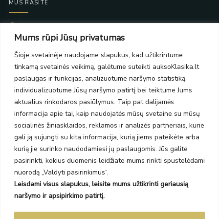
MUS RASITE
Taikos pr. 139
Mums rūpi Jūsų privatumas
PC Molas, Klaipėda
Taikos pr. 141
Šioje svetainėje naudojame slapukus, kad užtikrintume
PC BIG 2, Klaipėda
tinkamą svetainės veikimą, galėtume suteikti auksoKlasika.lt
Šilutės pl. 35
PC Banginis, Klaipėda
paslaugas ir funkcijas, analizuotume naršymo statistiką,
individualizuotume Jūsų naršymo patirtį bei teiktume Jums
NAUJIENLAIŠKIS
aktualius rinkodaros pasiūlymus. Taip pat dalijamės
informacija apie tai, kaip naudojatės mūsų svetaine su mūsų
Prenumeruokite ir gaukite pasiūlymus, naujienas bei riboto
socialinės žiniasklaidos, reklamos ir analizės partneriais, kurie
leidimo kolekcijas.
gali ją sujungti su kita informacija, kurią jiems pateikėte arba
kurią jie surinko naudodamiesi jų paslaugomis. Jūs galite
pasirinkti, kokius duomenis leidžiate mums rinkti spustelėdami
nuorodą „Valdyti pasirinkimus“.
Leisdami visus slapukus, leisite mums užtikrinti geriausią
SIŲSTI
naršymo ir apsipirkimo patirtį.
Prenumeruodami sutinkate su Taisyklėmis ir Privatumo politika.