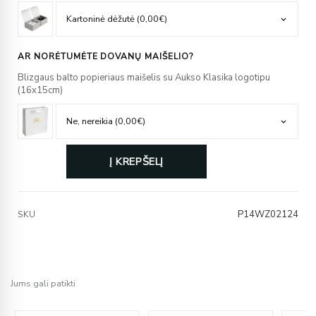
AR NORĖTUMĖTE DOVANŲ MAIŠELIO?
Blizgaus balto popieriaus maišelis su Aukso Klasika logotipu
(16x15cm)
Į KREPŠELĮ
P14WZ02124
SKU
Jums gali patikti