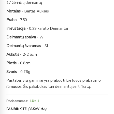
17 žėrinčių deimantų
Metalas
- Baltas Auksas
Praba
- 750
Inkrustacija
- 0,29 karato Deimantai
Deimantų spalva
- W
Deimantų švarumas
- SI
Aukštis
- 2-2,5cm
Plotis
- 0,8cm
Svoris
- 0,76g
Pastaba: visi gaminiai yra prabuoti Lietuvos prabavimo
rūmuose. Šis pakabukas turi deimantų sertifikatą.
Prieinamumas:
Liko 1
PASIRINKITE ĮPAKAVIMĄ: