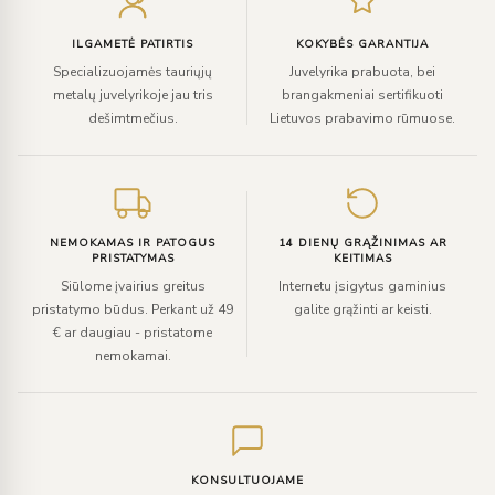
paštą
ILGAMETĖ PATIRTIS
KOKYBĖS GARANTIJA
Specializuojamės tauriųjų
Juvelyrika prabuota, bei
metalų juvelyrikoje jau tris
brangakmeniai sertifikuoti
dešimtmečius.
Lietuvos prabavimo rūmuose.
NEMOKAMAS IR PATOGUS
14 DIENŲ GRĄŽINIMAS AR
PRISTATYMAS
KEITIMAS
Siūlome įvairius greitus
Internetu įsigytus gaminius
pristatymo būdus. Perkant už 49
galite grąžinti ar keisti.
€ ar daugiau - pristatome
nemokamai.
KONSULTUOJAME