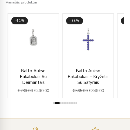
Panašūs produktai
-41%
-38%
-3
rent
Original
Current
Original
Current
Balto Aukso
Balto Aukso
ce
price
price
price
price
Pakabukas Su
Pakabukas – Kryželis
was:
is:
was:
is:
Deimantais
Su Safyrais
9.00.
€733.00.
€430.00.
€565.00.
€349.00.
€
733.00
€
430.00
€
565.00
€
349.00
€
Įveskite
el.