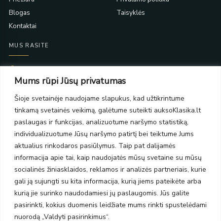
Blogas
Taisyklės
Kontaktai
MUS RASITE
Taikos pr. 139
Mums rūpi Jūsų privatumas
PC Molas, Klaipėda
Taikos pr. 141
Šioje svetainėje naudojame slapukus, kad užtikrintume
PC BIG 2, Klaipėda
tinkamą svetainės veikimą, galėtume suteikti auksoKlasika.lt
Šilutės pl. 35
PC Banginis, Klaipėda
paslaugas ir funkcijas, analizuotume naršymo statistiką,
individualizuotume Jūsų naršymo patirtį bei teiktume Jums
NAUJIENLAIŠKIS
aktualius rinkodaros pasiūlymus. Taip pat dalijamės
informacija apie tai, kaip naudojatės mūsų svetaine su mūsų
Prenumeruokite ir gaukite pasiūlymus, naujienas bei riboto
socialinės žiniasklaidos, reklamos ir analizės partneriais, kurie
leidimo kolekcijas.
gali ją sujungti su kita informacija, kurią jiems pateikėte arba
kurią jie surinko naudodamiesi jų paslaugomis. Jūs galite
pasirinkti, kokius duomenis leidžiate mums rinkti spustelėdami
nuorodą „Valdyti pasirinkimus“.