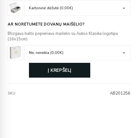
AR NORĖTUMĖTE DOVANŲ MAIŠELIO?
Blizgaus balto popieriaus maišelis su Aukso Klasika logotipu
(16x15cm)
Į KREPŠELĮ
AB201256
SKU