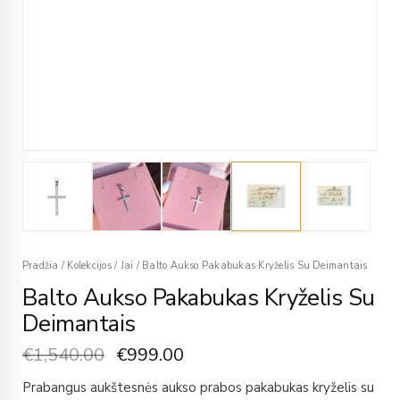
Pradžia
/
Kolekcijos
/
Jai
/
Balto Aukso Pakabukas Kryželis Su Deimantais
Balto Aukso Pakabukas Kryželis Su
Deimantais
€
1,540.00
€
999.00
Prabangus aukštesnės aukso prabos pakabukas kryželis su