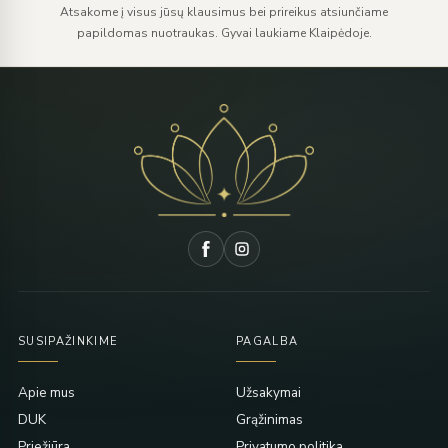
Atsakome į visus jūsų klausimus bei prireikus atsiunčiame
papildomas nuotraukas. Gyvai laukiame Klaipėdoje.
SUSIPAŽINKIME
PAGALBA
Apie mus
Užsakymai
DUK
Grąžinimas
Priežiūra
Privatumo politika