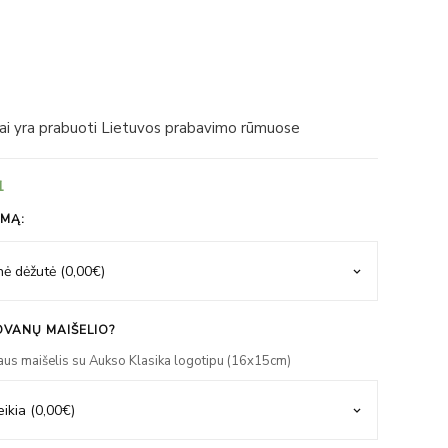
iai yra prabuoti Lietuvos prabavimo rūmuose
1
IMĄ:
VANŲ MAIŠELIO?
aus maišelis su Aukso Klasika logotipu (16x15cm)