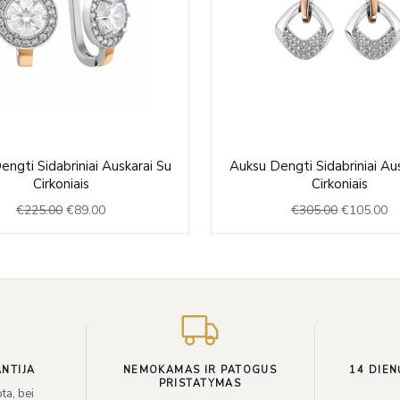
Original
Current
Original
Cu
ngti Sidabriniai Auskarai Su
Auksu Dengti Sidabriniai Au
price
price
price
pr
Cirkoniais
Cirkoniais
was:
is:
was:
is:
€
225.00
€
89.00
€
305.00
€
105.00
€225.00.
€89.00.
€305.00.
€1
NTIJA
NEMOKAMAS IR PATOGUS
14 DIEN
PRISTATYMAS
ta, bei