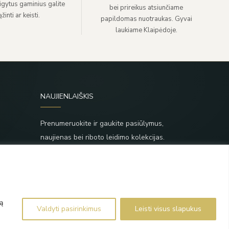
sigytus gaminius galite
bei prireikus atsiunčiame
žinti ar keisti.
papildomas nuotraukas. Gyvai
laukiame Klaipėdoje.
NAUJIENLAIŠKIS
Prenumeruokite ir gaukite pasiūlymus,
naujienas bei riboto leidimo kolekcijas.
SIŲSTI
,
Prenumeruodami sutinkate su Taisyklėmis ir
Privatumo politika.
ą
Valdyti pasirinkimus
Leisti visus slapukus