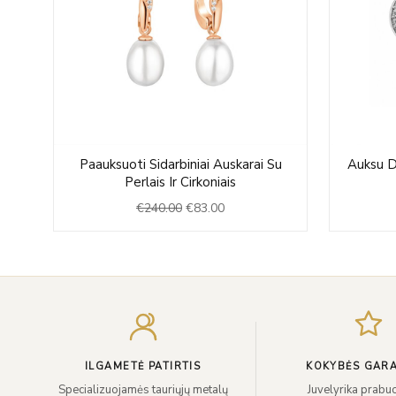
Original
Current
u
Paauksuoti Sidarbiniai Auskarai Su
Auksu De
price
price
Perlais Ir Cirkoniais
was:
is:
€
240.00
€
83.00
€240.00.
€83.00.
ILGAMETĖ PATIRTIS
KOKYBĖS GARA
Specializuojamės tauriųjų metalų
Juvelyrika prabuo