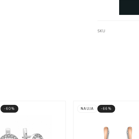
SKU
-60%
NAUJA
-66%