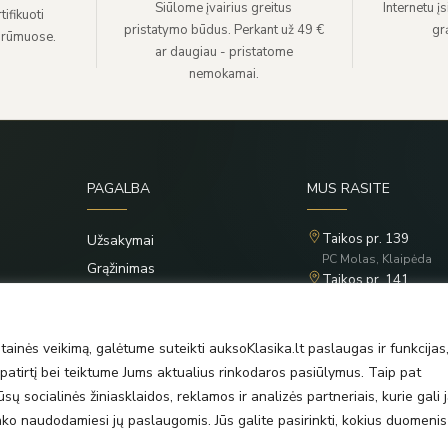
Siūlome įvairius greitus
Internetu į
ifikuoti
pristatymo būdus. Perkant už 49 €
grą
 rūmuose.
ar daugiau - pristatome
nemokamai.
PAGALBA
MUS RASITE
Taikos pr. 139
Užsakymai
PC Molas, Klaipėda
Grąžinimas
Taikos pr. 141
Privatumo politika
PC BIG 2, Klaipėda
Šilutės pl. 35
Taisyklės
PC Banginis, Klaipėda
ainės veikimą, galėtume suteikti auksoKlasika.lt paslaugas ir funkcijas
atirtį bei teiktume Jums aktualius rinkodaros pasiūlymus. Taip pat
ų socialinės žiniasklaidos, reklamos ir analizės partneriais, kurie gali j
rinko naudodamiesi jų paslaugomis. Jūs galite pasirinkti, kokius duomenis