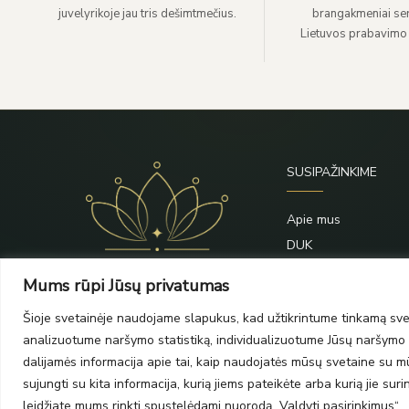
juvelyrikoje jau tris dešimtmečius.
brangakmeniai sert
Lietuvos prabavimo
SUSIPAŽINKIME
Apie mus
DUK
Priežiūra
Mums rūpi Jūsų privatumas
Blogas
Šioje svetainėje naudojame slapukus, kad užtikrintume tinkamą svet
Kontaktai
analizuotume naršymo statistiką, individualizuotume Jūsų naršymo p
dalijamės informacija apie tai, kaip naudojatės mūsų svetaine su mūs
sujungti su kita informacija, kurią jiems pateikėte arba kurią jie su
leidžiate mums rinkti spustelėdami nuorodą „Valdyti pasirinkimus“.