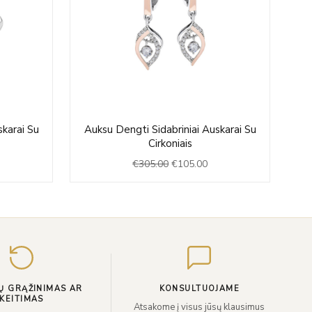
rrent
Original
Current
skarai Su
Auksu Dengti Sidabriniai Auskarai Su
A
ice
price
price
Cirkoniais
was:
is:
€
305.00
€
105.00
05.00.
€305.00.
€105.00.
Įveskite
el.
paštą
Ų GRĄŽINIMAS AR
KONSULTUOJAME
KEITIMAS
Atsakome į visus jūsų klausimus