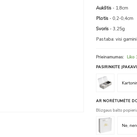
Aukštis
- 1,8cm
Plotis
- 0,2-0,4cm
Svoris
- 3,25g
Pastaba: visi gamin
Prieinamumas:
Liko 
PASIRINKITE ĮPAKAV
AR NORĖTUMĖTE DO
Blizgaus balto popieri