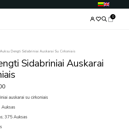
0
nal
Current
Auksu Dengti Sidabriniai Auskarai Su Cirkoniais
price
ngti Sidabriniai Auskarai
is:
.00.
€79.00.
iais
00
niai auskarai su cirkoniais
; Auksas
as; 375 Auksas
is