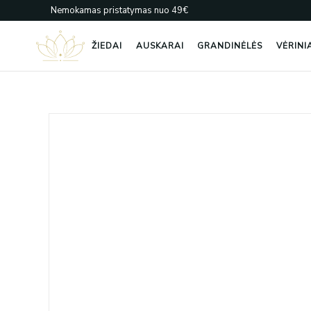
Pereiti
Nemokamas pristatymas nuo 49€
prie
turinio
ŽIEDAI
AUSKARAI
GRANDINĖLĖS
VĖRINI