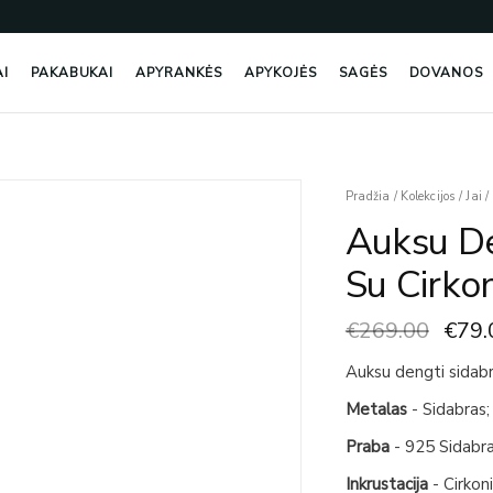
AI
PAKABUKAI
APYRANKĖS
APYKOJĖS
SAGĖS
DOVANOS
Origi
produkto
Pradžia
/
Kolekcijos
/
Jai
/
price
kiekis:
Auksu De
was:
Auksu
€269
Dengti
Su Cirkon
Sidabriniai
Auskarai
€
269.00
€
79.
Su
Cirkoniais
Auksu dengti sidabri
Metalas
- Sidabras
Praba
- 925 Sidabr
Inkrustacija
- Cirkon