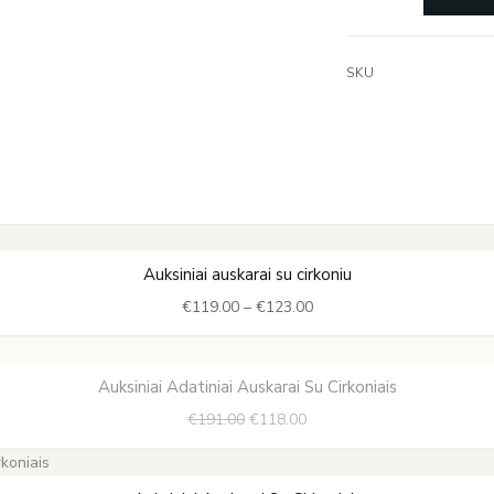
SKU
Price
Auksiniai auskarai su cirkoniu
range:
€
119.00
–
€
123.00
€119.00
through
€123.00
Original
Current
Auksiniai Adatiniai Auskarai Su Cirkoniais
price
price
€
191.00
€
118.00
was:
is:
€191.00.
€118.00.
Price