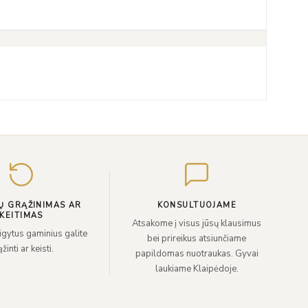
Įveskite
el.
paštą
Ų GRĄŽINIMAS AR
KONSULTUOJAME
KEITIMAS
Atsakome į visus jūsų klausimus
sigytus gaminius galite
bei prireikus atsiunčiame
žinti ar keisti.
papildomas nuotraukas. Gyvai
laukiame Klaipėdoje.