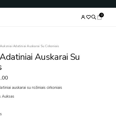
0
nal
Current
Auksniai Adatiniai Auskarai Su Cirkoniais
price
Adatiniai Auskarai Su
is:
.00.
€121.00.
s
.00
tiniai auskarai su rožiniais cirkoniais
s Auksas
is