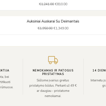
€
1,241.00
€
810.00
was:
is:
€1,241.00.
€810.00.
Original
Current
Auksiniai Auskarai Su Deimantais
price
price
€
1,950.00
€
1,349.00
was:
is:
€1,950.00.
€1,349.00.
NTIJA
NEMOKAMAS IR PATOGUS
14 DIEN
PRISTATYMAS
ta, bei
Siūlome įvairius greitus
Internetu į
ifikuoti
pristatymo būdus. Perkant už 49 €
grą
 rūmuose.
ar daugiau - pristatome
nemokamai.