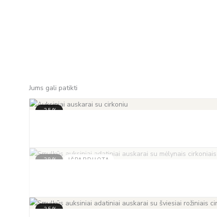
Jums gali patikti
-35%
-38%
IŠPARDUOTA
-35%