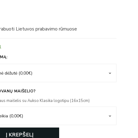
prabuoti Lietuvos prabavimo rūmuose
1
IMĄ:
VANŲ MAIŠELIO?
aus maišelis su Aukso Klasika logotipu (16x15cm)
Į KREPŠELĮ