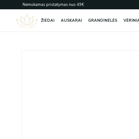
Pereiti
Nemokamas pristatymas nuo 49€
prie
turinio
ŽIEDAI
AUSKARAI
GRANDINĖLĖS
VĖRINI