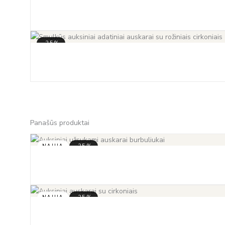
-35%
Panašūs produktai
NAUJA
-35%
NAUJA
-35%