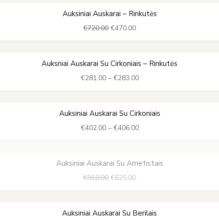
€440.00
Original
Current
Auksiniai Auskarai – Rinkutės
price
price
€
720.00
€
470.00
was:
is:
€720.00.
€470.00.
Price
Auksniai Auskarai Su Cirkoniais – Rinkutės
range:
€
281.00
–
€
283.00
€281.00
through
€283.00
Price
Auksiniai Auskarai Su Cirkoniais
range:
€
402.00
–
€
406.00
€402.00
through
€406.00
Original
Current
Auksiniai Auskarai Su Ametistais
price
price
€
910.00
€
625.00
was:
is:
€910.00.
€625.00.
Original
Current
Auksiniai Auskarai Su Berilais
price
price