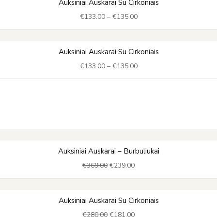
Auksiniai Auskarai Su Cirkoniais
range:
€
133.00
–
€
135.00
€133.00
through
€135.00
Price
Auksiniai Auskarai Su Cirkoniais
range:
€
133.00
–
€
135.00
€133.00
through
€135.00
Original
Current
Auksiniai Auskarai – Burbuliukai
price
price
€
369.00
€
239.00
was:
is:
€369.00.
€239.00.
Original
Current
Auksiniai Auskarai Su Cirkoniais
price
price
€
280.00
€
181.00