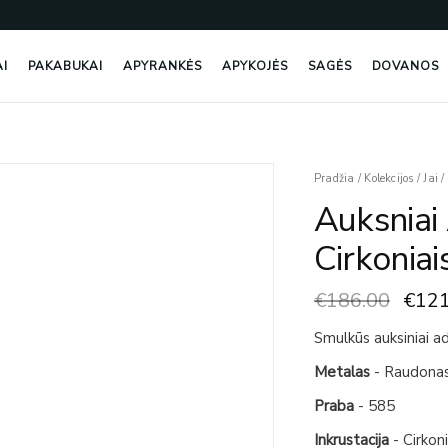
AI
PAKABUKAI
APYRANKĖS
APYKOJĖS
SAGĖS
DOVANOS
Origi
produkto
Pradžia
/
Kolekcijos
/
Jai
/
price
kiekis:
Auksniai 
was:
Auksniai
€186
Adatiniai
Cirkoniai
Auskarai
Su
€
186.00
€
121
Cirkoniais
Smulkūs auksiniai ada
Metalas
- Raudona
Praba
- 585
Inkrustacija
- Cirkon