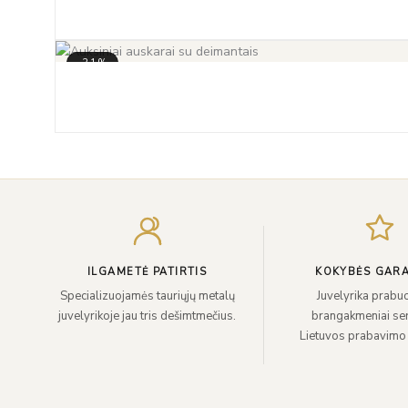
-31%
ILGAMETĖ PATIRTIS
KOKYBĖS GARA
Specializuojamės tauriųjų metalų
Juvelyrika prabuo
juvelyrikoje jau tris dešimtmečius.
brangakmeniai sert
Lietuvos prabavimo