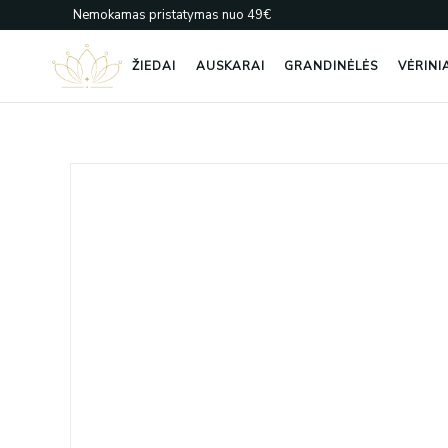
Pereiti
Nemokamas pristatymas nuo 49€
prie
turinio
ŽIEDAI
AUSKARAI
GRANDINĖLĖS
VĖRINI