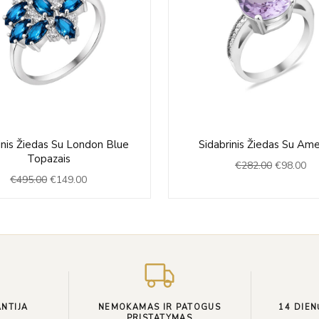
Original
Current
Original
Cu
inis Žiedas Su London Blue
Sidabrinis Žiedas Su Ame
price
price
price
pri
Topazais
€
282.00
€
98.00
was:
is:
was:
is:
€
495.00
€
149.00
€495.00.
€149.00.
€282.00.
€9
NTIJA
NEMOKAMAS IR PATOGUS
14 DIEN
PRISTATYMAS