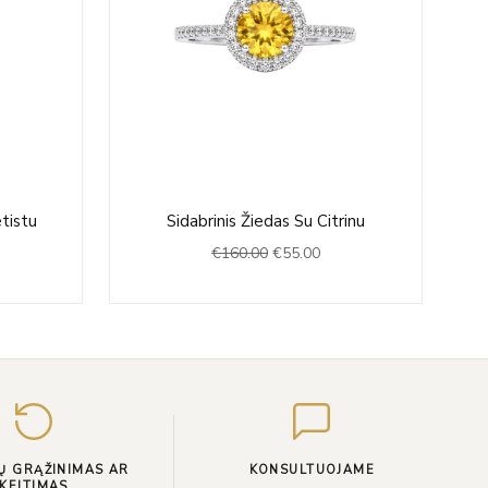
rrent
Original
Current
tistu
Sidabrinis Žiedas Su Citrinu
ce
price
price
€
160.00
€
55.00
was:
is:
8.00.
€160.00.
€55.00.
Įveskite
el.
paštą
Ų GRĄŽINIMAS AR
KONSULTUOJAME
KEITIMAS