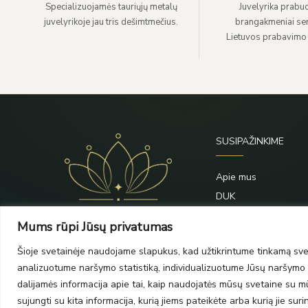
Specializuojamės tauriųjų metalų
Juvelyrika prabuo
juvelyrikoje jau tris dešimtmečius.
brangakmeniai sert
Lietuvos prabavimo
SUSIPAŽINKIME
Apie mus
DUK
Priežiūra
Mums rūpi Jūsų privatumas
Blogas
Šioje svetainėje naudojame slapukus, kad užtikrintume tinkamą svet
Kontaktai
analizuotume naršymo statistiką, individualizuotume Jūsų naršymo p
dalijamės informacija apie tai, kaip naudojatės mūsų svetaine su mūs
sujungti su kita informacija, kurią jiems pateikėte arba kurią jie su