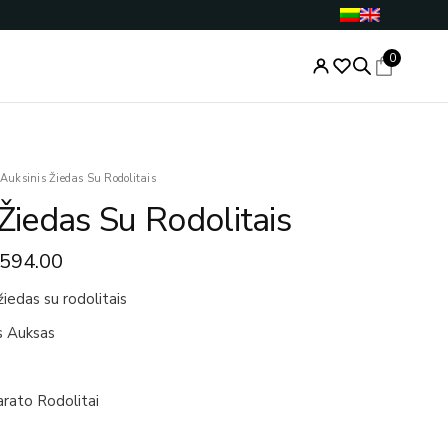
0
ginal
Current
Auksinis Žiedas Su Rodolitais
ce
price
Žiedas Su Rodolitais
s:
is:
443.00.
€1,594.00.
,594.00
iedas su rodolitais
s Auksas
arato Rodolitai