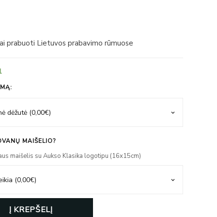
iai prabuoti Lietuvos prabavimo rūmuose
1
IMĄ:
VANŲ MAIŠELIO?
aus maišelis su Aukso Klasika logotipu (16x15cm)
Į KREPŠELĮ