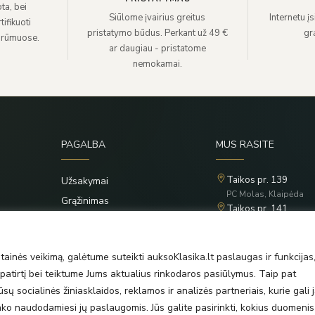
ta, bei
Siūlome įvairius greitus
Internetu į
ifikuoti
pristatymo būdus. Perkant už 49 €
grą
 rūmuose.
ar daugiau - pristatome
nemokamai.
PAGALBA
MUS RASITE
Taikos pr. 139
Užsakymai
PC Molas, Klaipėda
Grąžinimas
Taikos pr. 141
Privatumo politika
PC BIG 2, Klaipėda
Šilutės pl. 35
Taisyklės
PC Banginis, Klaipėda
ainės veikimą, galėtume suteikti auksoKlasika.lt paslaugas ir funkcijas
atirtį bei teiktume Jums aktualius rinkodaros pasiūlymus. Taip pat
ų socialinės žiniasklaidos, reklamos ir analizės partneriais, kurie gali j
rinko naudodamiesi jų paslaugomis. Jūs galite pasirinkti, kokius duomenis