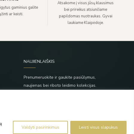
Atsakome į visus jūsų klausimus
sigytus gaminius galite
bei prireikus atsiunčiame
žinti ar keisti.
papildomas nuotraukas. Gyvai
laukiame Klaipėdoje.
NAUJIENLAIŠKIS
Prenumeruokite ir gaukite pasiūlymus,
naujienas bei riboto leidimo kolekcijas.
SIŲSTI
,
Prenumeruodami sutinkate su Taisyklėmis ir
Privatumo politika.
ą
Valdyti pasirinkimus
Leisti visus slapukus