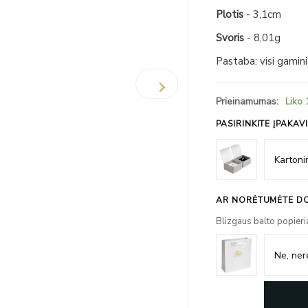
Plotis
- 3,1cm
Svoris
- 8,01g
Pastaba: visi gamin
Prieinamumas:
Liko 
PASIRINKITE ĮPAKAV
AR NORĖTUMĖTE DO
Blizgaus balto popieri