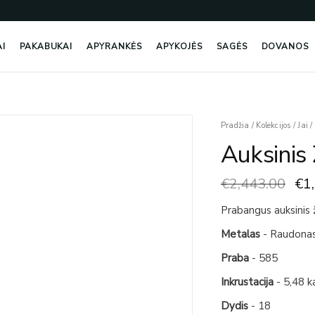
AI
PAKABUKAI
APYRANKĖS
APYKOJĖS
SAGĖS
DOVANOS
Ori
produkto
Pradžia
/
Kolekcijos
/
Jai
/
pri
kiekis:
Auksinis 
wa
Auksinis
€2,
Žiedas
€
2,443.00
€
1
Su
Rodolitais
Prabangus auksinis ž
Metalas
- Raudona
Praba
- 585
Inkrustacija
- 5,48 k
Dydis
- 18