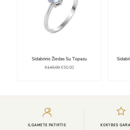
Original
Current
Sidabrinis Žiedas Su Topazu
Sidabr
price
price
€
145.00
€
50.00
was:
is:
€145.00.
€50.00.
ILGAMETĖ PATIRTIS
KOKYBĖS GARA