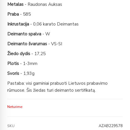
Metalas
- Raudonas Auksas
Praba
- 585
Inkrustacija
- 0,06 karato Deimantas
Deimanto spalva
- W
Deimanto švarumas
- VS-SI
Žiedo dydis
- 17,25
Plotis
- 1-3mm
Svoris
- 1,93g
Pastaba: visi gaminiai prabuoti Lietuvos prabavimo
rūmuose. Šis žiedas turi deimanto sertifikatą.
Neturime
AZAB229578
SKU