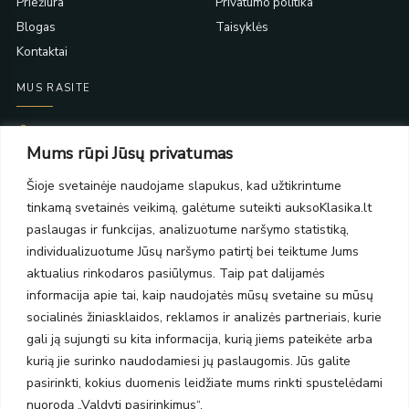
Priežiūra
Privatumo politika
Blogas
Taisyklės
Kontaktai
MUS RASITE
Taikos pr. 139
Mums rūpi Jūsų privatumas
PC Molas, Klaipėda
Taikos pr. 141
Šioje svetainėje naudojame slapukus, kad užtikrintume
PC BIG 2, Klaipėda
tinkamą svetainės veikimą, galėtume suteikti auksoKlasika.lt
Šilutės pl. 35
PC Banginis, Klaipėda
paslaugas ir funkcijas, analizuotume naršymo statistiką,
individualizuotume Jūsų naršymo patirtį bei teiktume Jums
NAUJIENLAIŠKIS
aktualius rinkodaros pasiūlymus. Taip pat dalijamės
informacija apie tai, kaip naudojatės mūsų svetaine su mūsų
Prenumeruokite ir gaukite pasiūlymus, naujienas bei riboto
socialinės žiniasklaidos, reklamos ir analizės partneriais, kurie
leidimo kolekcijas.
gali ją sujungti su kita informacija, kurią jiems pateikėte arba
kurią jie surinko naudodamiesi jų paslaugomis. Jūs galite
pasirinkti, kokius duomenis leidžiate mums rinkti spustelėdami
nuorodą „Valdyti pasirinkimus“.