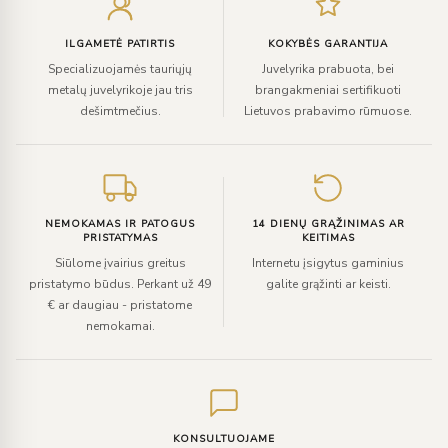
paštą
ILGAMETĖ PATIRTIS
KOKYBĖS GARANTIJA
Specializuojamės tauriųjų
Juvelyrika prabuota, bei
metalų juvelyrikoje jau tris
brangakmeniai sertifikuoti
dešimtmečius.
Lietuvos prabavimo rūmuose.
NEMOKAMAS IR PATOGUS
14 DIENŲ GRĄŽINIMAS AR
PRISTATYMAS
KEITIMAS
Siūlome įvairius greitus
Internetu įsigytus gaminius
pristatymo būdus. Perkant už 49
galite grąžinti ar keisti.
€ ar daugiau - pristatome
nemokamai.
KONSULTUOJAME