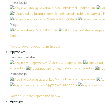
Inkrustacija
Visų inkrustacijų pakabukai
Pakabukai su gintaru
Progai
Visi pakabukai
ženklai
Tobula dovana ypatingam žmogui →
Apyrankės
Taurusis metalas
Visų metalų apyrankės
apyrankės
Sidabrinės apyrankės
Inkrustacija
Visų inkrustacijų apyrankės
Apyrankės su perlais
Dovana, kuri nešiojama kasdien →
Apykojės