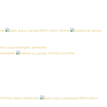
iai
Balto aukso vėriniai
iniai su pusbrangiais akmenimis
 smaragdais
Vėriniai su perlais
Geltono aukso pakabukai
Balto aukso