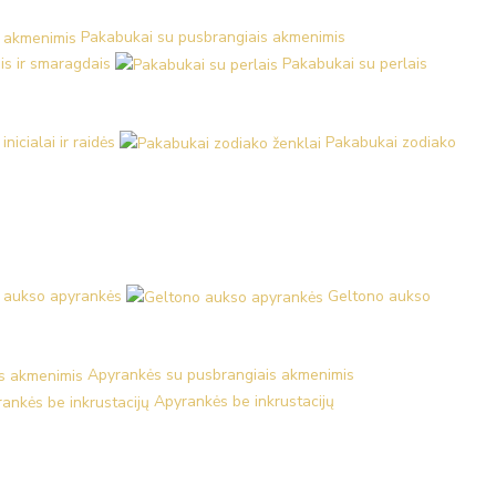
Pakabukai su pusbrangiais akmenimis
is ir smaragdais
Pakabukai su perlais
nicialai ir raidės
Pakabukai zodiako
 aukso apyrankės
Geltono aukso
Apyrankės su pusbrangiais akmenimis
Apyrankės be inkrustacijų