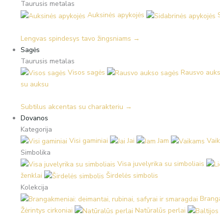
Taurusis metalas
Auksinės apykojės
Lengvas spindesys tavo žingsniams →
Sagės
Taurusis metalas
Visos sagės
Rausvo auks
su auksu
Subtilus akcentas su charakteriu →
Dovanos
Kategorija
Visi gaminiai
Jai
Jam
Vai
Simbolika
Visa juvelyrika su simboliais
ženklai
Širdelės simbolis
Kolekcija
Branga
Žėrintys cirkoniai
Natūralūs perlai