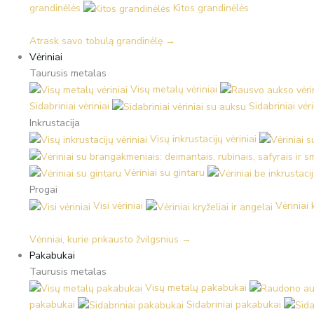
grandinėlės
Kitos grandinėlės
Atrask savo tobulą grandinėlę →
Vėriniai
Taurusis metalas
Visų metalų vėriniai
Sidabriniai vėriniai
Sidabriniai vėr
Inkrustacija
Visų inkrustacijų vėriniai
Vėriniai su gintaru
Progai
Visi vėriniai
Vėriniai 
Vėriniai, kurie prikausto žvilgsnius →
Pakabukai
Taurusis metalas
Visų metalų pakabukai
pakabukai
Sidabriniai pakabukai