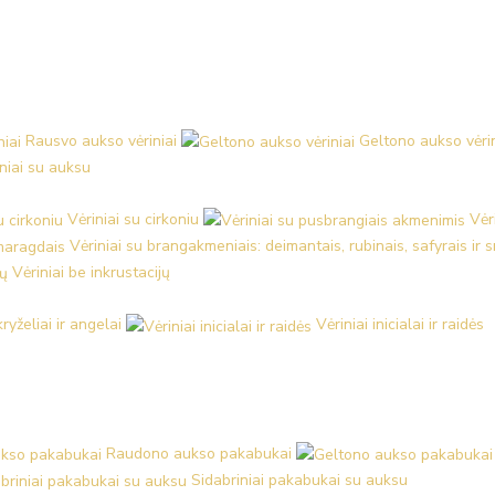
Rausvo aukso vėriniai
Geltono aukso vėrin
iniai su auksu
Vėriniai su cirkoniu
Vėr
Vėriniai su brangakmeniais: deimantais, rubinais, safyrais ir
Vėriniai be inkrustacijų
kryželiai ir angelai
Vėriniai inicialai ir raidės
Raudono aukso pakabukai
Sidabriniai pakabukai su auksu