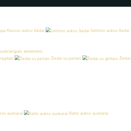
Rausvo aukso žiedai
Geltono aukso žiedai
 pusbrangiais akmenimis
aragdais
Žiedai su perlais
Žiedai
kso auskarai
Balto aukso auskarai