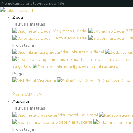
Pereiti
Nemokamas pristatymas nuo 49€
prie
turinio
Žiedai
Taurusis metalas
Visų metalų žiedai
375
Balto aukso žiedai
Sida
Inkrustacija
Visų inkrustacijų žiedai
su gintaru
Žiedai be inkrustacijų
Progai
Visi žiedai
Sužadėtuvių žiedai
Žiedai JAM ir JAI →
Auskarai
Taurusis metalas
Visų metalų auskarai
Sidabriniai auskarai
Inkrustacija