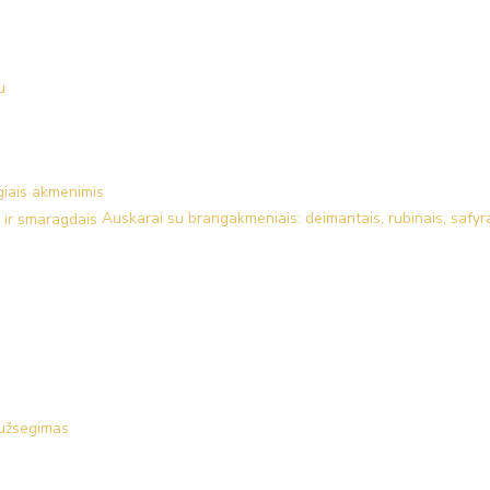
u
giais akmenimis
Auskarai su brangakmeniais: deimantais, rubinais, safyr
 užsegimas