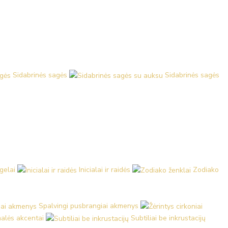
Sidabrinės sagės
Sidabrinės sagės
ngelai
Inicialai ir raidės
Zodiako
Spalvingi pusbrangiai akmenys
malės akcentai
Subtiliai be inkrustacijų