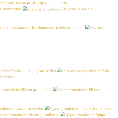
Auskarai su pusbrangiais akmenimis
ir smaragdais
Auskarai su perlais
Užlenkiamas svirtelinis užsegimas
Geltono aukso grandinėlės
Balto
ndinėlės
50 cm grandinėlės
55 cm
Curb grandinėlės
Figaro grandinėlės
Snake grandinėlės
Spiga