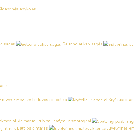
Sidabrinės apykojės
o sagės
Geltono aukso sagės
kams
Lietuvos simbolika
Kryželiai ir a
kmeniai: deimantai, rubinai, safyrai ir smaragdai
Baltijos gintaras
Juvelyrinės e