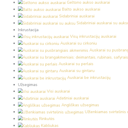
Geltono aukso auskarai
Balto aukso auskarai
Sidabriniai auskarai
Sidabriniai auskarai su auks
Inkrustacija
Visų inkrustacijų auskarai
Auskarai su cirkoniu
Auskarai su pusbran
Auskarai su perlais
Auskarai su gintaru
Auskarai be inkrustacijų
Užsegimas
Visi auskarai
Adatiniai auskarai
Angliškas užsegimas
Užlenkiamas svirtelinis
Rinkutės
Kabliukas