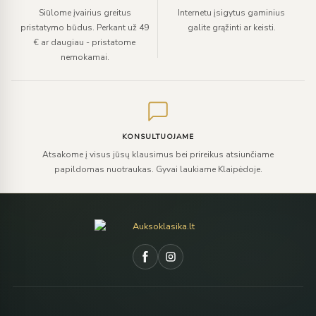
Siūlome įvairius greitus
Internetu įsigytus gaminius
pristatymo būdus. Perkant už 49
galite grąžinti ar keisti.
€ ar daugiau - pristatome
nemokamai.
KONSULTUOJAME
Atsakome į visus jūsų klausimus bei prireikus atsiunčiame
papildomas nuotraukas. Gyvai laukiame Klaipėdoje.