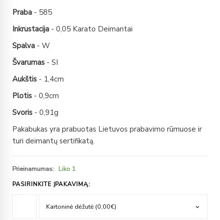
Praba
- 585
Inkrustacija
- 0,05 Karato Deimantai
Spalva
- W
Švarumas
- SI
Aukštis
- 1,4cm
Plotis
- 0,9cm
Svoris
- 0,91g
Pakabukas yra prabuotas Lietuvos prabavimo rūmuose ir
turi deimantų sertifikatą.
Prieinamumas:
Liko 1
PASIRINKITE ĮPAKAVIMĄ: