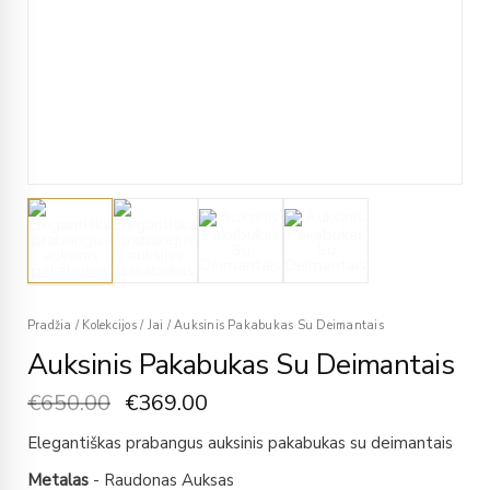
Pradžia
/
Kolekcijos
/
Jai
/
Auksinis Pakabukas Su Deimantais
Auksinis Pakabukas Su Deimantais
€
650.00
€
369.00
Elegantiškas prabangus auksinis pakabukas su deimantais
Metalas
- Raudonas Auksas