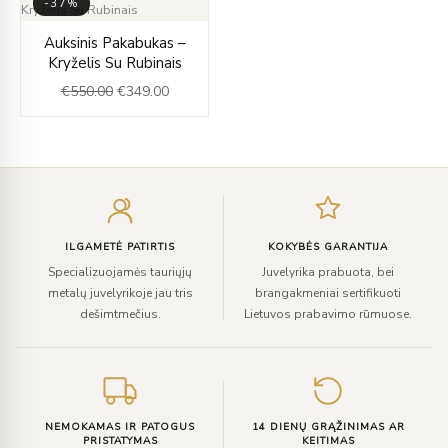
-37%
Original
Current
Auksinis Pakabukas –
price
price
Kryželis Su Rubinais
was:
is:
€
550.00
€
349.00
€550.00.
€349.00.
Įveskite
el.
paštą
ILGAMETĖ PATIRTIS
KOKYBĖS GARANTIJA
Specializuojamės tauriųjų
Juvelyrika prabuota, bei
metalų juvelyrikoje jau tris
brangakmeniai sertifikuoti
dešimtmečius.
Lietuvos prabavimo rūmuose.
NEMOKAMAS IR PATOGUS
14 DIENŲ GRĄŽINIMAS AR
PRISTATYMAS
KEITIMAS