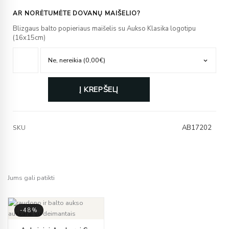
AR NORĖTUMĖTE DOVANŲ MAIŠELIO?
Blizgaus balto popieriaus maišelis su Aukso Klasika logotipu
(16x15cm)
Į KREPŠELĮ
AB17202
SKU
Jums gali patikti
-48%
Price