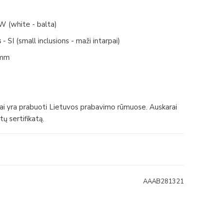
W (white - balta)
s
- SI (small inclusions - maži intarpai)
6mm
iai yra prabuoti Lietuvos prabavimo rūmuose. Auskarai
tų sertifikatą.
AAAB281321