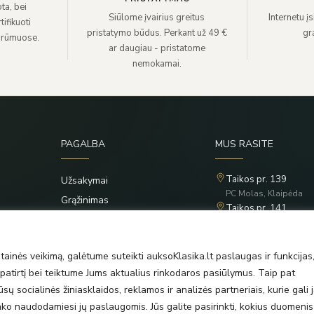
ta, bei
Siūlome įvairius greitus
Internetu į
ifikuoti
pristatymo būdus. Perkant už 49 €
grą
 rūmuose.
ar daugiau - pristatome
nemokamai.
PAGALBA
MUS RASITE
Taikos pr. 139
Užsakymai
PC Molas, Klaipėda
Grąžinimas
Taikos pr. 141
Privatumo politika
PC BIG 2, Klaipėda
Šilutės pl. 35
Taisyklės
PC Banginis, Klaipėda
ainės veikimą, galėtume suteikti auksoKlasika.lt paslaugas ir funkcijas
atirtį bei teiktume Jums aktualius rinkodaros pasiūlymus. Taip pat
ų socialinės žiniasklaidos, reklamos ir analizės partneriais, kurie gali j
rinko naudodamiesi jų paslaugomis. Jūs galite pasirinkti, kokius duomenis