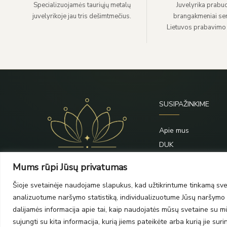
Specializuojamės tauriųjų metalų
Juvelyrika prabuo
juvelyrikoje jau tris dešimtmečius.
brangakmeniai sert
Lietuvos prabavimo
SUSIPAŽINKIME
Apie mus
DUK
Priežiūra
Mums rūpi Jūsų privatumas
Blogas
Šioje svetainėje naudojame slapukus, kad užtikrintume tinkamą svet
Kontaktai
analizuotume naršymo statistiką, individualizuotume Jūsų naršymo p
dalijamės informacija apie tai, kaip naudojatės mūsų svetaine su mūs
sujungti su kita informacija, kurią jiems pateikėte arba kurią jie su