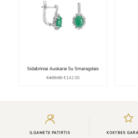
Original
Current
is
Sidabriniai Auskarai Su Smaragdais
price
price
€
409.00
€
142.00
was:
is:
€409.00.
€142.00.
ILGAMETĖ PATIRTIS
KOKYBĖS GARA