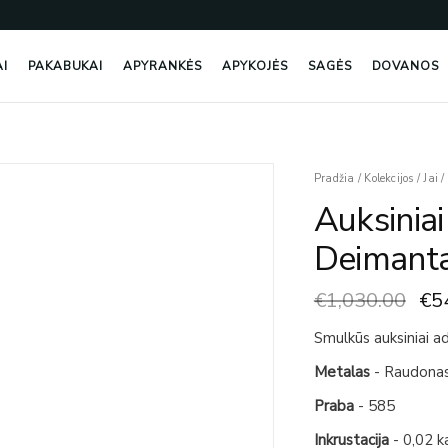
AI
PAKABUKAI
APYRANKĖS
APYKOJĖS
SAGĖS
DOVANOS
Ori
Pradžia
/
Kolekcijos
/
Jai
/
pri
Auksiniai
wa
€1,
Deimanta
€
1,030.00
€
5
Smulkūs auksiniai ad
Metalas
- Raudona
Praba
- 585
Inkrustacija
- 0,02 k