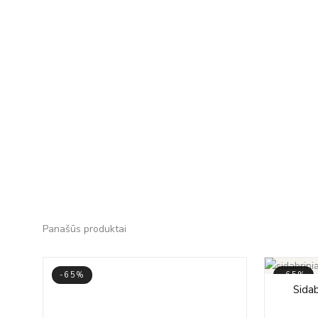
Panašūs produktai
-65%
-65%
Sidab