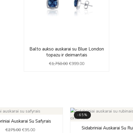
Original
Current
Balto aukso auskarai su Blue London
price
price
topazu ir deimantais
was:
is:
€
1,750.00
€
999.00
€1,750.00.
€999.00.
-65%
Original
Current
riniai Auskarai Su Safyrais
price
price
Original
Cu
Sidabriniai Auskarai Su Ru
€
275.00
€
95.00
was:
is:
price
pr