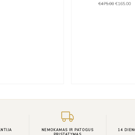
€
475.00
€
165.00
€275.00.
€95.00.
was:
is:
€475.00.
€1
NTIJA
NEMOKAMAS IR PATOGUS
14 DIEN
PRISTATYMAS