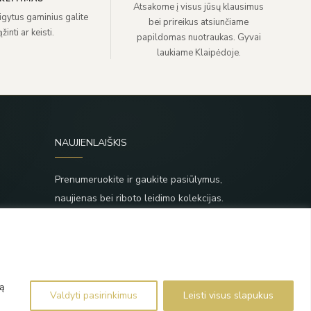
Atsakome į visus jūsų klausimus
sigytus gaminius galite
bei prireikus atsiunčiame
žinti ar keisti.
papildomas nuotraukas. Gyvai
laukiame Klaipėdoje.
NAUJIENLAIŠKIS
Prenumeruokite ir gaukite pasiūlymus,
naujienas bei riboto leidimo kolekcijas.
SIŲSTI
,
Prenumeruodami sutinkate su Taisyklėmis ir
Privatumo politika.
ą
Valdyti pasirinkimus
Leisti visus slapukus