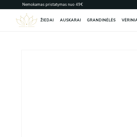
Pereiti
Nemokamas pristatymas nuo 49€
prie
turinio
ŽIEDAI
AUSKARAI
GRANDINĖLĖS
VĖRINI