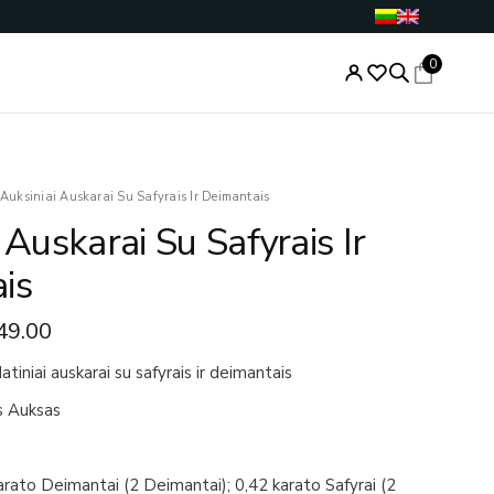
0
ginal
Current
Auksiniai Auskarai Su Safyrais Ir Deimantais
ce
price
 Auskarai Su Safyrais Ir
s:
is:
030.00.
€549.00.
is
49.00
atiniai auskarai su safyrais ir deimantais
s Auksas
arato Deimantai (2 Deimantai); 0,42 karato Safyrai (2