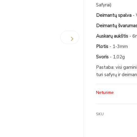
Safyrai)
Deimantų spalva
- 
Deimantų švaruma
Auskarų aukštis
- 
Plotis
- 1-3mm
Svoris
- 1,02g
Pastaba: visi gamin
turi safyrų ir deiman
Neturime
SKU