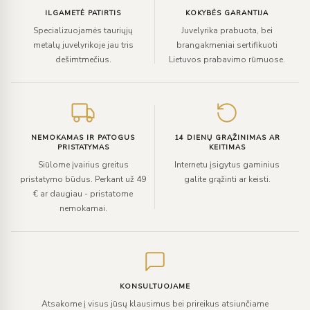
ILGAMETĖ PATIRTIS
KOKYBĖS GARANTIJA
Specializuojamės tauriųjų
Juvelyrika prabuota, bei
metalų juvelyrikoje jau tris
brangakmeniai sertifikuoti
dešimtmečius.
Lietuvos prabavimo rūmuose.
NEMOKAMAS IR PATOGUS
14 DIENŲ GRĄŽINIMAS AR
PRISTATYMAS
KEITIMAS
Siūlome įvairius greitus
Internetu įsigytus gaminius
pristatymo būdus. Perkant už 49
galite grąžinti ar keisti.
€ ar daugiau - pristatome
nemokamai.
KONSULTUOJAME
Atsakome į visus jūsų klausimus bei prireikus atsiunčiame