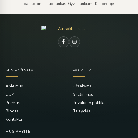
papildomas nuotraukas. Gyvai laukiame Klaipėdoje.
SUSIPAŽINKIME
PAGALBA
Apie mus
Užsakymai
DUK
Grąžinimas
Priežiūra
Privatumo politika
Blogas
Taisyklės
Kontaktai
MUS RASITE