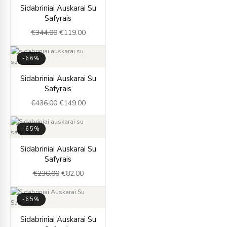
Original
Current
Sidabriniai Auskarai Su
price
price
Safyrais
was:
is:
€
344.00
€
119.00
€344.00.
€119.00.
-66%
Original
Current
Sidabriniai Auskarai Su
price
price
Safyrais
was:
is:
€
436.00
€
149.00
€436.00.
€149.00.
-65%
Original
Current
Sidabriniai Auskarai Su
price
price
Safyrais
was:
is:
€
236.00
€
82.00
€236.00.
€82.00.
-65%
Original
Current
Sidabriniai Auskarai Su
price
price