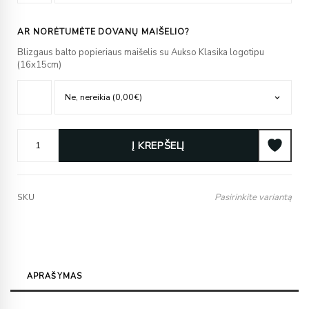
AR NORĖTUMĖTE DOVANŲ MAIŠELIO?
Blizgaus balto popieriaus maišelis su Aukso Klasika logotipu
(16x15cm)
Į KREPŠELĮ
Pasirinkite variantą
SKU
APRAŠYMAS