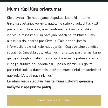
Taikos pr. 139
Mums rūpi Jūsų privatumas
PC Molas, Klaipėda
Taikos pr. 141
Šioje svetainėje naudojame slapukus, kad užtikrintume
PC BIG 2, Klaipėda
tinkamą svetainės veikimą, galėtume suteikti auksoKlasika.lt
Šilutės pl. 35
paslaugas ir funkcijas, analizuotume naršymo statistiką,
PC Banginis, Klaipėda
individualizuotume Jūsų naršymo patirtį bei teiktume Jums
NAUJIENLAIŠKIS
aktualius rinkodaros pasiūlymus. Taip pat dalijamės
informacija apie tai, kaip naudojatės mūsų svetaine su mūsų
socialinės žiniasklaidos, reklamos ir analizės partneriais, kurie
Prenumeruokite ir gaukite pasiūlymus, naujienas bei riboto
gali ją sujungti su kita informacija, kurią jiems pateikėte arba
leidimo kolekcijas.
kurią jie surinko naudodamiesi jų paslaugomis. Jūs galite
pasirinkti, kokius duomenis leidžiate mums rinkti spustelėdami
nuorodą „Valdyti pasirinkimus“.
Leisdami visus slapukus, leisite mums užtikrinti geriausią
SIŲSTI
naršymo ir apsipirkimo patirtį.
Prenumeruodami sutinkate su Taisyklėmis ir Privatumo politika.
Leisti visus slapukus