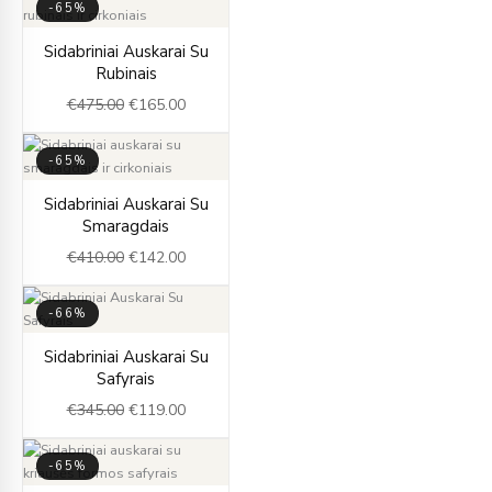
-65%
Original
Current
Sidabriniai Auskarai Su
price
price
Rubinais
was:
is:
€
475.00
€
165.00
€475.00.
€165.00.
-65%
Original
Current
Sidabriniai Auskarai Su
price
price
Smaragdais
was:
is:
€
410.00
€
142.00
€410.00.
€142.00.
-66%
Original
Current
Sidabriniai Auskarai Su
price
price
Safyrais
was:
is:
€
345.00
€
119.00
€345.00.
€119.00.
-65%