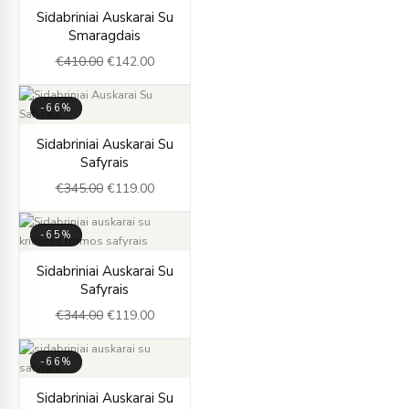
Original
Current
Sidabriniai Auskarai Su
price
price
Smaragdais
was:
is:
€
410.00
€
142.00
€410.00.
€142.00.
-66%
Original
Current
Sidabriniai Auskarai Su
price
price
Safyrais
was:
is:
€
345.00
€
119.00
€345.00.
€119.00.
-65%
Original
Current
Sidabriniai Auskarai Su
price
price
Safyrais
was:
is:
€
344.00
€
119.00
€344.00.
€119.00.
-66%
Original
Current
Sidabriniai Auskarai Su
price
price