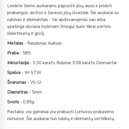
Leiskite šiems auskarams papuošti jūsų ausis ir pridėti
prabangos, aistros ir žavesio jūsų išvaizdai. Šie auskarai su
rubinais ir deimantais - tai apdovanojimas sau arba
ypatinga dovana mylimam žmogui, kuris tikrai įvertins
išskirtinumą ir grožį.
Metalas
- Raudonas Auksas
Praba
- 585
Inkrustacija
- 0,30 karato Rubinai; 0,08 karato Deimantai
Spalva
- W-STW
Švarumas
- VS-SI
Diametras
- 5mm
Svoris
- 0,89g
Pastaba: visi gaminiai yra prabuoti Lietuvos prabavimo
rūmuose. Šie auskarai turi rubinų ir deimantų sertifikatą.