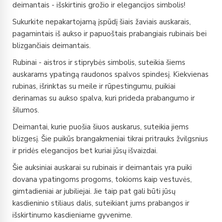
deimantais - išskirtinis grožio ir elegancijos simbolis!
Sukurkite nepakartojamą įspūdį šiais žaviais auskarais,
pagamintais iš aukso ir papuoštais prabangiais rubinais bei
blizgančiais deimantais.
Rubinai - aistros ir stiprybės simbolis, suteikia šiems
auskarams ypatingą raudonos spalvos spindesį. Kiekvienas
rubinas, išrinktas su meile ir rūpestingumu, puikiai
derinamas su aukso spalva, kuri prideda prabangumo ir
šilumos.
Deimantai, kurie puošia šiuos auskarus, suteikia jiems
blizgesį. Šie puikūs brangakmeniai tikrai pritrauks žvilgsnius
ir pridės elegancijos bet kuriai jūsų išvaizdai.
Šie auksiniai auskarai su rubinais ir deimantais yra puiki
dovana ypatingoms progoms, tokioms kaip vestuvės,
gimtadieniai ar jubiliejai. Jie taip pat gali būti jūsų
kasdieninio stiliaus dalis, suteikiant jums prabangos ir
išskirtinumo kasdieniame gyvenime.