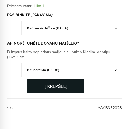
Prieinamumas:
Liko 1
PASIRINKITE ĮPAKAVIMĄ:
AR NORĖTUMĖTE DOVANŲ MAIŠELIO?
Blizgaus balto popieriaus maišelis su Aukso Klasika logotipu
(16x15cm)
Į KREPŠELĮ
AAAB372028
SKU