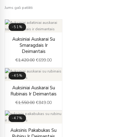
Jums gali patikti
-51%
Original
Current
Auksiniai Auskarai Su
price
price
Smaragdais Ir
was:
is:
Deimantais
€1,420.00.
€699.00.
€
1,420.00
€
699.00
-45%
Original
Current
Auksiniai Auskarai Su
price
price
Rubinais Ir Deimantais
was:
is:
€
1,550.00
€
849.00
€1,550.00.
€849.00.
-47%
Original
Current
Auksinis Pakabukas Su
price
price
Rubinu Ir Deimantais