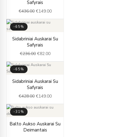
Safyrais
was:
is:
€
436.00
€
149.00
€436.00.
€149.00.
-65%
Original
Current
Sidabriniai Auskarai Su
price
price
Safyrais
was:
is:
€
236.00
€
82.00
€236.00.
€82.00.
-65%
Original
Current
Sidabriniai Auskarai Su
price
price
Safyrais
was:
is:
€
428.00
€
149.00
€428.00.
€149.00.
-31%
Original
Current
Balto Aukso Auskarai Su
price
price
Deimantais
was:
is: