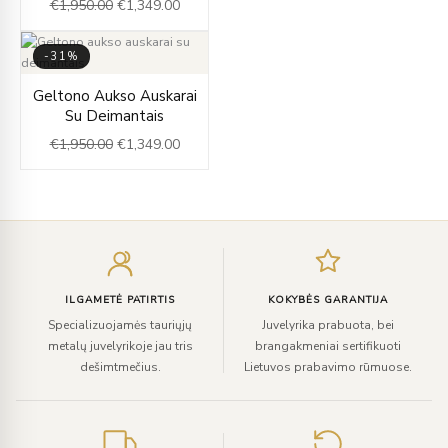
€
1,950.00
€
1,349.00
€1,950.00.
€1,349.00.
-31%
Original
Current
Geltono Aukso Auskarai
price
price
Su Deimantais
was:
is:
€
1,950.00
€
1,349.00
€1,950.00.
€1,349.00.
Įveskite
el.
paštą
ILGAMETĖ PATIRTIS
KOKYBĖS GARANTIJA
Specializuojamės tauriųjų
Juvelyrika prabuota, bei
metalų juvelyrikoje jau tris
brangakmeniai sertifikuoti
dešimtmečius.
Lietuvos prabavimo rūmuose.