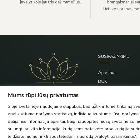
juvelyrikoje jau tris dešimtmečius.
brangakmeniai sert
Lietuvos prabavimo
SUSIPAŽINKIME
Apie mus
DUK
Priežiūra
Mums rūpi Jūsų privatumas
Blogas
Šioje svetainėje naudojame slapukus, kad užtikrintume tinkamą svet
Kontaktai
analizuotume naršymo statistiką, individualizuotume Jūsų naršymo p
dalijamės informacija apie tai, kaip naudojatės mūsų svetaine su mūs
sujungti su kita informacija, kurią jiems pateikėte arba kurią jie su
leidžiate mums rinkti spustelėdami nuorodą „Valdyti pasirinkimus“.