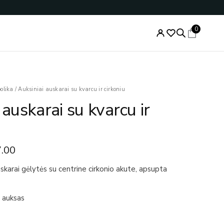
0
nal
Current
olika
/
Auksiniai auskarai su kvarcu ir cirkoniu
price
 auskarai su kvarcu ir
is:
.00.
€207.00.
.00
skarai gėlytės su centrine cirkonio akute, apsupta
 auksas