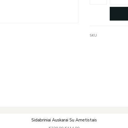
SKU
Original
Current
Sidabriniai Auskarai Su Ametistais
price
price