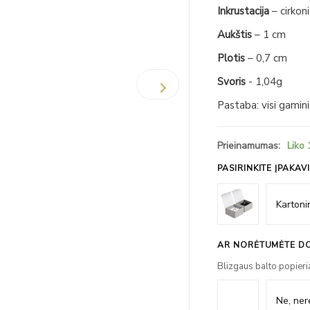
Inkrustacija
– cirkoni
Aukštis
– 1 cm
Plotis
– 0,7 cm
Svoris
- 1,04g
Pastaba: visi gamin
Prieinamumas:
Liko 
PASIRINKITE ĮPAKAV
AR NORĖTUMĖTE DO
Blizgaus balto popieri