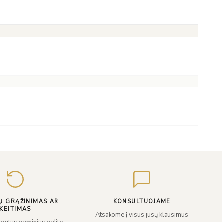
Įveskite
el.
paštą
Ų GRĄŽINIMAS AR
KONSULTUOJAME
KEITIMAS
Atsakome į visus jūsų klausimus