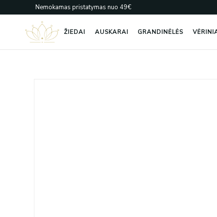
Pereiti
Nemokamas pristatymas nuo 49€
prie
turinio
ŽIEDAI
AUSKARAI
GRANDINĖLĖS
VĖRINI