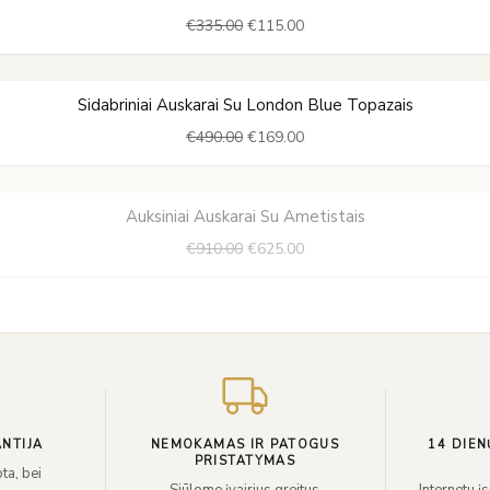
price
price
€
335.00
€
115.00
was:
is:
€335.00.
€115.00.
Original
Current
Sidabriniai Auskarai Su London Blue Topazais
price
price
€
490.00
€
169.00
was:
is:
€490.00.
€169.00.
Original
Current
Auksiniai Auskarai Su Ametistais
price
price
€
910.00
€
625.00
was:
is:
€910.00.
€625.00.
NTIJA
NEMOKAMAS IR PATOGUS
14 DIEN
PRISTATYMAS
ta, bei