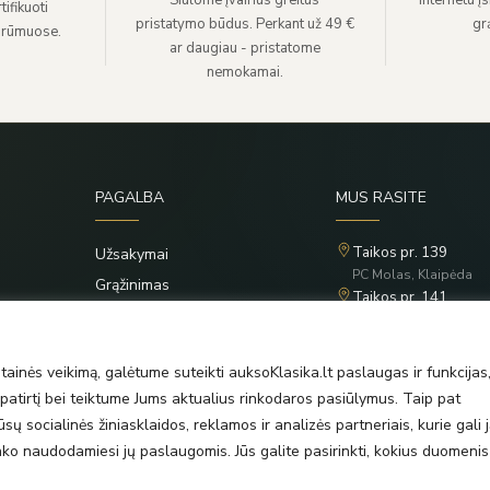
Siūlome įvairius greitus
Internetu į
ifikuoti
pristatymo būdus. Perkant už 49 €
grą
 rūmuose.
ar daugiau - pristatome
nemokamai.
PAGALBA
MUS RASITE
Taikos pr. 139
Užsakymai
PC Molas, Klaipėda
Grąžinimas
Taikos pr. 141
Privatumo politika
PC BIG 2, Klaipėda
Šilutės pl. 35
Taisyklės
PC Banginis, Klaipėda
ainės veikimą, galėtume suteikti auksoKlasika.lt paslaugas ir funkcijas
atirtį bei teiktume Jums aktualius rinkodaros pasiūlymus. Taip pat
ų socialinės žiniasklaidos, reklamos ir analizės partneriais, kurie gali j
rinko naudodamiesi jų paslaugomis. Jūs galite pasirinkti, kokius duomenis