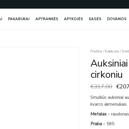
AI
PAKABUKAI
APYRANKĖS
APYKOJĖS
SAGĖS
DOVANOS
Origi
produkto
Pradžia
/
Kolekcijos
/
Simb
price
kiekis:
Auksiniai
was:
Auksiniai
€317
auskarai
cirkoniu
su
kvarcu
€
317.00
€
207
ir
cirkoniu
Smulkūs auksiniai au
kvarco akmenukais.
Metalas
– raudonas
Praba
– 585