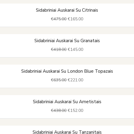
Original
Current
Sidabriniai Auskarai Su Citrinais
price
price
€
475.00
€
165.00
was:
is:
€475.00.
€165.00.
Original
Current
Sidabriniai Auskarai Su Granatais
price
price
€
418.00
€
145.00
was:
is:
€418.00.
€145.00.
Original
Current
Sidabriniai Auskarai Su London Blue Topazais
price
price
€
635.00
€
221.00
was:
is:
€635.00.
€221.00.
Original
Current
Sidabriniai Auskarai Su Ametistais
price
price
€
438.00
€
152.00
was:
is:
€438.00.
€152.00.
Original
Current
Sidabriniai Auskarai Su Tanzanitais