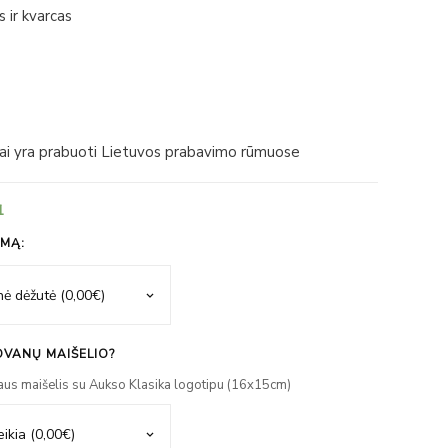
s ir kvarcas
iai yra prabuoti Lietuvos prabavimo rūmuose
1
IMĄ:
VANŲ MAIŠELIO?
aus maišelis su Aukso Klasika logotipu (16x15cm)