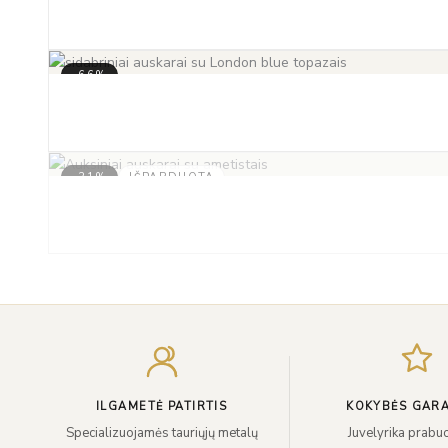
-66%
-31%
IŠPARDUOTA
ILGAMETĖ PATIRTIS
KOKYBĖS GARA
Specializuojamės tauriųjų metalų
Juvelyrika prabuo