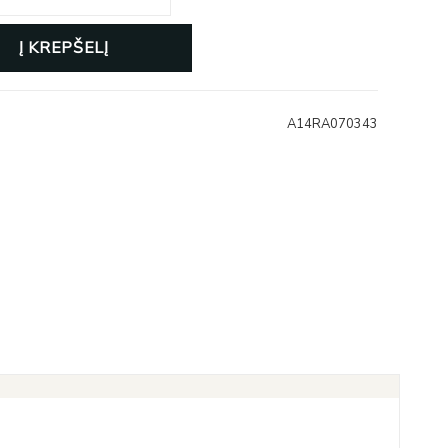
Į KREPŠELĮ
A14RA070343