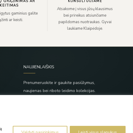
Ų GRĄŽINIMAS AR
KONSULTUOJAME
KEITIMAS
Atsakome į visus jūsų klausimus
sigytus gaminius galite
bei prireikus atsiunčiame
žinti ar keisti.
papildomas nuotraukas. Gyvai
laukiame Klaipėdoje.
NAUJIENLAIŠKIS
Prenumeruokite ir gaukite pasiūlymus,
naujienas bei riboto leidimo kolekcijas.
SIŲSTI
,
Prenumeruodami sutinkate su Taisyklėmis ir
Privatumo politika.
ą
Valdyti pasirinkimus
Leisti visus slapukus