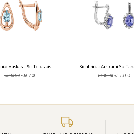
Original
Current
Original
Cu
niai Auskarai Su Topazais
Sidabriniai Auskarai Su Tan
price
price
price
pr
€
888.00
€
567.00
€
498.00
€
173.00
was:
is:
was:
is:
€888.00.
€567.00.
€498.00.
€1