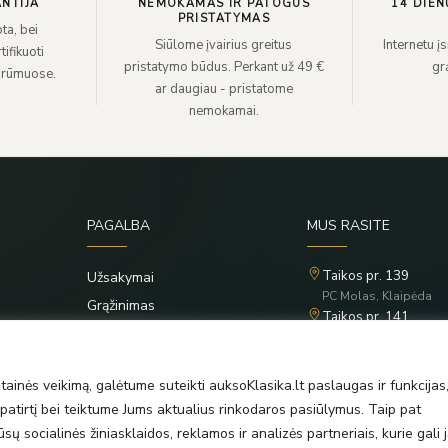
NTIJA
NEMOKAMAS IR PATOGUS
14 DIEN
PRISTATYMAS
ta, bei
Siūlome įvairius greitus
Internetu į
ifikuoti
pristatymo būdus. Perkant už 49 €
grą
 rūmuose.
ar daugiau - pristatome
nemokamai.
PAGALBA
MUS RASITE
Taikos pr. 139
Užsakymai
PC Molas, Klaipėda
Grąžinimas
Taikos pr. 141
Privatumo politika
PC BIG 2, Klaipėda
Šilutės pl. 35
Taisyklės
PC Banginis, Klaipėda
ainės veikimą, galėtume suteikti auksoKlasika.lt paslaugas ir funkcijas
atirtį bei teiktume Jums aktualius rinkodaros pasiūlymus. Taip pat
ų socialinės žiniasklaidos, reklamos ir analizės partneriais, kurie gali j