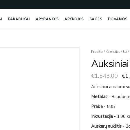
AI
PAKABUKAI
APYRANKĖS
APYKOJĖS
SAGĖS
DOVANOS
Ori
produkto
Pradžia
/
Kolekcijos
/
Jai
/
pri
kiekis:
Auksinia
wa
Auksiniai
€1,
Auskarai
€
1,543.00
€
1
Su
Granatu
Auksiniai auskarai s
Metalas
- Raudona
Praba
- 585
Inkrustacija
- 1,98 k
Auskarų aukštis
- 2