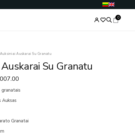
0
ginal
Current
Auksiniai Auskarai Su Granatu
ce
price
i Auskarai Su Granatu
s:
is:
543.00.
€1,007.00.
,007.00
u granatais
s Auksas
arato Granatai
cm