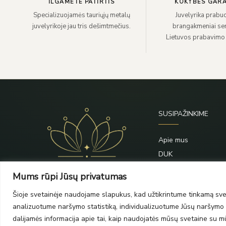
ILGAMETĖ PATIRTIS
KOKYBĖS GARA
Specializuojamės tauriųjų metalų
Juvelyrika prabuo
juvelyrikoje jau tris dešimtmečius.
brangakmeniai sert
Lietuvos prabavimo
SUSIPAŽINKIME
Apie mus
DUK
Priežiūra
Mums rūpi Jūsų privatumas
Blogas
Šioje svetainėje naudojame slapukus, kad užtikrintume tinkamą svet
Kontaktai
analizuotume naršymo statistiką, individualizuotume Jūsų naršymo p
dalijamės informacija apie tai, kaip naudojatės mūsų svetaine su mūs