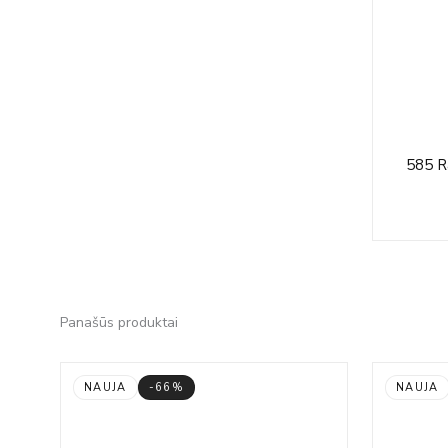
585 R
Panašūs produktai
NAUJA
-66%
NAUJA