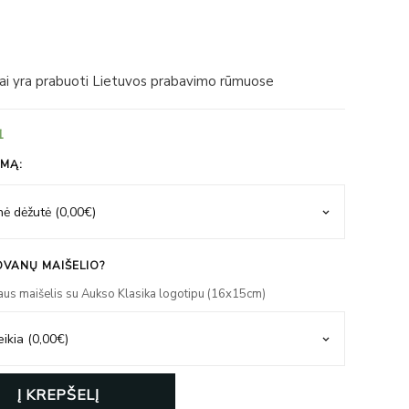
iai yra prabuoti Lietuvos prabavimo rūmuose
1
IMĄ:
VANŲ MAIŠELIO?
aus maišelis su Aukso Klasika logotipu (16x15cm)
Į KREPŠELĮ