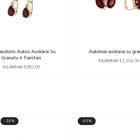
Original
Current
Original
audono Aukso Auskarai Su
Auksiniai auskarai su gr
price
price
price
Granatu Ir Fianitais
€
1,693.00
€
1,104.00
was:
is:
was:
€
1,305.00
€
852.00
€1,305.00.
€852.00.
€1,693.00.
-36%
-65%