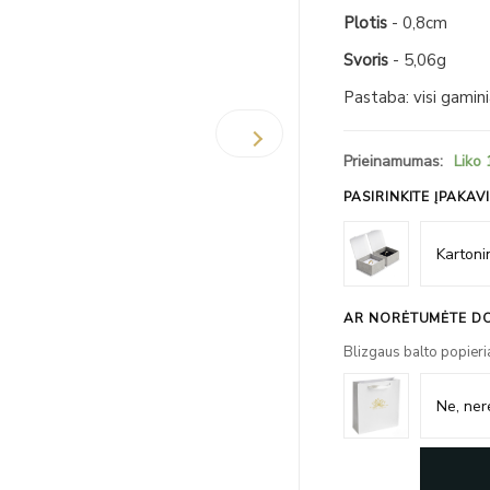
Plotis
- 0,8cm
Svoris
- 5,06g
Pastaba: visi gamin
Prieinamumas:
Liko 
PASIRINKITE ĮPAKAV
AR NORĖTUMĖTE DO
Blizgaus balto popieri