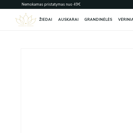
Pereiti
Nemokamas pristatymas nuo 49€
prie
turinio
ŽIEDAI
AUSKARAI
GRANDINĖLĖS
VĖRINI