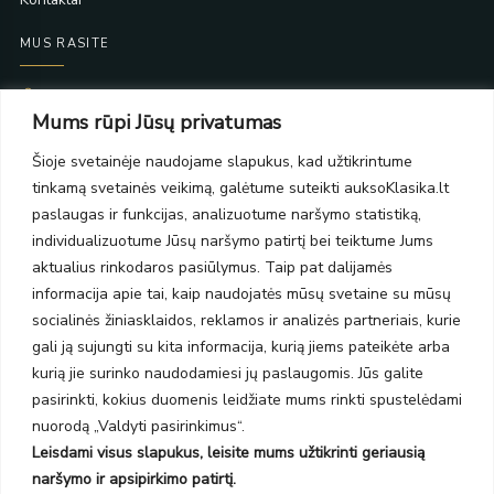
MUS RASITE
Taikos pr. 139
Mums rūpi Jūsų privatumas
PC Molas, Klaipėda
Taikos pr. 141
Šioje svetainėje naudojame slapukus, kad užtikrintume
PC BIG 2, Klaipėda
tinkamą svetainės veikimą, galėtume suteikti auksoKlasika.lt
Šilutės pl. 35
PC Banginis, Klaipėda
paslaugas ir funkcijas, analizuotume naršymo statistiką,
individualizuotume Jūsų naršymo patirtį bei teiktume Jums
NAUJIENLAIŠKIS
aktualius rinkodaros pasiūlymus. Taip pat dalijamės
informacija apie tai, kaip naudojatės mūsų svetaine su mūsų
Prenumeruokite ir gaukite pasiūlymus, naujienas bei riboto
socialinės žiniasklaidos, reklamos ir analizės partneriais, kurie
leidimo kolekcijas.
gali ją sujungti su kita informacija, kurią jiems pateikėte arba
kurią jie surinko naudodamiesi jų paslaugomis. Jūs galite
pasirinkti, kokius duomenis leidžiate mums rinkti spustelėdami
nuorodą „Valdyti pasirinkimus“.
Leisdami visus slapukus, leisite mums užtikrinti geriausią
SIŲSTI
naršymo ir apsipirkimo patirtį.