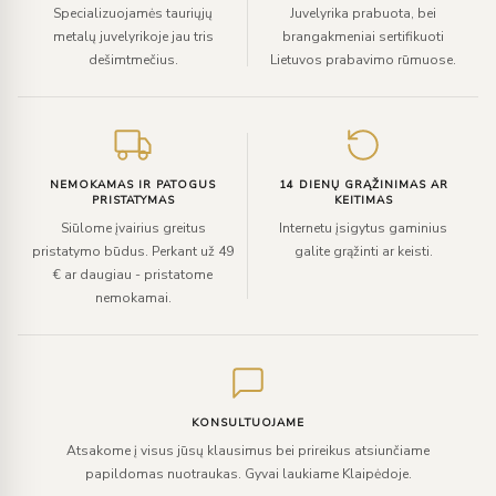
Specializuojamės tauriųjų
Juvelyrika prabuota, bei
metalų juvelyrikoje jau tris
brangakmeniai sertifikuoti
dešimtmečius.
Lietuvos prabavimo rūmuose.
NEMOKAMAS IR PATOGUS
14 DIENŲ GRĄŽINIMAS AR
PRISTATYMAS
KEITIMAS
Siūlome įvairius greitus
Internetu įsigytus gaminius
pristatymo būdus. Perkant už 49
galite grąžinti ar keisti.
€ ar daugiau - pristatome
nemokamai.
KONSULTUOJAME
Atsakome į visus jūsų klausimus bei prireikus atsiunčiame
papildomas nuotraukas. Gyvai laukiame Klaipėdoje.