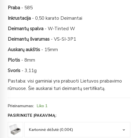
Praba
- 585
Inkrustacija
- 0,50 karato Deimantai
Deimantų spalva
- W-Tinted W
Deimantų švarumas
- VS-SI-3P1
Auskarų aukštis
- 15mm
Plotis
- 8mm
Svoris
- 3,11g
Pastaba: visi gaminiai yra prabuoti Lietuvos prabavimo
rūmuose. Šie auskarai turi deimantų sertifikatą.
Prieinamumas:
Liko 1
PASIRINKITE ĮPAKAVIMĄ: