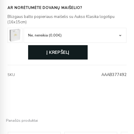
AR NORĖTUMĖTE DOVANŲ MAIŠELIO?
Blizgaus balto popieriaus maišelis su Aukso Klasika logotipu
(16x15cm)
Į KREPŠELĮ
AAAB377492
SKU
Panašūs produktai