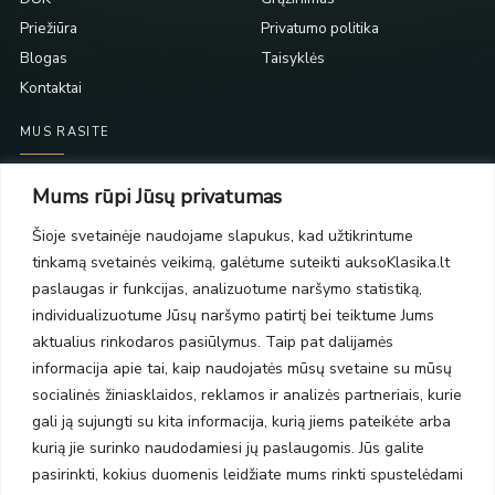
Priežiūra
Privatumo politika
Blogas
Taisyklės
Kontaktai
MUS RASITE
Taikos pr. 139
Mums rūpi Jūsų privatumas
PC Molas, Klaipėda
Taikos pr. 141
Šioje svetainėje naudojame slapukus, kad užtikrintume
PC BIG 2, Klaipėda
tinkamą svetainės veikimą, galėtume suteikti auksoKlasika.lt
Šilutės pl. 35
paslaugas ir funkcijas, analizuotume naršymo statistiką,
PC Banginis, Klaipėda
individualizuotume Jūsų naršymo patirtį bei teiktume Jums
NAUJIENLAIŠKIS
aktualius rinkodaros pasiūlymus. Taip pat dalijamės
informacija apie tai, kaip naudojatės mūsų svetaine su mūsų
socialinės žiniasklaidos, reklamos ir analizės partneriais, kurie
Prenumeruokite ir gaukite pasiūlymus, naujienas bei riboto
gali ją sujungti su kita informacija, kurią jiems pateikėte arba
leidimo kolekcijas.
kurią jie surinko naudodamiesi jų paslaugomis. Jūs galite
pasirinkti, kokius duomenis leidžiate mums rinkti spustelėdami