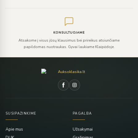
KONSULTUOJAME
Atsakome į visus jūsų klausimus bei prireikus atsiunčiame
papildomas nuotraukas. Gyvai laukiame Klaipėdoje.
SUSIPAŽINKIME
PAGALBA
Apie mus
Užsakymai
DUK
Grąžinimas