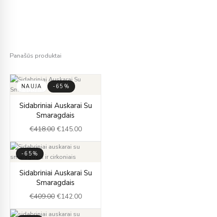
Panašūs produktai
NAUJA
-65%
Original
Current
Sidabriniai Auskarai Su
price
price
Smaragdais
was:
is:
€
418.00
€
145.00
€418.00.
€145.00.
-65%
Original
Current
Sidabriniai Auskarai Su
price
price
Smaragdais
was:
is:
€
409.00
€
142.00
€409.00.
€142.00.