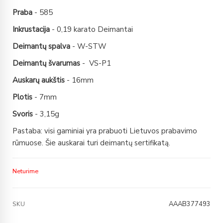
Praba
- 585
Inkrustacija
- 0,19 karato Deimantai
Deimantų spalva
- W-STW
Deimantų švarumas
- VS-P1
Auskarų aukštis
- 16mm
Plotis
- 7mm
Svoris
- 3,15g
Pastaba: visi gaminiai yra prabuoti Lietuvos prabavimo
rūmuose. Šie auskarai turi deimantų sertifikatą.
Neturime
AAAB377493
SKU