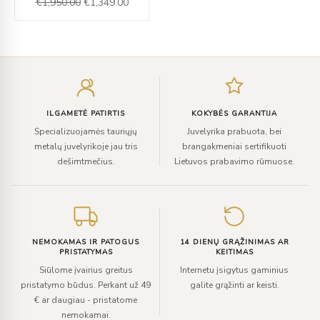
€
1,950.00
€
1,349.00
€1,950.00.
€1,349.00.
Įveskite
el.
paštą
ILGAMETĖ PATIRTIS
KOKYBĖS GARANTIJA
Specializuojamės tauriųjų
Juvelyrika prabuota, bei
metalų juvelyrikoje jau tris
brangakmeniai sertifikuoti
dešimtmečius.
Lietuvos prabavimo rūmuose.
NEMOKAMAS IR PATOGUS
14 DIENŲ GRĄŽINIMAS AR
PRISTATYMAS
KEITIMAS
Siūlome įvairius greitus
Internetu įsigytus gaminius
pristatymo būdus. Perkant už 49
galite grąžinti ar keisti.
€ ar daugiau - pristatome
nemokamai.