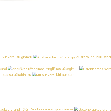
Auskarai su gintaru
Auskarai be inkrustaci
karai
Angliškas užsegimas
iukas su užkabinimu
Kiti auskarai
Raudono aukso grandinėlės