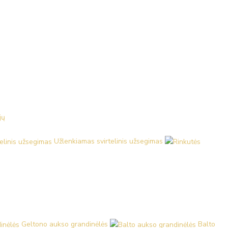
jų
Užlenkiamas svirtelinis užsegimas
Geltono aukso grandinėlės
Balto