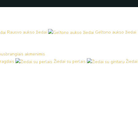
Rausvo aukso žiedai
Geltono aukso žiedai
 pusbrangiais akmenimis
aragdais
Žiedai su perlais
Žiedai