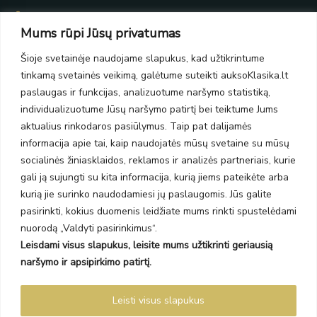
Taikos pr. 139
Mums rūpi Jūsų privatumas
PC Molas, Klaipėda
Taikos pr. 141
Šioje svetainėje naudojame slapukus, kad užtikrintume
PC BIG 2, Klaipėda
tinkamą svetainės veikimą, galėtume suteikti auksoKlasika.lt
Šilutės pl. 35
PC Banginis, Klaipėda
paslaugas ir funkcijas, analizuotume naršymo statistiką,
individualizuotume Jūsų naršymo patirtį bei teiktume Jums
NAUJIENLAIŠKIS
aktualius rinkodaros pasiūlymus. Taip pat dalijamės
informacija apie tai, kaip naudojatės mūsų svetaine su mūsų
Prenumeruokite ir gaukite pasiūlymus, naujienas bei riboto
socialinės žiniasklaidos, reklamos ir analizės partneriais, kurie
leidimo kolekcijas.
gali ją sujungti su kita informacija, kurią jiems pateikėte arba
kurią jie surinko naudodamiesi jų paslaugomis. Jūs galite
pasirinkti, kokius duomenis leidžiate mums rinkti spustelėdami
nuorodą „Valdyti pasirinkimus“.
Leisdami visus slapukus, leisite mums užtikrinti geriausią
SIŲSTI
naršymo ir apsipirkimo patirtį.
Prenumeruodami sutinkate su Taisyklėmis ir Privatumo politika.
Leisti visus slapukus