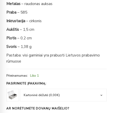
Metalas
– raudonas auksas
Praba
– 585
Inkrustacija
– cirkonis
Aukštis
– 1,5 cm
Plotis
– 0,2 cm
Svoris
– 1,38 g
Pastaba: visi gaminiai yra prabuoti Lietuvos prabavimo
rūmuose
Prieinamumas:
Liko 1
PASIRINKITE ĮPAKAVIMĄ:
AR NORĖTUMĖTE DOVANŲ MAIŠELIO?