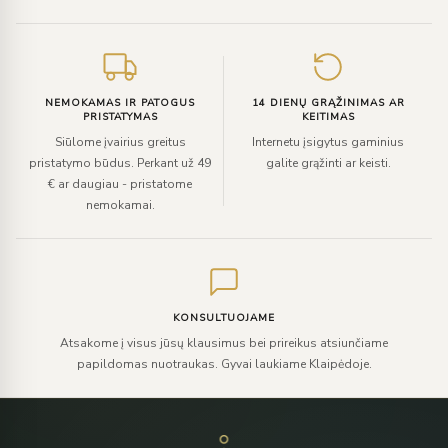
NEMOKAMAS IR PATOGUS
14 DIENŲ GRĄŽINIMAS AR
PRISTATYMAS
KEITIMAS
Siūlome įvairius greitus
Internetu įsigytus gaminius
pristatymo būdus. Perkant už 49
galite grąžinti ar keisti.
€ ar daugiau - pristatome
nemokamai.
KONSULTUOJAME
Atsakome į visus jūsų klausimus bei prireikus atsiunčiame
papildomas nuotraukas. Gyvai laukiame Klaipėdoje.