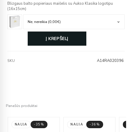
Blizgaus balto popieriaus maišelis su Aukso Klasika logotipu
(16x15cm)
Į KREPŠELĮ
A14RA020396
SKU
Panašūs produktai
NAUJA
-35%
NAUJA
-36%
-3