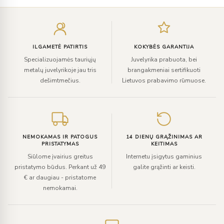
Įveskite
el.
paštą
ILGAMETĖ PATIRTIS
KOKYBĖS GARANTIJA
Specializuojamės tauriųjų
Juvelyrika prabuota, bei
metalų juvelyrikoje jau tris
brangakmeniai sertifikuoti
dešimtmečius.
Lietuvos prabavimo rūmuose.
NEMOKAMAS IR PATOGUS
14 DIENŲ GRĄŽINIMAS AR
PRISTATYMAS
KEITIMAS
Siūlome įvairius greitus
Internetu įsigytus gaminius
pristatymo būdus. Perkant už 49
galite grąžinti ar keisti.
€ ar daugiau - pristatome
nemokamai.