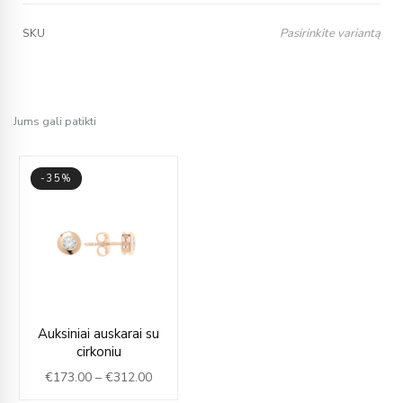
Pasirinkite variantą
SKU
Jums gali patikti
-35%
Price
Auksiniai auskarai su
range:
cirkoniu
€173.00
€
173.00
–
€
312.00
through
€312.00