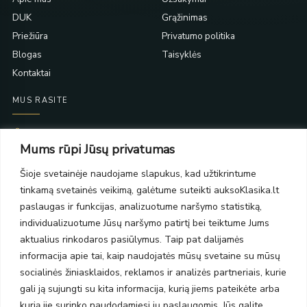
DUK
Grąžinimas
Priežiūra
Privatumo politika
Blogas
Taisyklės
Kontaktai
MUS RASITE
Taikos pr. 139
Mums rūpi Jūsų privatumas
PC Molas, Klaipėda
Taikos pr. 141
Šioje svetainėje naudojame slapukus, kad užtikrintume
PC BIG 2, Klaipėda
tinkamą svetainės veikimą, galėtume suteikti auksoKlasika.lt
Šilutės pl. 35
PC Banginis, Klaipėda
paslaugas ir funkcijas, analizuotume naršymo statistiką,
individualizuotume Jūsų naršymo patirtį bei teiktume Jums
NAUJIENLAIŠKIS
aktualius rinkodaros pasiūlymus. Taip pat dalijamės
informacija apie tai, kaip naudojatės mūsų svetaine su mūsų
Prenumeruokite ir gaukite pasiūlymus, naujienas bei riboto
socialinės žiniasklaidos, reklamos ir analizės partneriais, kurie
leidimo kolekcijas.
gali ją sujungti su kita informacija, kurią jiems pateikėte arba
kurią jie surinko naudodamiesi jų paslaugomis. Jūs galite