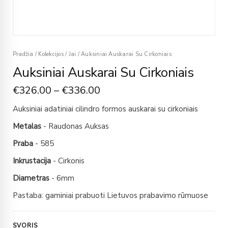
Pradžia
/
Kolekcijos
/
Jai
/
Auksiniai Auskarai Su Cirkoniais
Auksiniai Auskarai Su Cirkoniais
€
326.00
–
€
336.00
Auksiniai adatiniai cilindro formos auskarai su cirkoniais
Metalas
- Raudonas Auksas
Praba
- 585
Inkrustacija
- Cirkonis
Diametras
- 6mm
Pastaba: gaminiai prabuoti Lietuvos prabavimo rūmuose
SVORIS