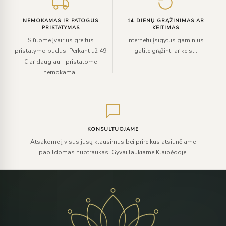
NEMOKAMAS IR PATOGUS
14 DIENŲ GRĄŽINIMAS AR
PRISTATYMAS
KEITIMAS
Siūlome įvairius greitus
Internetu įsigytus gaminius
pristatymo būdus. Perkant už 49
galite grąžinti ar keisti.
€ ar daugiau - pristatome
nemokamai.
KONSULTUOJAME
Atsakome į visus jūsų klausimus bei prireikus atsiunčiame
papildomas nuotraukas. Gyvai laukiame Klaipėdoje.