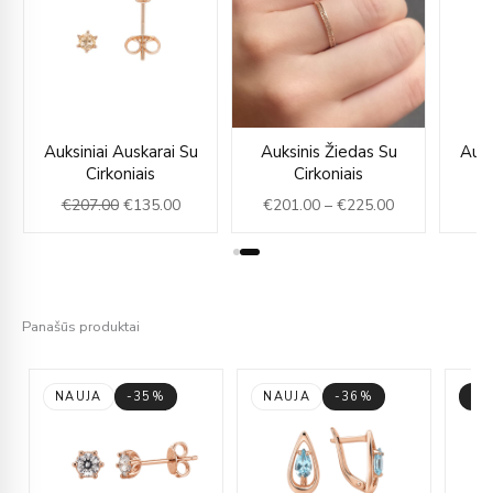
ce
Original
Current
Price
Auksiniai Auskarai Su
Auksinis Žiedas Su
Auks
ge:
price
price
range:
Cirkoniais
Cirkoniais
01.00
was:
is:
€201.00
€
207.00
€
135.00
€
201.00
–
€
225.00
€
rough
€207.00.
€135.00.
through
25.00
€225.00
Panašūs produktai
NAUJA
-35%
NAUJA
-36%
-3