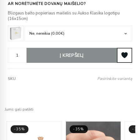
AR NORĖTUMĖTE DOVANŲ MAIŠELIO?
Blizgaus balto popieriaus maišelis su Aukso Klasika logotipu
(16x15cm)
Į KREPŠELĮ
Pasirinkite variantą
SKU
Jums gali patikti
-35%
-35%
-3