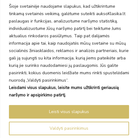
Taikos pr. 141
Šioje svetainėje naudojame slapukus, kad užtikrintume
PC BIG 2, Klaipėda
tinkamą svetainės veikimą, galėtume suteikti auksoKlasika.lt
Šilutės pl. 35
PC Banginis, Klaipėda
paslaugas ir funkcijas, analizuotume naršymo statistiką,
individualizuotume Jūsų naršymo patirtį bei teiktume Jums
NAUJIENLAIŠKIS
aktualius rinkodaros pasiūlymus. Taip pat dalijamės
informacija apie tai, kaip naudojatės mūsų svetaine su mūsų
Prenumeruokite ir gaukite pasiūlymus, naujienas bei riboto
socialinės žiniasklaidos, reklamos ir analizės partneriais, kurie
leidimo kolekcijas.
gali ją sujungti su kita informacija, kurią jiems pateikėte arba
kurią jie surinko naudodamiesi jų paslaugomis. Jūs galite
pasirinkti, kokius duomenis leidžiate mums rinkti spustelėdami
nuorodą „Valdyti pasirinkimus“.
Leisdami visus slapukus, leisite mums užtikrinti geriausią
SIŲSTI
naršymo ir apsipirkimo patirtį.
Prenumeruodami sutinkate su Taisyklėmis ir Privatumo politika.
Leisti visus slapukus
Auksoklasika.lt © 2026 Visos teisės saugomos
Valdyti pasirinkimus
Sprendimas Madiavo.lt