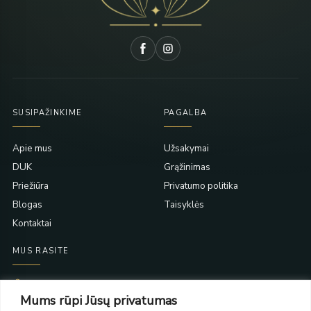
SUSIPAŽINKIME
PAGALBA
Apie mus
Užsakymai
DUK
Grąžinimas
Priežiūra
Privatumo politika
Blogas
Taisyklės
Kontaktai
MUS RASITE
Taikos pr. 139
Mums rūpi Jūsų privatumas
PC Molas, Klaipėda