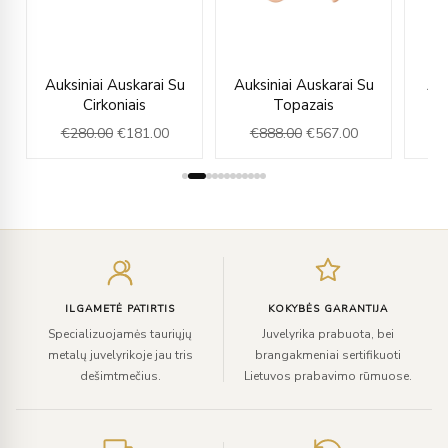
rent
Original
Current
Original
Current
Auksiniai Auskarai Su
Auksiniai Auskarai Su
Auk
ce
price
price
price
price
Cirkoniais
Topazais
was:
is:
was:
is:
€
280.00
€
181.00
€
888.00
€
567.00
€
9.00.
€280.00.
€181.00.
€888.00.
€567.00.
Įveskite
el.
paštą
ILGAMETĖ PATIRTIS
KOKYBĖS GARANTIJA
Specializuojamės tauriųjų
Juvelyrika prabuota, bei
metalų juvelyrikoje jau tris
brangakmeniai sertifikuoti
dešimtmečius.
Lietuvos prabavimo rūmuose.