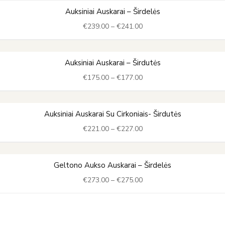
through
Price
Auksiniai Auskarai – Širdelės
€283.00
range:
€
239.00
–
€
241.00
€239.00
through
€241.00
Price
Auksiniai Auskarai – Širdutės
range:
€
175.00
–
€
177.00
€175.00
through
€177.00
Price
Auksiniai Auskarai Su Cirkoniais- Širdutės
range:
€
221.00
–
€
227.00
€221.00
through
€227.00
Price
Geltono Aukso Auskarai – Širdelės
range:
€
273.00
–
€
275.00
€273.00
through
€275.00