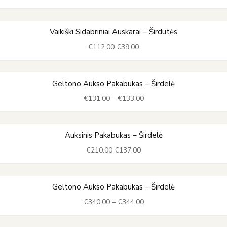
€115.00.
€39.00.
Original
Current
Vaikiški Sidabriniai Auskarai – Širdutės
price
price
€
112.00
€
39.00
was:
is:
€112.00.
€39.00.
Price
Geltono Aukso Pakabukas – Širdelė
range:
€
131.00
–
€
133.00
€131.00
through
€133.00
Original
Current
Auksinis Pakabukas – Širdelė
price
price
€
210.00
€
137.00
was:
is:
€210.00.
€137.00.
Price
Geltono Aukso Pakabukas – Širdelė
range:
€
340.00
–
€
344.00
€340.00
through