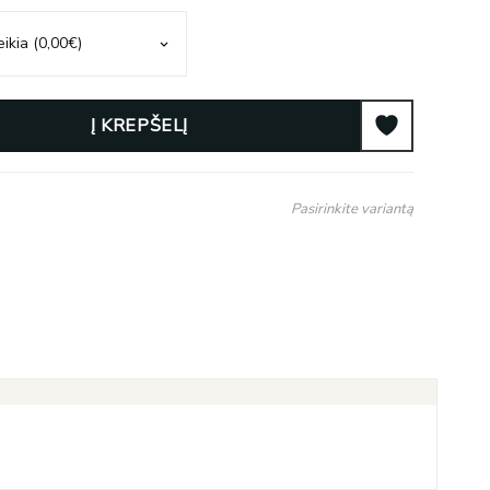
Į KREPŠELĮ
Pasirinkite variantą