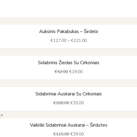
Price
Auksinis Pakabukas – Širdelė
range:
€
127.00
–
€
131.00
€127.00
through
€131.00
Original
Current
Sidabrinis Žiedas Su Cirkoniais
price
price
€
52.00
€
19.00
was:
is:
€52.00.
€19.00.
Original
Current
Sidabriniai Auskarai Su Cirkoniais
price
price
€
100.00
€
35.00
was:
is:
€100.00.
€35.00.
Original
Current
Vaikiški Sidabriniai Auskarai – Širdutes
price
price
€
115.00
€
39.00
was:
is: