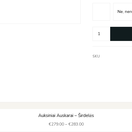
SKU
Price
Auksiniai Auskarai – Širdelės
range:
€
279.00
–
€
283.00
€279.00