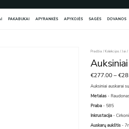
AI
PAKABUKAI
APYRANKĖS
APYKOJĖS
SAGĖS
DOVANOS
produkto
Pradžia
/
Kolekcijos
/
Jai
/
kiekis:
Auksiniai
Auksiniai
Auskarai
€
277.00
–
€
28
-
Širdelės
Auksiniai auskarai su
Metalas
- Raudona
Praba
- 585
Inkrustacija
- Cirkon
Auskarų aukštis
- 