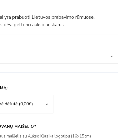
iai yra prabuoti Lietuvos prabavimo rūmuose.
s dėvi geltono aukso auskarus.
IMĄ:
VANŲ MAIŠELIO?
aus maišelis su Aukso Klasika logotipu (16x15cm)