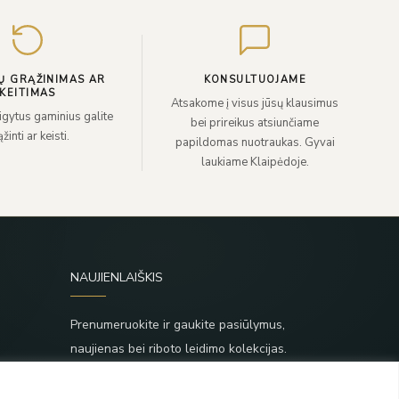
el.
paštą
Ų GRĄŽINIMAS AR
KONSULTUOJAME
KEITIMAS
Atsakome į visus jūsų klausimus
sigytus gaminius galite
bei prireikus atsiunčiame
žinti ar keisti.
papildomas nuotraukas. Gyvai
laukiame Klaipėdoje.
NAUJIENLAIŠKIS
Prenumeruokite ir gaukite pasiūlymus,
naujienas bei riboto leidimo kolekcijas.
SIŲSTI