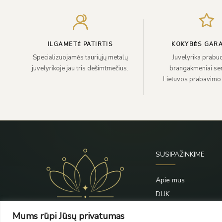
ILGAMETĖ PATIRTIS
KOKYBĖS GARA
Specializuojamės tauriųjų metalų
Juvelyrika prabuo
juvelyrikoje jau tris dešimtmečius.
brangakmeniai sert
Lietuvos prabavimo
SUSIPAŽINKIME
Apie mus
DUK
Priežiūra
Mums rūpi Jūsų privatumas
Blogas