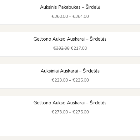
€344.00
Price
Auksinis Pakabukas – Širdelė
range:
€
360.00
–
€
364.00
€360.00
through
€364.00
Original
Current
Geltono Aukso Auskarai – Širdelės
price
price
€
332.00
€
217.00
was:
is:
€332.00.
€217.00.
Price
Auksiniai Auskarai – Širdelės
range:
€
223.00
–
€
225.00
€223.00
through
€225.00
Price
Geltono Aukso Auskarai – Širdelės
range:
€
273.00
–
€
275.00
€273.00
through
€275.00