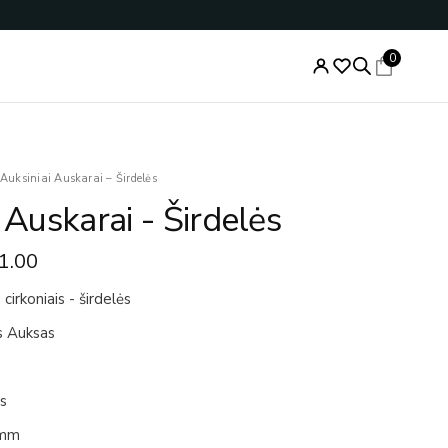
0
Price
Auksiniai Auskarai – Širdelės
range:
 Auskarai - Širdelės
€277.00
through
1.00
€281.00
 cirkoniais - širdelės
s Auksas
is
7mm