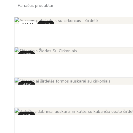
Panašūs produktai
NAUJA
-35%
-63%
-65%
-66%