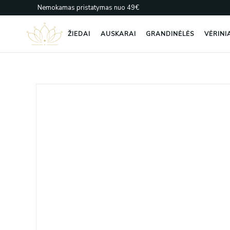
Pereiti
Nemokamas pristatymas nuo 49€
prie
turinio
ŽIEDAI
AUSKARAI
GRANDINĖLĖS
VĖRINI