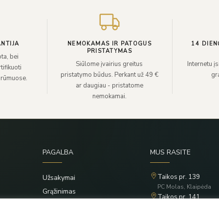
NTIJA
NEMOKAMAS IR PATOGUS
14 DIEN
PRISTATYMAS
ta, bei
Siūlome įvairius greitus
Internetu į
ifikuoti
pristatymo būdus. Perkant už 49 €
grą
 rūmuose.
ar daugiau - pristatome
nemokamai.
PAGALBA
MUS RASITE
Taikos pr. 139
Užsakymai
PC Molas, Klaipėda
Grąžinimas
Taikos pr. 141
Privatumo politika
PC BIG 2, Klaipėda
Šilutės pl. 35
Taisyklės