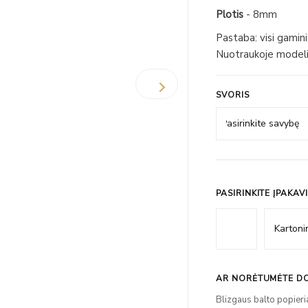
Plotis
- 8mm
Pastaba: visi gamin
Nuotraukoje modeli
SVORIS
PASIRINKITE ĮPAKAV
AR NORĖTUMĖTE DO
Blizgaus balto popieri