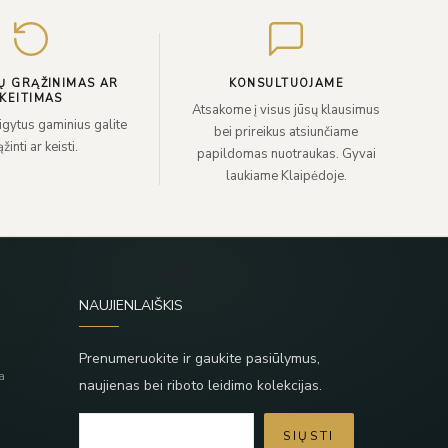
Ų GRĄŽINIMAS AR
KONSULTUOJAME
KEITIMAS
Atsakome į visus jūsų klausimus
sigytus gaminius galite
bei prireikus atsiunčiame
žinti ar keisti.
papildomas nuotraukas. Gyvai
laukiame Klaipėdoje.
NAUJIENLAIŠKIS
Prenumeruokite ir gaukite pasiūlymus,
a
naujienas bei riboto leidimo kolekcijas.
SIŲSTI