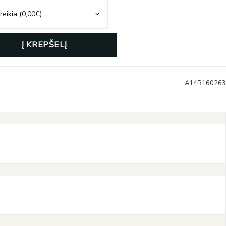
Į KREPŠELĮ
A14R160263