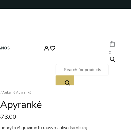
Įveskite
el.
Products search
paštą
ANOS
0
iginal
Current
/
Auksinė Apyrankė
ice
price
 Apyrankė
s:
is:
,031.00.
€673.00.
673.00
udaryta iš graviruotu rausvo aukso karoliukų