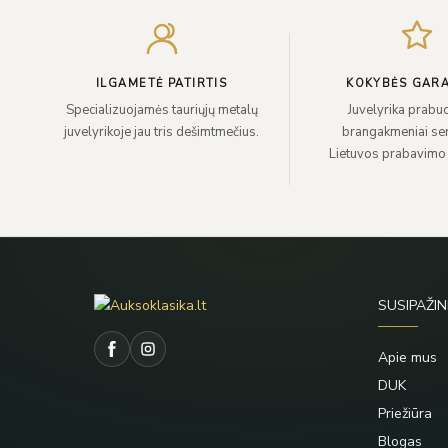
ILGAMETĖ PATIRTIS
KOKYBĖS GARA
Specializuojamės tauriųjų metalų
Juvelyrika prabuo
juvelyrikoje jau tris dešimtmečius.
brangakmeniai sert
Lietuvos prabavimo
SUSIPAŽIN
Apie mus
DUK
Priežiūra
Blogas