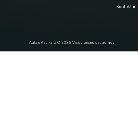
Kontaktai
Auksoklasika.lt © 2026 Visos teisės saugomos