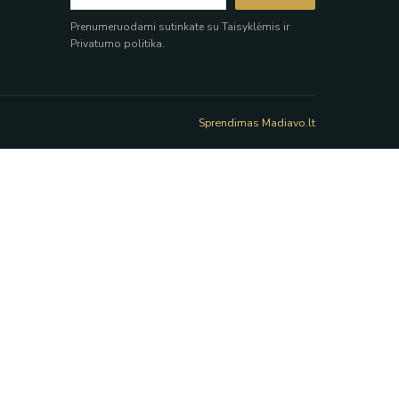
Prenumeruodami sutinkate su Taisyklėmis ir
Privatumo politika.
Sprendimas Madiavo.lt