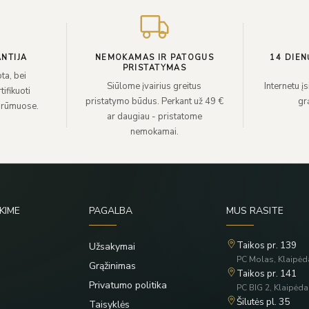
NTIJA
NEMOKAMAS IR PATOGUS
14 DIEN
PRISTATYMAS
ta, bei
Siūlome įvairius greitus
Internetu į
ifikuoti
pristatymo būdus. Perkant už 49 €
grą
 rūmuose.
ar daugiau - pristatome
nemokamai.
KIME
PAGALBA
MUS RASITE
Taikos pr. 139
Užsakymai
PC Molas, Klaipėd
Grąžinimas
Taikos pr. 141
Privatumo politika
PC BIG 2, Klaipėda
Šilutės pl. 35
Taisyklės