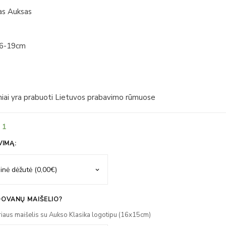
as Auksas
16-19cm
iniai yra prabuoti Lietuvos prabavimo rūmuose
 1
VIMĄ:
OVANŲ MAIŠELIO?
riaus maišelis su Aukso Klasika logotipu (16x15cm)