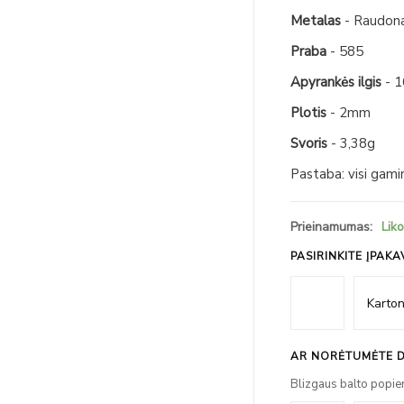
Metalas
- Raudon
Praba
- 585
Apyrankės ilgis
- 
Plotis
- 2mm
Svoris
- 3,38g
Pastaba: visi gam
Prieinamumas:
Liko
PASIRINKITE ĮPAKA
AR NORĖTUMĖTE D
Blizgaus balto popie