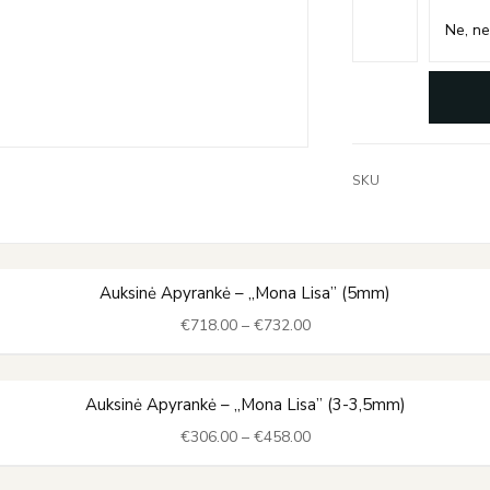
SKU
Price
Auksinė Apyrankė – „Mona Lisa” (5mm)
range:
€
718.00
–
€
732.00
€718.00
through
€732.00
Price
Auksinė Apyrankė – „Mona Lisa” (3-3,5mm)
range:
€
306.00
–
€
458.00
€306.00
through