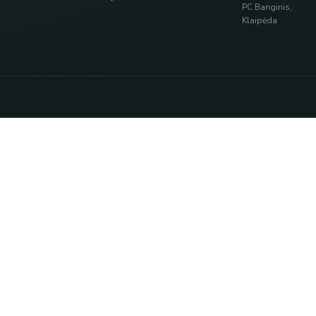
PC Banginis,
Klaipėda