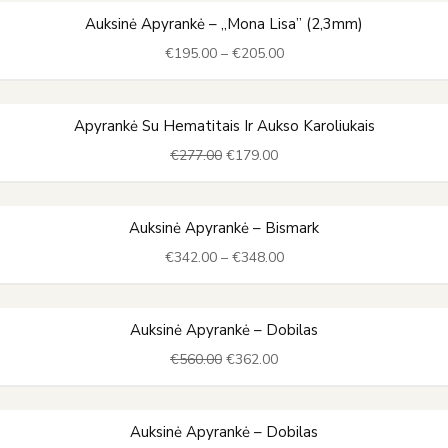
€458.00
Price
Auksinė Apyrankė – „Mona Lisa” (2,3mm)
range:
€
195.00
–
€
205.00
€195.00
through
€205.00
Original
Current
Apyrankė Su Hematitais Ir Aukso Karoliukais
price
price
€
277.00
€
179.00
was:
is:
€277.00.
€179.00.
Price
Auksinė Apyrankė – Bismark
range:
€
342.00
–
€
348.00
€342.00
through
€348.00
Original
Current
Auksinė Apyrankė – Dobilas
price
price
€
560.00
€
362.00
was:
is:
€560.00.
€362.00.
Original
Current
Auksinė Apyrankė – Dobilas
price
price