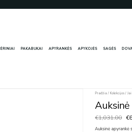
ĖRINIAI
PAKABUKAI
APYRANKĖS
APYKOJĖS
SAGĖS
DOV
Or
produkto
Pradžia
/
Kolekcijos
/
Jai
pr
kiekis:
Auksinė
wa
Auksinė
€1
Apyrankė
€
1,031.00
€
Auksinė apyrankė s