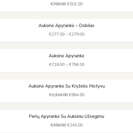
€
769.00
€
501.00
was:
is:
€769.00.
€501.00.
Price
Auksinė Apyrankė – Dobilas
range:
€
277.00
–
€
279.00
€277.00
through
€279.00
Price
Auksinė Apyrankė
range:
€
718.00
–
€
794.00
€718.00
through
€794.00
Original
Current
Auksinė Apyrankė Su Kryželio Motyvu
price
price
€
1,324.00
€
864.00
was:
is:
€1,324.00.
€864.00.
Original
Current
Perlų Apyrankė Su Auksiniu Užsegimu
price
price
€
350.00
€
245.00
was:
is: