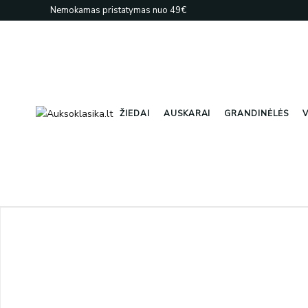
Pereiti
Nemokamas pristatymas nuo 49€
prie
turinio
ŽIEDAI
AUSKARAI
GRANDINĖLĖS
V