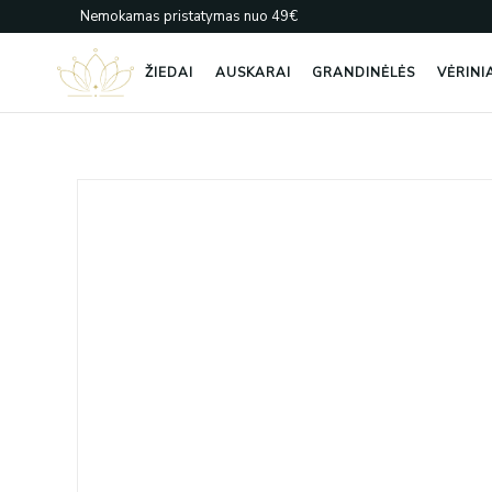
Pereiti
Nemokamas pristatymas nuo 49€
prie
turinio
ŽIEDAI
AUSKARAI
GRANDINĖLĖS
VĖRINI