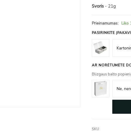
Svoris
- 21g
Prieinamumas:
Liko 
PASIRINKITE ĮPAKAV
AR NORĖTUMĖTE DO
Blizgaus balto popieri
SKU