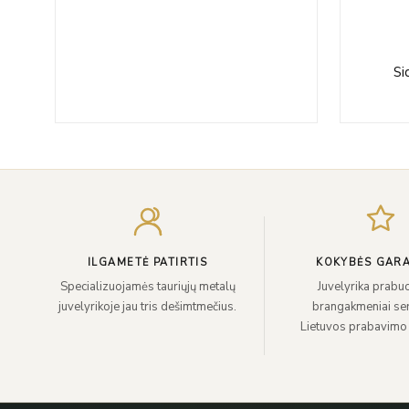
imu
Si
ILGAMETĖ PATIRTIS
KOKYBĖS GARA
Specializuojamės tauriųjų metalų
Juvelyrika prabuo
juvelyrikoje jau tris dešimtmečius.
brangakmeniai sert
Lietuvos prabavimo