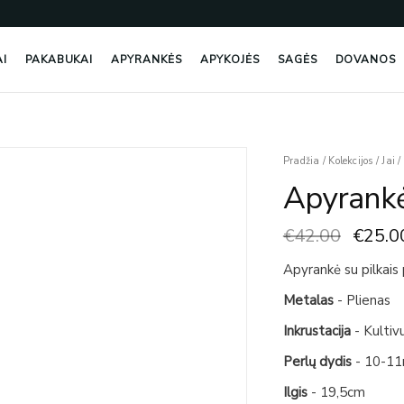
AI
PAKABUKAI
APYRANKĖS
APYKOJĖS
SAGĖS
DOVANOS
Origin
produkto
Pradžia
/
Kolekcijos
/
Jai
/
price
kiekis:
Apyrankė 
was:
Apyrankė
€42.0
Su
€
42.00
€
25.0
Pilkais
Perlais
Apyrankė su pilkais 
Metalas
- Plienas
Inkrustacija
- Kultivu
Perlų dydis
- 10-1
Ilgis
- 19,5cm