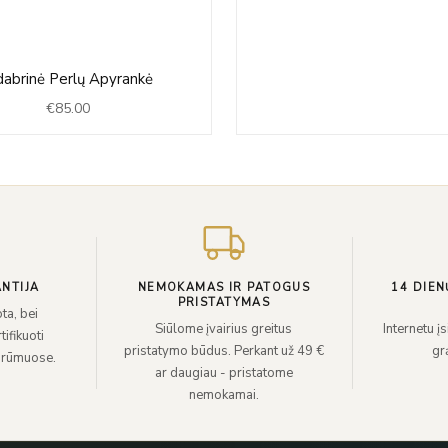
dabrinė Perlų Apyrankė
€
85.00
NTIJA
NEMOKAMAS IR PATOGUS
14 DIEN
PRISTATYMAS
ta, bei
Siūlome įvairius greitus
Internetu į
ifikuoti
pristatymo būdus. Perkant už 49 €
grą
 rūmuose.
ar daugiau - pristatome
nemokamai.