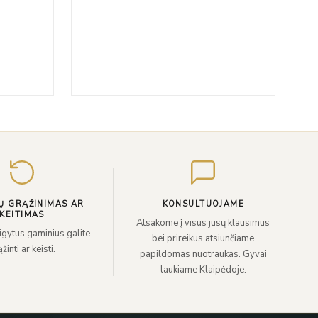
Įveskite
el.
paštą
Ų GRĄŽINIMAS AR
KONSULTUOJAME
KEITIMAS
Atsakome į visus jūsų klausimus
sigytus gaminius galite
bei prireikus atsiunčiame
žinti ar keisti.
papildomas nuotraukas. Gyvai
laukiame Klaipėdoje.