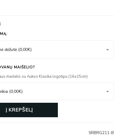
1
IMĄ:
VANŲ MAIŠELIO?
aus maišelis su Aukso Klasika logotipu (16x15cm)
Į KREPŠELĮ
SRBRG211-B