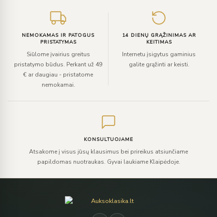
NEMOKAMAS IR PATOGUS
14 DIENŲ GRĄŽINIMAS AR
PRISTATYMAS
KEITIMAS
Siūlome įvairius greitus
Internetu įsigytus gaminius
pristatymo būdus. Perkant už 49
galite grąžinti ar keisti.
€ ar daugiau - pristatome
nemokamai.
KONSULTUOJAME
Atsakome į visus jūsų klausimus bei prireikus atsiunčiame
papildomas nuotraukas. Gyvai laukiame Klaipėdoje.