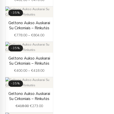
through
€476.00
-35%
Price
Geltono Aukso Auskarai
range:
Su Cirkoniais – Rinkutės
€778.00
€
778.00
–
€
804.00
through
€804.00
-35%
Price
Geltono Aukso Auskarai
range:
Su Cirkoniais – Rinkutės
€400.00
€
400.00
–
€
418.00
through
€418.00
-35%
Original
Current
Geltono Aukso Auskarai
price
price
Su Cirkoniais – Rinkutės
was:
is:
€
418.00
€
273.00
€418.00.
€273.00.