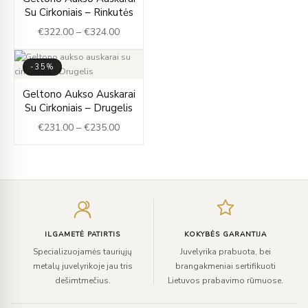
range:
Su Cirkoniais – Rinkutės
€322.00
€
322.00
–
€
324.00
through
€324.00
-35%
Price
Geltono Aukso Auskarai
range:
Su Cirkoniais – Drugelis
€231.00
€
231.00
–
€
235.00
through
€235.00
Įveskite
el.
paštą
ILGAMETĖ PATIRTIS
KOKYBĖS GARANTIJA
Specializuojamės tauriųjų
Juvelyrika prabuota, bei
metalų juvelyrikoje jau tris
brangakmeniai sertifikuoti
dešimtmečius.
Lietuvos prabavimo rūmuose.