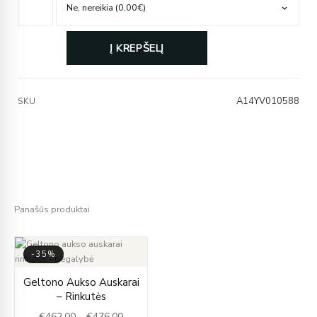
Į KREPŠELĮ
A14YV010588
SKU
Panašūs produktai
-35%
Price
Geltono Aukso Auskarai
range:
– Rinkutės
€462.00
€
462.00
–
€
476.00