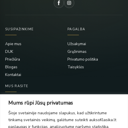
SUSIPAŽINKIME
PAGALBA
Apie mus
Užsakymai
DUK
Grąžinimas
Priežiūra
Privatumo politika
Blogas
Taisyklės
Kontaktai
MUS RASITE
Taikos pr. 139
Mums rūpi Jūsų privatumas
PC Molas, Klaipėda
Taikos pr. 141
Šioje svetainėje naudojame slapukus, kad užtikrintume
PC BIG 2, Klaipėda
tinkamą svetainės veikimą, galėtume suteikti auksoKlasika.lt
Šilutės pl. 35
paslaugas ir funkcijas, analizuotume naršymo statistiką,