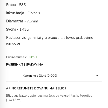
Praba
- 585
Inkrustacija
- Cirkonis
Diametras
- 7,5mm
Svoris
- 1,43g
Pastaba: visi gaminiai yra prauoti Lietuvos prabavimo
rūmuose
Prieinamumas:
Liko 1
PASIRINKITE ĮPAKAVIMĄ:
AR NORĖTUMĖTE DOVANŲ MAIŠELIO?
Blizgaus balto popieriaus maišelis su Aukso Klasika logotipu
(16x15cm)