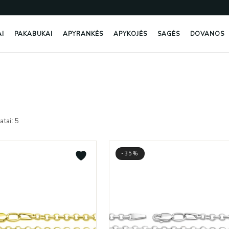
AI
PAKABUKAI
APYRANKĖS
APYKOJĖS
SAGĖS
DOVANOS
Rūšiuojama
pagal
atai: 5
naujausią
-35%