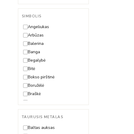
Singapore
Snake (Gyvatėlė)
SIMBOLIS
Spiga
Angeliukas
Arbūzas
Balerina
Banga
Begalybė
Bitė
Bokso pirštinė
Boružėlė
Braškė
Dama
Dobilas
TAURUSIS METALAS
Drakonas
Drugelis
Baltas auksas