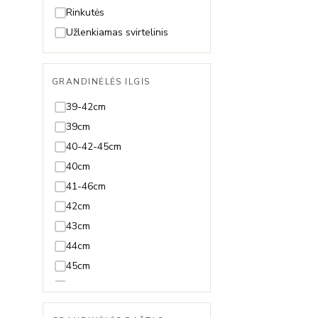
Špinelis
19-23cm
Rinkutės
Sultanitas
19,5cm
Užlenkiamas svirtelinis
Swarovski
19cm
Tanzanitas
20-23cm
GRANDINĖLĖS ILGIS
Terahercas
20-24cm
39-42cm
Topazas
20,5-23,5cm
39cm
Turkis
20,5cm
40-42-45cm
Turmalinas
20cm
40cm
21,5cm
41-46cm
21cm
42cm
22,5cm
43cm
22cm
44cm
23,5cm
45cm
23cm
46-51cm
24cm
47-50cm
Reguliuojama visų ilgių