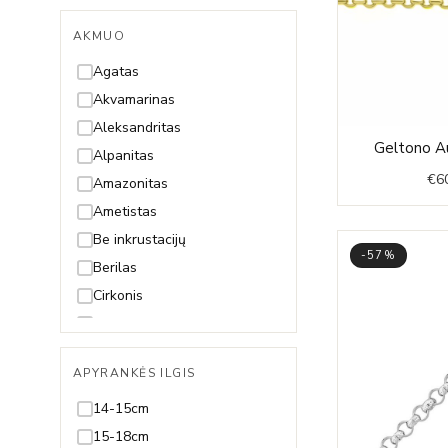
AKMUO
Agatas
Akvamarinas
Aleksandritas
Geltono Au
Alpanitas
€
6
Amazonitas
Ametistas
Be inkrustacijų
-57%
Berilas
Cirkonis
Citrinas
Deimantas
APYRANKĖS ILGIS
Gintaras
Granatas
14-15cm
Hematitas
15-18cm