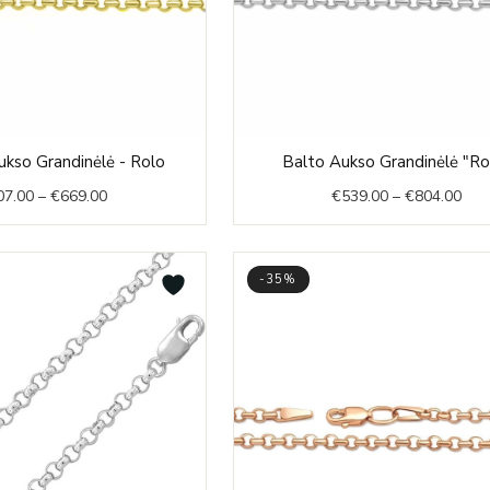
Price
Pric
kso Grandinėlė - Rolo
Balto Aukso Grandinėlė "Ro
range:
rang
07.00
–
€
669.00
€
539.00
–
€
804.00
€607.00
€53
through
thr
€669.00
€80
-35%