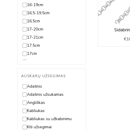
Juodmedis
16-19cm
Juvelyrinė emalė
16,5-19,5cm
Koralas
16,5cm
Kvarcas
17-20cm
Sidabri
Lazuritas
17-21cm
€
1
Malachitas
17,5cm
Nefritas
17cm
Olivinas/Peridotas
18-20cm
Oniksas
18-21cm
AUSKARŲ UŽSEGIMAS
Opalas
18-22cm
Perlas ir Perlamutras
18,5-21,5cm
Adatinis
Piritas
18,5-23,5cm
Adatinis užsukamas
Rodolitas
18,5cm
Angliškas
Rubinas
18cm
Kabliukas
Safyras
19-21cm
Kabliukas su užkabinimu
Smaragdas
19-22cm
Kiti užsegimai