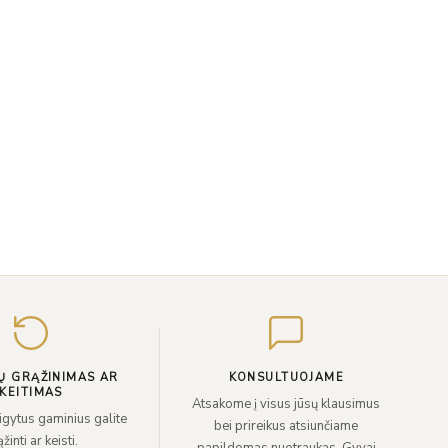
Įveskite
el.
paštą
Ų GRĄŽINIMAS AR
KONSULTUOJAME
KEITIMAS
Atsakome į visus jūsų klausimus
sigytus gaminius galite
bei prireikus atsiunčiame
žinti ar keisti.