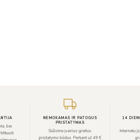
NTIJA
NEMOKAMAS IR PATOGUS
14 DIEN
PRISTATYMAS
ta, bei
Siūlome įvairius greitus
Internetu į
ifikuoti
pristatymo būdus. Perkant už 49 €
grą