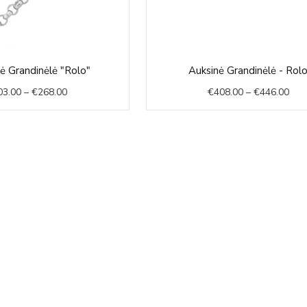
Price
Pric
nė Grandinėlė "Rolo"
Auksinė Grandinėlė - Rol
range:
rang
03.00
–
€
268.00
€
408.00
–
€
446.00
€103.00
€40
through
thr
€268.00
€44