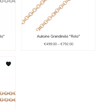
e
Price
lo"
Auksinė Grandinėlė "Rolo"
e:
range:
€
499.00
–
€
792.00
9.00
€499.00
ough
through
4.00
€792.00