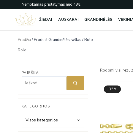
Pereiti
Nemokamas pristatymas nuo 49€
prie
turinio
ŽIEDAI
AUSKARAI
GRANDINĖLĖS
VĖRINI
Pradžia
/ Product Grandinėlės raštas / Rolo
Rolo
Rodomi visi rezult
PAIEŠKA
-35%
KATEGORIJOS
Visos kategorijos