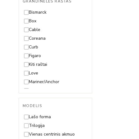
GRANDINĖLĖS RAŠTAS
49cm
50cm
Bismarck
55cm
Box
60cm
Cable
65cm
Coreana
70cm
Curb
Figaro
Kiti raštai
Love
Mariner/Anchor
Mona Lisa
Paperclip
MODELIS
Pitonas
Rolo
Lašo forma
Rombo
Trilogija
Rope (Virvutė)
Vienas centrinis akmuo