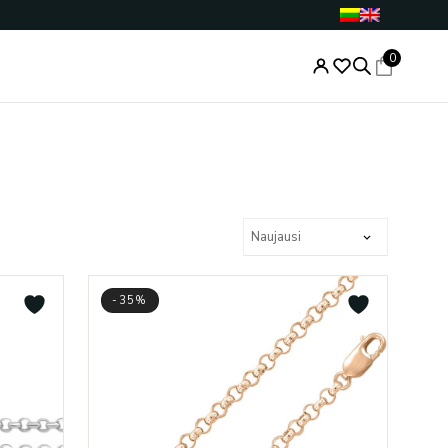
0
-35%