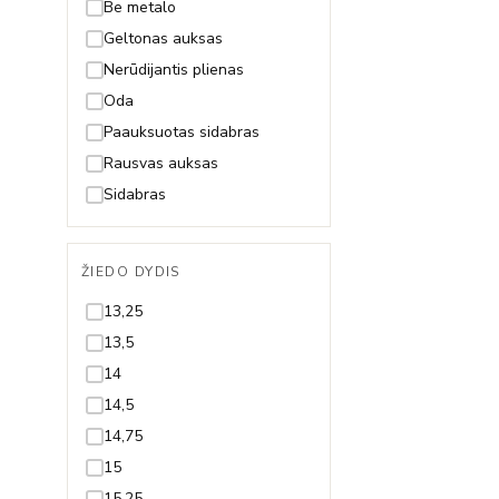
Fėja
Be metalo
Gėlytė
Geltonas auksas
Gyvatė
Nerūdijantis plienas
Gyvybės medis
Oda
Inicialas/Raidė
Paauksuotas sidabras
Kačiukas
Rausvas auksas
Karūna
Sidabras
Karys
Kaspinas
ŽIEDO DYDIS
Keksiukas
13,25
Kelionės
13,5
Keltų mazgas
14
Kriauklytė
14,5
Kryželis
14,75
Lapelis
15
Laumžirgis
15,25